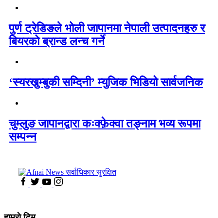
पुर्ण ट्रेडिङले भोली जापानमा नेपाली उत्पादनहरु र
बियरको ब्रान्ड लन्च गर्ने
‘स्यरखुम्बुकी सम्दिनी’ म्युजिक भिडियो सार्वजनिक
चुम्लुङ जापानद्वारा कःक्फ़ेक्वा तङ्नाम भव्य रूपमा
सम्पन्न
हाम्राे टिम