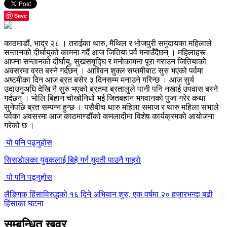
Save
काठमाडौं, भाद्र २८ । तराईका थारु, मैथिल र भोजपुरी समुदायका महिलाले
सन्तानको दीर्घायुको कामना गर्दै आज जितिया पर्व मनाउँदैछन् । महिलाहरू
आफ्ना सन्तानको दीर्घायु, सुखसमृद्घि र मनोकामना पूरा गराउन जितियाको
अवसरमा व्रत बस्ने गर्दछन् । आश्विन शुक्ल सप्तमीबाट सुरु भएको पर्वमा
अष्टमीका दिन आज ब्रत बसेर ३ दिनसम्म मनाउने गरिन्छ । आज सुर्य
उदाउनुअघि देखि नै सुरु भएको ब्रतमा ब्रतालुले पानी पनि नखाई उपवास बस्ने
गर्दछन् । भोलि बिहान चोखोनिधो भई जितबहान भगवानको पुजा गरेर कथा
सुनेपछि ब्रत सम्पन्न हुन्छ । यसैबीच थारु महिला समाज र थारु महिला सभाले
पर्वका अवसरमा आज काठमाण्डौंको कमलादीमा विशेष कार्यक्रमको आयोजना
गरेको छ ।
यो पनि पढ्नुहोस
सिसडाेलका युवकलाई बिहे गर्न युवती पाउनै गाह्राे
यो पनि पढ्नुहोस
लैङ्गिक हिंसाविरुद्धको १६ दिने अभियान शुरु, एक वर्षमा २० हजारभन्दा बढी
हिंसाका घटना
सम्बन्धित खवर