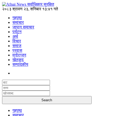
२०८३ श्रावण २३, शनिबार १३:४१ गते
गृहपृष्ठ
समाचार
जापान समाचार
पर्यटन
अर्थ
विचार
समाज
प्रवास
मनोरन्जन
खेलकुद
सम्पादकीय
गृहपृष्ठ
समाचार