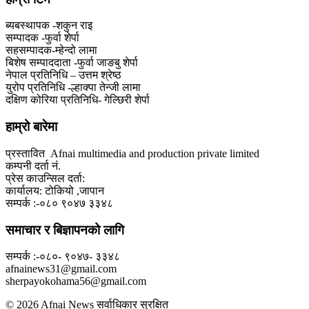
ब्यबस्थापक -शकुन राइ
सम्पादक -फुर्वा शेर्पा
सहसम्पादक-म्हेन्दो लामा
‍बिशेष सम्पाददाता -फुर्वा जा‌ङबु शेर्पा
नेपाल प्रतिनिधि – उत्तम श्रेष्ठ
युरोप प्रतिनिधि -ल्हाक्पा तेन्जी लामा
दक्षिण कोरिया प्रतिनिधि- गेल्छिरी शेर्पा
हाम्रो बारेमा
प्रस्तावित Afnai multimedia and production private limited
कम्पनी दर्ता नं.
प्रेस काउन्सिल दर्ता:
कार्यालय: टोकियो ,जापान
सम्पर्क :-०८० ९०४७ ३३४८
समाचार र बिज्ञापनको लागि
सम्पर्क :-०८०- ९०४७- ३३४८
afnainews31@gmail.com
sherpayokohama56@gmail.com
© 2026 Afnai News सर्वाधिकार सुरक्षित