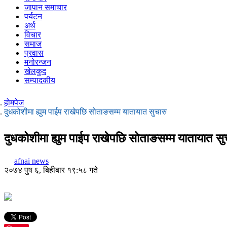
जापान समाचार
पर्यटन
अर्थ
विचार
समाज
प्रवास
मनोरन्जन
खेलकुद
सम्पादकीय
होमपेज
दुधकोशीमा ह्युम पाईप राखेपछि सोताङसम्म यातायात सुचारु
दुधकोशीमा ह्युम पाईप राखेपछि सोताङसम्म यातायात सु
afnai news
२०७४ पुष ६, बिहीबार १९:५८ गते