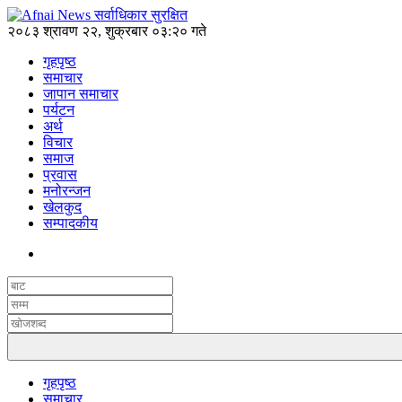
२०८३ श्रावण २२, शुक्रबार ०३:२० गते
गृहपृष्ठ
समाचार
जापान समाचार
पर्यटन
अर्थ
विचार
समाज
प्रवास
मनोरन्जन
खेलकुद
सम्पादकीय
गृहपृष्ठ
समाचार