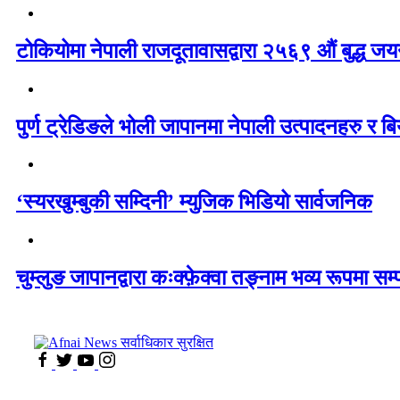
टोकियोमा नेपाली राजदूतावासद्वारा २५६९ औं बुद्ध जयन्
पुर्ण ट्रेडिङले भोली जापानमा नेपाली उत्पादनहरु र बिय
‘स्यरखुम्बुकी सम्दिनी’ म्युजिक भिडियो सार्वजनिक
चुम्लुङ जापानद्वारा कःक्फ़ेक्वा तङ्नाम भव्य रूपमा सम्