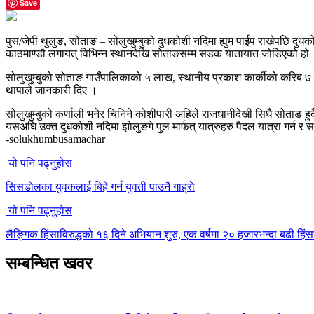
Save
पुस/जेपी थुलुङ, सोताङ – सोलुखुम्बुको दुधकोशी नदिमा ह्युम पाईप राखेपछि दु
काठमाण्डौ लगायत् विभिन्न स्थानदेखि सोताङसम्म सडक यातायात जोडिएको हो
सोलुखुम्बुको सोताङ गाउँपालिकाको ५ लाख, स्थानीय प्रकाश कार्कीको करिब ७ 
थापाले जानकारी दिए ।
सोलुखुम्बुको कर्णाली भनेर चिनिने कोशीपारी अहिले राजधानीदेखी सिधै सोताङ हुद
यसअघि उक्त दुधकोशी नदिमा झोलुङगे पुल मार्फत् यात्रुहरु पैदल यात्रा गर्न र
-solukhumbusamachar
यो पनि पढ्नुहोस
सिसडाेलका युवकलाई बिहे गर्न युवती पाउनै गाह्राे
यो पनि पढ्नुहोस
लैङ्गिक हिंसाविरुद्धको १६ दिने अभियान शुरु, एक वर्षमा २० हजारभन्दा बढी हि
सम्बन्धित खवर