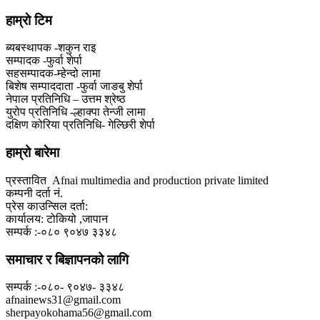
हाम्राे टिम
ब्यबस्थापक -शकुन राइ
सम्पादक -फुर्वा शेर्पा
सहसम्पादक-म्हेन्दो लामा
‍बिशेष सम्पाददाता -फुर्वा जा‌ङबु शेर्पा
नेपाल प्रतिनिधि – उत्तम श्रेष्ठ
युरोप प्रतिनिधि -ल्हाक्पा तेन्जी लामा
दक्षिण कोरिया प्रतिनिधि- गेल्छिरी शेर्पा
हाम्रो बारेमा
प्रस्तावित Afnai multimedia and production private limited
कम्पनी दर्ता नं.
प्रेस काउन्सिल दर्ता:
कार्यालय: टोकियो ,जापान
सम्पर्क :-०८० ९०४७ ३३४८
समाचार र बिज्ञापनको लागि
सम्पर्क :-०८०- ९०४७- ३३४८
afnainews31@gmail.com
sherpayokohama56@gmail.com