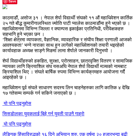
Save
काठमाडौं, असोज ३१ । नेपाल शेर्पा विद्यार्थी संघको ११ औं महाधिवेशन कार्तिक
२५ गते बौद्ध कुमारीगालस्थित ज्योति पाटी प्यालेस काठमाडौंमा हुने भएको छ ।
महाधिवेशनमा विभिन्न जिल्ला र क्याम्पस इकाईका प्रतिनिधी, परीवेक्षकहरु
सहभागि हुने भएका छन ।
‘शिक्षा क्षेत्रमा व्यापकता, वैज्ञानिक, व्यावहारिक र संघीय शिक्षा प्रणाली आजको
आवश्यकता’ भन्ने नाराका साथ हुन लागेको महाधिवेशनको तयारी भइरहेको
कार्यावहाक अध्यक्ष साङ्गे मिङमा लामा शेर्पाले जानकारी दिनुभयो ।
शेर्पा विद्यार्थीहरुको हकहित, सुरक्षा, प्रोत्साहन, छात्रवृक्ति वितरण र सामाजिक
न्यायका लागि क्रियाशिल संघ यसअघि नेपाल शेर्पा विद्यार्थी मञ्चको नामबाट
क्रियाशिल थिए । संघले बार्षिक रुपमा विभिन्न कार्यक्रमहरु आयोजना गर्दै
आइरहेको छ ।
महाधिवेशन पूर्व संघले साधारण सदस्य लिन चाहनेहरुका लागि कातिक ४ देखि
१७ गतेसम्म सम्पर्क गर्न सकिने जनाएको छ ।
यो पनि पढ्नुहोस
सिसडाेलका युवकलाई बिहे गर्न युवती पाउनै गाह्राे
यो पनि पढ्नुहोस
लैङ्गिक हिंसाविरुद्धको १६ दिने अभियान शुरु, एक वर्षमा २० हजारभन्दा बढी