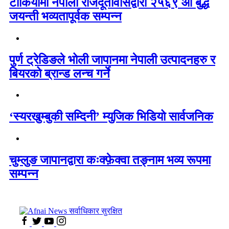
टोकियोमा नेपाली राजदूतावासद्वारा २५६९ औं बुद्ध
जयन्ती भव्यतापूर्वक सम्पन्न
पुर्ण ट्रेडिङले भोली जापानमा नेपाली उत्पादनहरु र
बियरको ब्रान्ड लन्च गर्ने
‘स्यरखुम्बुकी सम्दिनी’ म्युजिक भिडियो सार्वजनिक
चुम्लुङ जापानद्वारा कःक्फ़ेक्वा तङ्नाम भव्य रूपमा
सम्पन्न