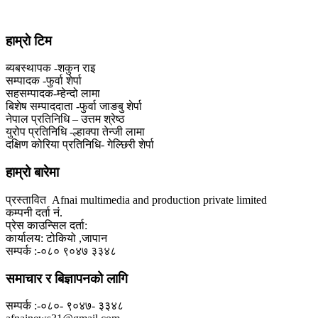
हाम्राे टिम
ब्यबस्थापक -शकुन राइ
सम्पादक -फुर्वा शेर्पा
सहसम्पादक-म्हेन्दो लामा
‍बिशेष सम्पाददाता -फुर्वा जा‌ङबु शेर्पा
नेपाल प्रतिनिधि – उत्तम श्रेष्ठ
युरोप प्रतिनिधि -ल्हाक्पा तेन्जी लामा
दक्षिण कोरिया प्रतिनिधि- गेल्छिरी शेर्पा
हाम्रो बारेमा
प्रस्तावित Afnai multimedia and production private limited
कम्पनी दर्ता नं.
प्रेस काउन्सिल दर्ता:
कार्यालय: टोकियो ,जापान
सम्पर्क :-०८० ९०४७ ३३४८
समाचार र बिज्ञापनको लागि
सम्पर्क :-०८०- ९०४७- ३३४८