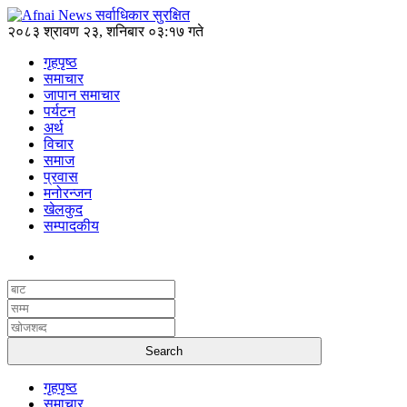
२०८३ श्रावण २३, शनिबार ०३:१७ गते
गृहपृष्ठ
समाचार
जापान समाचार
पर्यटन
अर्थ
विचार
समाज
प्रवास
मनोरन्जन
खेलकुद
सम्पादकीय
गृहपृष्ठ
समाचार