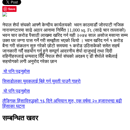
Save
नेपाल शेर्पा संघको आफ्नै केन्दीय कार्यलयको भवन काठमाडौं जोरपाटी नजिक
नारायणटारमा साढे अठार आनामा निर्मित 11,000 sq. Ft. (साढे चार तल्लाको)
भवन चार करोड पैसाठी लाखमा खरिद गर्न यही २०७४ साल असोज मसान्त सम्म
उक्त घर जग्गा पास गर्ने गरी सम्झौता भएको थियो । भवन खरिद गर्न १ करोड
बैना गरी संकलन सुरु गरेको छोटो समयमा १ करोड उठिसकेको समेत सहर्ष
जानकारी गर्दै सहयोग गर्नु हुने सम्पूर्ण आदरनीय शेर्पा दाजुभाई तथा दिदी
वहिनीहरुलाई धन्यवाद दिँदै नेपाल शेर्पा संघको अदक्ष्य ए डी शेर्पाले सबैलाई
सहयोगको लगी अनुरोद गरेका छान
यो पनि पढ्नुहोस
सिसडाेलका युवकलाई बिहे गर्न युवती पाउनै गाह्राे
यो पनि पढ्नुहोस
लैङ्गिक हिंसाविरुद्धको १६ दिने अभियान शुरु, एक वर्षमा २० हजारभन्दा बढी
हिंसाका घटना
सम्बन्धित खवर