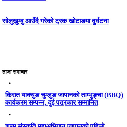
सोलुखुम्बु आउँदै गरेको ट्रक खोटाङमा दुर्घटना
ताजा समाचार
किरात याक्थुङ चुम्लुङ जापानको ताम्भुङ्चा (BBQ)
कार्यक्रम सम्पन्न, दुई पत्रकार सम्मानित
श्रम संस्कृति महाअभियान जापानको पहिलो