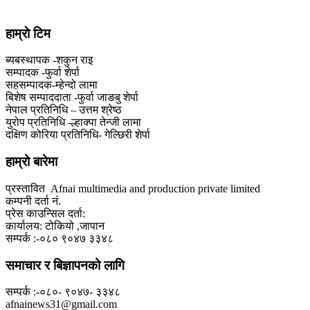
हाम्राे टिम
ब्यबस्थापक -शकुन राइ
सम्पादक -फुर्वा शेर्पा
सहसम्पादक-म्हेन्दो लामा
‍बिशेष सम्पाददाता -फुर्वा जा‌ङबु शेर्पा
नेपाल प्रतिनिधि – उत्तम श्रेष्ठ
युरोप प्रतिनिधि -ल्हाक्पा तेन्जी लामा
दक्षिण कोरिया प्रतिनिधि- गेल्छिरी शेर्पा
हाम्रो बारेमा
प्रस्तावित Afnai multimedia and production private limited
कम्पनी दर्ता नं.
प्रेस काउन्सिल दर्ता:
कार्यालय: टोकियो ,जापान
सम्पर्क :-०८० ९०४७ ३३४८
समाचार र बिज्ञापनको लागि
सम्पर्क :-०८०- ९०४७- ३३४८
afnainews31@gmail.com