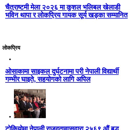
चैत्राष्टमी मेला २०२६ मा कुशल भलिबल खेलाडी
भविन थापा र लोकप्रिय गायक सूर्य खड्का सम्मानित
लोकप्रिय
ओसाकामा साइकल दुर्घटनामा परी नेपाली विद्यार्थी
गम्भीर घाइते, सहयोगको लागि अपिल
टोकियोमा नेपाली राजदूतावासद्वारा २५६९ औं बुद्ध