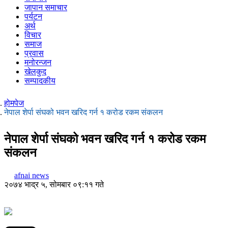
जापान समाचार
पर्यटन
अर्थ
विचार
समाज
प्रवास
मनोरन्जन
खेलकुद
सम्पादकीय
होमपेज
नेपाल शेर्पा संघको भवन खरिद गर्न १ करोड रकम संकलन
नेपाल शेर्पा संघको भवन खरिद गर्न १ करोड रकम
संकलन
afnai news
२०७४ भाद्र ५, सोमबार ०९:११ गते