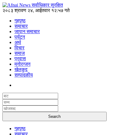
२०८३ श्रावण २४, आईतवार १२:५७ गते
गृहपृष्ठ
समाचार
जापान समाचार
पर्यटन
अर्थ
विचार
समाज
प्रवास
मनोरन्जन
खेलकुद
सम्पादकीय
गृहपृष्ठ
समाचार