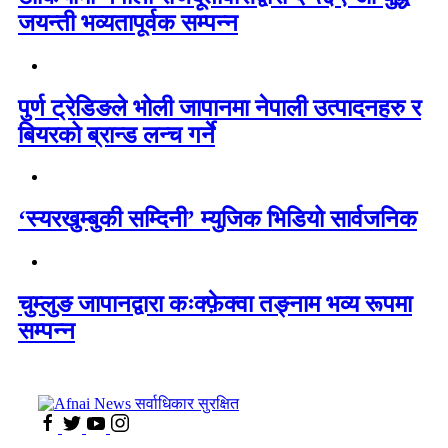
जयन्ती भव्यतापूर्वक सम्पन्न
पुर्ण ट्रेडिङले भोली जापानमा नेपाली उत्पादनहरु र
बियरको ब्रान्ड लन्च गर्ने
‘स्यरखुम्बुकी सम्दिनी’ म्युजिक भिडियो सार्वजनिक
चुम्लुङ जापानद्वारा कःक्फ़ेक्वा तङ्नाम भव्य रूपमा
सम्पन्न