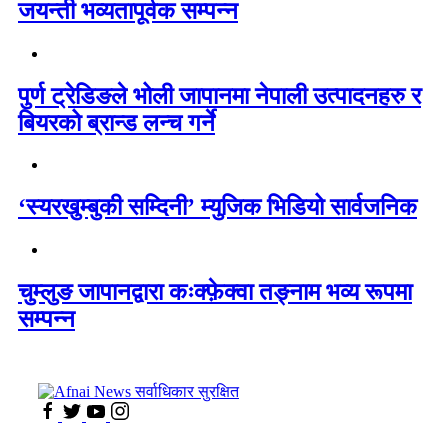
जयन्ती भव्यतापूर्वक सम्पन्न
पुर्ण ट्रेडिङले भोली जापानमा नेपाली उत्पादनहरु र
बियरको ब्रान्ड लन्च गर्ने
‘स्यरखुम्बुकी सम्दिनी’ म्युजिक भिडियो सार्वजनिक
चुम्लुङ जापानद्वारा कःक्फ़ेक्वा तङ्नाम भव्य रूपमा
सम्पन्न