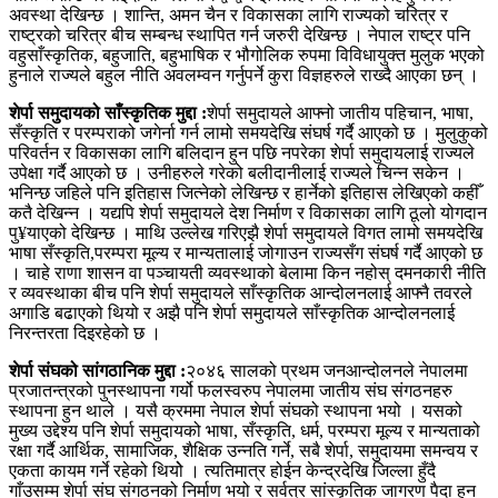
अवस्था देखिन्छ । शान्ति, अमन चैन र विकासका लागि राज्यको चरित्र र
राष्ट्रको चरित्र बीच सम्बन्ध स्थापित गर्न जरुरी देखिन्छ । नेपाल राष्ट्र पनि
वहुसाँस्कृतिक, बहुजाति, बहुभाषिक र भौगोलिक रुपमा विविधायुक्त मुलुक भएको
हुनाले राज्यले बहुल नीति अवलम्वन गर्नुपर्ने कुरा विज्ञहरुले राख्दै आएका छन् ।
शेर्पा समुदायको साँस्कृतिक मुद्दा :
शेर्पा समुदायले आफ्नो जातीय पहिचान, भाषा,
सँस्कृति र परम्पराको जगेर्ना गर्न लामो समयदेखि संघर्ष गर्दै आएको छ । मुलुकुको
परिवर्तन र विकासका लागि बलिदान हुन पछि नपरेका शेर्पा समुदायलाई राज्यले
उपेक्षा गर्दै आएको छ । उनीहरुले गरेको बलीदानीलाई राज्यले चिन्न सकेन ।
भनिन्छ जहिले पनि इतिहास जित्नेको लेखिन्छ र हार्नेको इतिहास लेखिएको कहीँ
कतै देखिन्न । यद्यपि शेर्पा समुदायले देश निर्माण र विकासका लागि ठूलो योगदान
पु¥याएको देखिन्छ । माथि उल्लेख गरिएझै शेर्पा समुदायले विगत लामो समयदेखि
भाषा सँस्कृति,परम्परा मूल्य र मान्यतालाई जोगाउन राज्यसँग संघर्ष गर्दै आएको छ
। चाहे राणा शासन वा पञ्चायती व्यवस्थाको बेलामा किन नहोस् दमनकारी नीति
र व्यवस्थाका बीच पनि शेर्पा समुदायले साँस्कृतिक आन्दोलनलाई आफ्नै तवरले
अगाडि बढाएको थियो र अझै पनि शेर्पा समुदायले साँस्कृतिक आन्दोलनलाई
निरन्तरता दिइरहेको छ ।
शेर्पा संघको सांगठानिक मुद्दा :
२०४६ सालको प्रथम जनआन्दोलनले नेपालमा
प्रजातन्त्रको पुनस्थापना गर्यो फलस्वरुप नेपालमा जातीय संघ संगठनहरु
स्थापना हुन थाले । यसै क्रममा नेपाल शेर्पा संघको स्थापना भयो । यसको
मुख्य उद्देश्य पनि शेर्पा समुदायको भाषा, सँस्कृति, धर्म, परम्परा मूल्य र मान्यताको
रक्षा गर्दै आर्थिक, सामाजिक, शैक्षिक उन्नति गर्ने, सबै शेर्पा, समुदायमा समन्वय र
एकता कायम गर्ने रहेको थियोे । त्यतिमात्र होईन केन्द्रदेखि जिल्ला हुँदै
गाँउसम्म शेर्पा संघ संगठनको निर्माण भयो र सर्वत्र सांस्कृतिक जागरण पैदा हुन