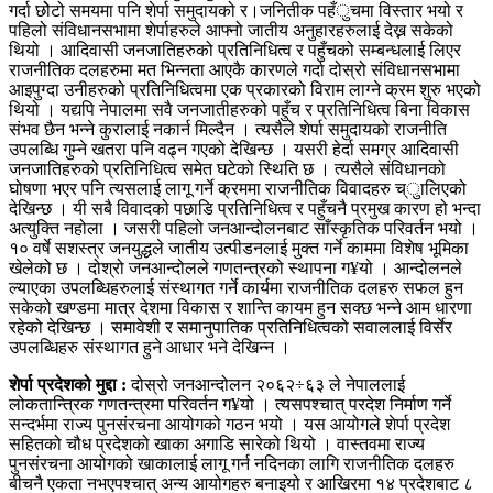
गर्दा छोेटो समयमा पनि शेर्पा समुदायको र।जनितीक पहँुचमा विस्तार भयो र
पहिलो संविधानसभामा शेर्पाहरुले आफ्नो जातीय अनुहारहरुलाई देख्न सकेको
थियो । आदिवासी जनजातिहरुको प्रतिनिधित्व र पहुँचको सम्बन्धलाई लिएर
राजनीतिक दलहरुमा मत भिन्नता आएकै कारणले गर्दा दोस्रो संविधानसभामा
आइपुग्दा उनीहरुको प्रतिनिधित्वमा एक प्रकारको विराम लाग्ने क्रम शुरु भएको
थियो । यद्यपि नेपालमा सवै जनजातीहरुको पहुँच र प्रतिनिधित्व बिना विकास
संभव छैन भन्ने कुरालाई नकार्न मिल्दैन । त्यसैले शेर्पा समुदायको राजनीति
उपलब्धि गुम्ने खतरा पनि वढ्न गएको देखिन्छ । यसरी हेर्दा समग्र आदिवासी
जनजातिहरुको प्रतिनिधित्व समेत घटेको स्थिति छ । त्यसैले संविधानको
घोषणा भएर पनि त्यसलाई लागू गर्ने क्रममा राजनीतिक विवादहरु च्ुालिएको
देखिन्छ । यी सबै विवादको पछाडि प्रतिनिधित्व र पहुँचनै प्रमुख कारण हो भन्दा
अत्युक्ति नहोला । जसरी पहिलो जनआन्दोलनबाट साँस्कृतिक परिवर्तन भयो ।
१० वर्षे सशस्त्र जनयुद्धले जातीय उत्पीडनलाई मुक्त गर्ने काममा विशेष भूमिका
खेलेको छ । दोश्रो जनआन्दोलले गणतन्त्रको स्थापना ग¥यो । आन्दोलनले
ल्याएका उपलब्धिहरुलाई संस्थागत गर्ने कार्यमा राजनीतिक दलहरु सफल हुन
सकेको खण्डमा मात्र देशमा विकास र शान्ति कायम हुन सक्छ भन्ने आम धारणा
रहेको देखिन्छ । समावेशी र समानुपातिक प्रतिनिधित्वको सवाललाई विर्सेर
उपलब्धिहरु संस्थागत हुने आधार भने देखिन्न ।
शेर्पा प्रदेशको मुद्दा :
दोस्रो जनआन्दोलन २०६२÷६३ ले नेपाललाई
लोकतान्त्रिक गणतन्त्रमा परिवर्तन ग¥यो । त्यसपश्चात् परदेश निर्माण गर्ने
सन्दर्भमा राज्य पुनसंरचना आयोगको गठन भयो । यस आयोगले शेर्पा प्रदेश
सहितको चौध प्रदेशको खाका अगाडि सारेको थियो । वास्तवमा राज्य
पुनसंरचना आयोगको खाकालाई लागू गर्न नदिनका लागि राजनीतिक दलहरु
बीचनै एकता नभएपश्चात् अन्य आयोगहरु बनाइयो र आखिरमा १४ प्रदेशबाट ८