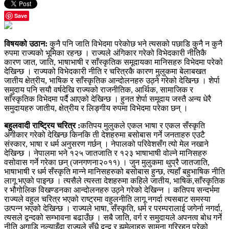
Save
विषयको उठान:
कुनै पनि जाति विभेदमा परेकोछ भने त्यसको पछाडि कुनै न कुनै
रुपमा राज्यको भूमिका रहन्छ । राज्यले अंगिकार गरेको विभेदकारी नीतिकै
कारण जात, जाति, भाषाभाषी र साँस्कृतिक समूदायका मानिसहरु विभेदमा परेको
देखिन्छ । राज्यको विभेदकारी नीति र चरित्रकै कारण मुलुकमा बेलाबखत
जातीय क्षेत्रीय, भाषिक र साँस्कृतिक आन्दोलनहरु उठ्ने गरेको देखिन्छ । शेर्पा
समुदाय पनि सयौ वर्षदेखि राज्यको राजनीतिक, आर्थिक, सामाजिक र
साँस्कृतिक विभेदमा पर्दै आएको देखिन्छ । हुनत शेर्पा समूदाय जस्तै अन्य धेरै
समुदायहरु जातीय, क्षेत्रीय र लिङ्गीय रुपमा विभेदमा परेका छन् ।
बहुलवादी राष्ट्रिय चरित्र :
कतिपय मुलुकले एकल भाषा र एकल सँस्कृति
अंगीकार गरेको देखिन्छ किनकि ती देशहरुमा बसोबास गर्ने जनताहरु एउटै
संस्कार, भाषा र धर्म अनुसरण गर्छन् । नेपालको परिवेशसँग त्यो मेल नखाने
देखिन्छ । नेपालमा भने १२५ जातजाति र १२३ भाषाभाषी वोल्ने मानिसहरु
वसोवास गर्ने गरेका छन् (जनगणना२०११) । जुन मुलुकमा थुप्रै जातजाति,
भाषाभाषी र धर्म सँस्कृति मान्ने मानिसहरुको बसोबास हुन्छ, त्यहाँ बहुभाषिक नीति
लागू भएको पाइन्छ । त्यसैले त्यस्ता देशहरुमा कहिले जातीय, भाषिक,साँस्कृतिक
र भौगोलिक विखण्डनका आन्दोलनहरु उठ्ने गरेको देखिन्न । कतिपय सन्दर्भमा
राज्यले वहुल चरित्र भएको राष्ट्रमा वहुलनीति लागू नगर्दा त्यसबाट समस्या
उत्पन्न भएको देखिन्छ । राज्यले भाषा, सँस्कृति, धर्म र परम्परालाई जगेर्ना नगर्दा,
त्यसले द्वन्दको सम्भावना बढाउँछ । सबै जाति, वर्ग र समुदायले अपनत्व बोध गर्ने
नीति अगाडि नल्याइँदा राज्यले सँधै द्वन्द्व र झमेलाहरु सामना गरिरहनु परेको