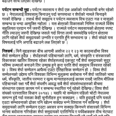
बढाउने सोच लिएको देखिन्छ ।
पर्यटन सम्बन्धी मुद्दा :
पर्यटन व्यवसाय र शेर्पा एक अर्काको पर्यायवाची बनेर रहेको
छ । नेपाललाई विश्वसामु चिनाउनु पर्दा सगरमाथा र शेर्पाको नामले चिनाइने
गरकोे देखिन्छ । तसर्थ शेर्पा समूदाय र पर्यटन व्यवसाय विच एउटा नङ र मासुको
सम्बन्ध छ भन्दा अत्युक्ति नहोला । यस क्षेत्रको विकासको निमित्त राज्यले विशेष
सहुलियत प्रदान गर्न जरुरी देखिन्छ । राज्यले पर्यटन व्यवसायको क्षेत्रमा स्पष्ट
नीति ल्याउनु जरुरी देखिन्छ जसले गर्दा विगत लामो समयदेखि पर्यटन क्षेत्रमा
लागि रहेको शेर्पा समूदायको उन्नति र प्रगति हुँने सम्भावना छ । शेर्पा संघले यस
विषयलाई पनि अगाडि बढाउने लक्ष लिएको छ ।
निश्कर्ष :
यिनै मुद्दाहरुका बीच आगामी असोज २२ र २३ मा काठमाडौमा विश्व
शेर्पा सम्मेलन हुदैछ । शेर्पाहरुको पहिचानको लागि, धर्म, संस्कृति र संस्कारको
विकासका खातिर विश्वमा रहेका शेर्पाहरुलाई एकजुट गर्दै शेर्पा समुदायको सुदुर
भविष्य उज्यालो बनाउने तिर उन्मुख हुने कुरा प्रति शेर्पा समुदाय विस्वस्त रहेको
छ । विश्व शेर्पा सम्मेलन आफैमा एउटा ऐतिहासिक सम्मेलन हो । विश्व शेर्पा
सम्मेलनको उद्देश्य पनि विश्वका विभिन्न मुलुकमा बसोबास गर्ने शेर्पा जातिको भाषा
धर्म, सँस्कृति, जातीय परम्परा र मूल्य मान्यताहरुलाई कायम राख्दै जातिय मौलिक
पहिचानको रक्षा गर्दै शेर्पा संघसँग आवद्ध सबै शेर्पा संघसंस्थाहरुको बीचमा
संस्थागत एकता कायम गर्न र सम्बन्ध स्थापित गर्नु रहेको देखिन्छ ( विश्व शेर्पा
संघको प्रस्तावित विधान २०१७) । यद्यपि यो सम्मेलन पहिलो चोटी नेपालमा
सम्पन्न हुदै गर्दा यसका केही चुनौतीहरु हुन सक्दछन् । यति हुदाहुदै पनि यसले
एउटा सम्भावनाको ढोका पनि खोल्न सक्दछ भन्ने विश्वास गर्न सकिन्छ । शेर्पा
समुदायको लागि सम्मेलन एउटा अवसर वन्न सक्दछ किनभने संसारको विभिन्न
भागमा बवोवास गरिरहेका शेर्पा समुदायको प्रतिनिधि र पर्यवेक्षकहरु वीच भेटघाट