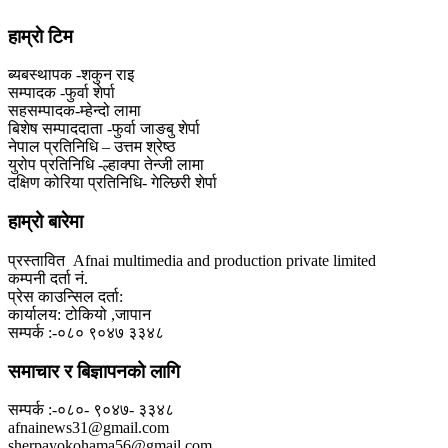
हाम्राे टिम
ब्यबस्थापक -शकुन राइ
सम्पादक -फुर्वा शेर्पा
सहसम्पादक-म्हेन्दो लामा
‍बिशेष सम्पाददाता -फुर्वा जा‌ङबु शेर्पा
नेपाल प्रतिनिधि – उत्तम श्रेष्ठ
युरोप प्रतिनिधि -ल्हाक्पा तेन्जी लामा
दक्षिण कोरिया प्रतिनिधि- गेल्छिरी शेर्पा
हाम्रो बारेमा
प्रस्तावित Afnai multimedia and production private limited
कम्पनी दर्ता नं.
प्रेस काउन्सिल दर्ता:
कार्यालय: टोकियो ,जापान
सम्पर्क :-०८० ९०४७ ३३४८
समाचार र बिज्ञापनको लागि
सम्पर्क :-०८०- ९०४७- ३३४८
afnainews31@gmail.com
sherpayokohama56@gmail.com