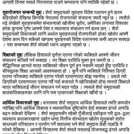
आगामी दिनमा यसले निरन्तरता पाउने सम्भावना पनि त्यतिकै रहेको छ ।
युवारोजगार सम्बन्धी मुद्दा :
शेर्पा समुदायको युवाहरु विदेश पलायन हुने क्रम
बढिरहेको देखिन्छ किनकि नेपालमा रोजगारको संभावना ज्यादै न्यून छ । त्यसैले
पढे लेखेको युवाहरुसमेत संभावनाको खोजीमा यूरोप, अमेरिका लगायत विश्वका
हरेक कुनामा पुगेर आफ्नो पेशा र व्यवासाय संचालन गर्न बाध्य छन् । शेर्पा
समुदायकोे विकासको लागि अर्थात युवाहरुलाई रोजगारीको ढोका खोलेर आफ्नै
देशमा काम दिन सकेको खण्डमा युवाहरुको विदेश पलायनमा कमी आउन सक्दछ
। यस सम्बन्धमा शेर्पा संघको ध्यान आकृष्ट भएको छ ।
शिक्षाको मुद्दा :
शैक्षिक हिसावले पूर्णता प्राप्त गरेको व्यक्तिले आफ्नो जीवन
संचालन सजिलै गर्न सक्दछ । तर शिक्षा प्रविधि युक्त हुन जरुरी छ ।
सैद्धिान्तिक ज्ञानले मात्र व्यक्तिको जीवन पूर्ण हुन नसक्ने भएको हुँदा प्रविधि र
सीपमूलक शिक्षा आजको आवश्यकता हो । कुनै पनि व्यक्तिले निश्चित डिग्री
प्राप्त गरिसक्दा व्यक्तिले प्राप्त गरेको प्रमाणपत्र बोझ नबनोस् । उसले त्यो
डिग्रीको प्रमाणपत्र प्राप्त गर्दै गर्दा बजारले नै खोजिरहेको होस् त्यस्तो शिक्षाले
मात्र व्यक्तिलाई जीवन संचालन गर्न मदत गर्दछ । त्यसले शेर्पा समुदायको
बालबालिकाहरुका लागि पनि यस प्रकारको शिक्षाको खाँचो छ ।
आर्थिक विकासको मुद्दा :
वास्तवमा शेर्पा समुदाय आर्थिक हिसावले त्यति कमजोर
नदेखिए पनि आर्थिक विकास र व्यवसायिक दृष्टिकोण हेर्दा शसक्त ढंगले अगाडि
बढ्न सकेको देखिन्न । शेर्पा समुदायसँग रहेको पुँजीलाई एकीकृत गरी ठूल–ठूला
व्यवसाय कलकारखाना उद्योग धन्दा वित्तीय संंस्थाहरु खोलेर मुलुकको श्रोत
साधनको परिचालन र प्रयोग गर्ने सवालमा भने शेर्पा समुदाय केही पछाडि नै
परेको देखिन्छ । आगामी दिनहरुमा शेर्पा संघले यसलाई योजनाबद्ध ढंगले अगाडि