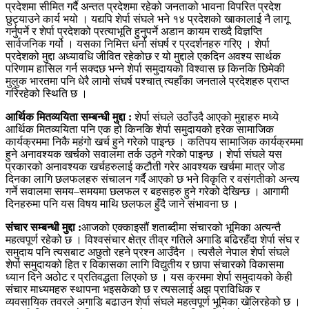
प्रदेशमा सीमित गर्दै अन्तत प्रदेशमा रहेको जनताको भावना विपरित प्रदेश
छुट्याउने कार्य भयो । यद्यपि शेर्पा संघले भने १४ प्रदेशको खाकालाई नै लागू
गर्नुपर्ने र शेर्पा प्रदेशको प्रत्याभूति हुुनुपर्ने अडान कायम राख्दै विज्ञप्ति
सार्वजनिक गर्यो । यसका निमित्त धर्ना संघर्ष र प्रदर्शनहरु गरिए । शेर्पा
प्रदेशको मुद्दा अध्यावधि जीवित रहेकोछ र यो मुद्दाले एकदिन अवश्य सार्थक
परिणाम हासिल गर्न सक्दछ भन्ने शेर्पा समुदायको विश्वास छ किनकि छिमेकी
मुलुक भारतमा पनि धेरै लामो संघर्ष पश्चात् त्यहाँका जनताले प्रदेशहरु प्राप्त
गरिरहेको स्थिति छ ।
आर्थिक मितव्ययिता सम्बन्धी मुद्दा :
शेर्पा संघले उठाँउदै आएको मुद्दाहरु मध्ये
आर्थिक मितव्ययिता पनि एक हो किनकि शेर्पा समुदायको हरेक सामाजिक
कार्यक्रममा निकै महंगो खर्च हुने गरेको पाइन्छ । कतिपय सामाजिक कार्यक्रममा
हुने अनावश्यक खर्चको सवालमा तर्क उठ्ने गरेको पाइन्छ । शेर्पा संघले यस
प्रकारको अनावश्यक खर्चहरुलाई कटौती गरेर आवश्यक खर्चमा मात्र जोड
दिनका लागि छलफलहरु संचालन गर्दै आएको छ भने विकृति र वसंगतीको अन्त्य
गर्ने सवालमा समय–समयमा छलफल र बहसहरु हुने गरेको देखिन्छ । आगामी
दिनहरुमा पनि यस विषय माथि छलफल हुँदै जाने संभावना छ ।
संचार सम्बन्धी मुद्दा :
आजको एक्काइसौं शताब्दीमा संचारको भूमिका अत्यन्तै
महत्वपूर्ण रहेको छ । विश्वसंचार क्षेत्र तीव्र गतिले अगाडि बढिरहँदा शेर्पा संघ र
समुदाय पनि त्यसबाट अछुतो रहने प्रश्न आउँदैन । त्यसैले नेपाल शेर्पा संंघले
शेर्पा समुदायको हित र विकासका लागि विद्युतीय र छापा संचारको विकासमा
ध्यान दिने अठोट र प्रतिवद्धता लिएको छ । यस क्रममा शेर्पा समुदायको केही
संचार माध्यमहरु स्थापना भइसकेको छ र त्यसलाई अझ प्राविधिक र
व्यवसायिक तवरले अगाडि बढाउन शेर्पा संघले महत्वपूर्ण भूमिका खेलिरहेको छ ।