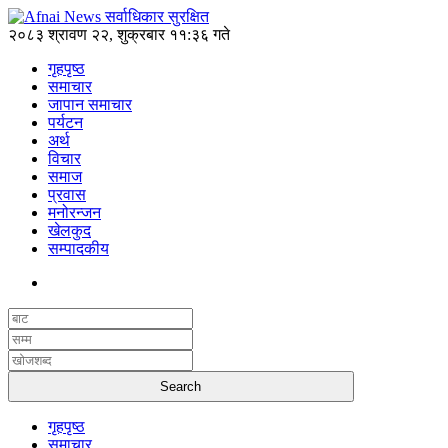
२०८३ श्रावण २२, शुक्रबार ११:३६ गते
गृहपृष्ठ
समाचार
जापान समाचार
पर्यटन
अर्थ
विचार
समाज
प्रवास
मनोरन्जन
खेलकुद
सम्पादकीय
गृहपृष्ठ
समाचार