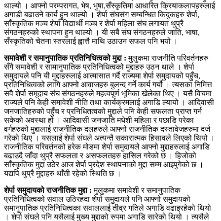
थाल्यो । आफ्नो परम्परागत, भेष, भुषा,सँस्कृतिमा आधारित क्रियाकलापहरुलाई
अगाडी बढाउने कार्य हुन थाल्यो । शेर्पा संघसंग सम्बन्धित किदुकहरु शेर्पा,
साँस्कृतिक मञ्च शेर्पा विद्यार्थी मञ्च र शेर्पा महिला संघ लगायत थुप्रै
संगठनहरुको स्थापना हुन थाल्यो । यी सबै संघ संगठनहरुले जाति, भाषा,
सँस्कृतिको चेतना स्तरलाई ह्वात्तै माथि उठाउन सफल पनि भयो ।
समावेशी र समानुपातिक प्रतिनिधित्वको मुद्दा :
मुलुकमा राजनीति परिवर्तनहरु
सँगै समावेशी र सामानुपातिक प्रतिनिधित्वको मुद्दाहरु उठन थाले । शेर्पा
समुदायले पनि यी मुद्दाहरुलाई आत्मासात गर्दै राज्यमा शेर्पा समुदायको पहुँच,
प्रतिनिधित्वको लागि आफ्नो आवाजहरु बुलन्द गर्ने कार्य गर्यो । त्यसका निमित्त
सवै शेर्पा समूदाय संघ संगठनहरुले महत्वपूर्ण भूमिका खेलेका थिए । यसै विचमा
राज्यले पनि केही समावेशी नीति तथा कार्यक्रमलाई अगाडि ल्यायो । आदिवासी
जनजातिहरुको पहुँच र प्रनिधितत्वको मुद्दाले पनि केही सफलता प्राप्त गर्न
सकेको अवस्था हो । आदिवासी जनजाति मधेशी महिला र पछाडि परेका
वर्गहरुको मुद्दालाई राजनीतिक दलहरुले आफ्नो राजनीतिक दस्तावेजहरुमा दर्ज
गरेको थिए । यसलाई शेर्पा संघले अत्यन्तै सकारात्मक हिसावले लिएको थियो ।
राजनीतिक परिवर्तनको हरेक मोडमा शेर्पा समुदायले आफ्नो मुद्दाहरुलाई अगाडि
बढाउदै जाँदा थुप्रै सफलता र असफलतहरु हासिल गरेको छ । हिजोको
साँस्कृतिक मुद्दा उठेर आज शेर्पा प्रदेश स्थापनाको मुद्दा सम्म आइपुगेको छ ।
यद्यपि थुप्रै मुद्दाहरु थाँती रहेको स्थिति छ ।
शेर्पा समुदायको राजनीतिक मुद्दा :
मुलुकमा समावेशी र समानुपातिक
प्रतिनिधित्वको सवाल उठिरहदा शेर्पा समुदायले पनि आफ्नो समुदायको
समानुपातिक प्रतिनिधित्वका सवाललाई तीव्र गतिले अगाडि वढाइरहेको थियो
। शेर्पा संघले पनि यसैलाई मुख्य मुद्दाको रुपमा अगाडि सारेको थियो । त्यसैले