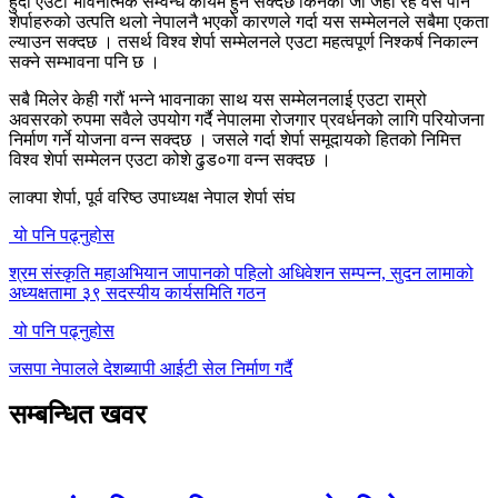
हुँदा एउटा भावनात्मक सम्वन्ध कायम हुन सक्दछ किनकी जो जहाँ रहे वसे पनि
शेर्पाहरुको उत्पति थलो नेपालनै भएको कारणले गर्दा यस सम्मेलनले सबैमा एकता
ल्याउन सक्दछ । तसर्थ विश्व शेर्पा सम्मेलनले एउटा महत्वपूर्ण निश्कर्ष निकाल्न
सक्ने सम्भावना पनि छ ।
सबै मिलेर केही गरौं भन्ने भावनाका साथ यस सम्मेलनलाई एउटा राम्रो
अवसरको रुपमा सवैले उपयोग गर्दै नेपालमा रोजगार प्रवर्धनको लागि परियोजना
निर्माण गर्ने योजना वन्न सक्दछ । जसले गर्दा शेर्पा समूदायको हितको निमित्त
विश्व शेर्पा सम्मेलन एउटा कोशे ढुड०गा वन्न सक्दछ ।
लाक्पा शेर्पा, पूर्व वरिष्ठ उपाध्यक्ष नेपाल शेर्पा संघ
यो पनि पढ्नुहोस
श्रम संस्कृति महाअभियान जापानको पहिलो अधिवेशन सम्पन्न, सुदन लामाको
अध्यक्षतामा ३९ सदस्यीय कार्यसमिति गठन
यो पनि पढ्नुहोस
जसपा नेपालले देशब्यापी आईटी सेल निर्माण गर्दै
सम्बन्धित खवर