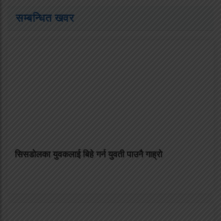
सम्बन्धित खवर
सिसडाेलका युवकलाई बिहे गर्न युवती पाउनै गाह्राे