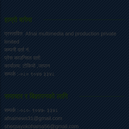
हाम्रो बारेमा
प्रस्तावित Afnai multimedia and production private
limited
कम्पनी दर्ता नं.
प्रेस काउन्सिल दर्ता:
कार्यालय: टोकियो ,जापान
सम्पर्क :-०८० ९०४७ ३३४८
समाचार र बिज्ञापनको लागि
सम्पर्क :-०८०- ९०४७- ३३४८
afnainews31@gmail.com
sherpayokohama56@gmail.com