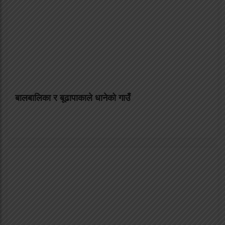
बालबालिका र बूढापाकाले धानेको गाउँ