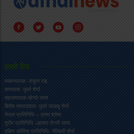
हाम्राे टिम
ब्यबस्थापक -शकुन राइ
सम्पादक -फुर्वा शेर्पा
सहसम्पादक-म्हेन्दो लामा
‍बिशेष सम्पाददाता -फुर्वा जा‌ङबु शेर्पा
नेपाल प्रतिनिधि – उत्तम श्रेष्ठ
युरोप प्रतिनिधि -ल्हाक्पा तेन्जी लामा
दक्षिण कोरिया प्रतिनिधि- गेल्छिरी शेर्पा