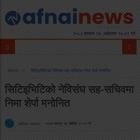
२०८३ श्रावण २४, आईतवार १६:४९ गते
होमपेज
सिटिइभिटिको नेविसंघ सह-सचिवमा निमा शेर्पा मनोनित
सिटिइभिटिको नेविसंघ सह-सचिवमा
निमा शेर्पा मनोनित
afnai news
२०७४ फाल्गुन १७, बिहीबार ११:२५ गते