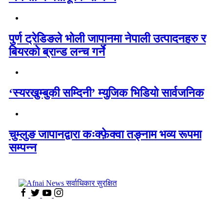
पुर्ण ट्रेडिङले भोली जापानमा नेपाली उत्पादनहरु र
बियरको ब्रान्ड लन्च गर्ने
‘स्यरखुम्बुकी सम्दिनी’ म्युजिक भिडियो सार्वजनिक
चुम्लुङ जापानद्वारा कःक्फ़ेक्वा तङ्नाम भव्य रूपमा
सम्पन्न