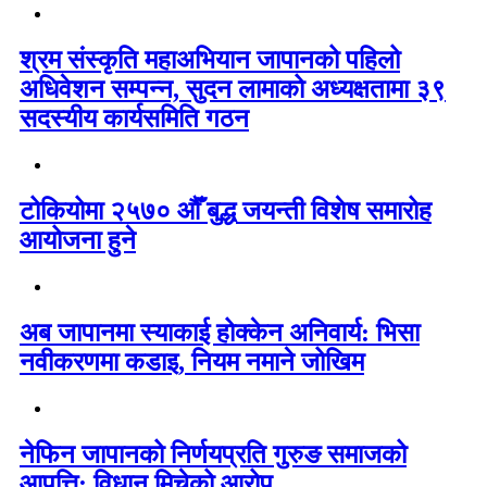
श्रम संस्कृति महाअभियान जापानको पहिलो
अधिवेशन सम्पन्न, सुदन लामाको अध्यक्षतामा ३९
सदस्यीय कार्यसमिति गठन
टोकियोमा २५७० औँ बुद्ध जयन्ती विशेष समारोह
आयोजना हुने
अब जापानमा स्याकाई होक्केन अनिवार्य: भिसा
नवीकरणमा कडाइ, नियम नमाने जोखिम
नेफिन जापानको निर्णयप्रति गुरुङ समाजको
आपत्ति: विधान मिचेको आरोप