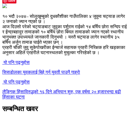
Save
१० भदौ २०७४– सोलुखुम्बुको दुधकौशीका गाउँपालिका ४ जुवुमा चट्याङ लागेर
२ जनाको ज्यान गएको छ ।
आज दिउसो परेको चट्याङबाट जुवुका पर्शुराम राईको १४ बर्षिय छोरा सन्दिप राई
र ईन्द्रबहादुर तामाङको १० बर्षिय छोरा बिमल तामाङको ज्यान गएको स्थानीय
भानुभक्त उपाध्ययले जानकारी दिनुभयो । यस्तै चट्याङ लागेर स्थानीय ३५
बर्षिय अर्जुन तामाङ घाईते भएका छन् ।
प्रहरी चौकी जुवु सुकेपोखरीका ईन्चार्ज सहायक प्रहरी निरिक्षक हरि खड्काका
अनुसार अहिले प्रहरीले घटनास्थलको मुचुल्का गरिरहेको छ ।
यो पनि पढ्नुहोस
सिसडाेलका युवकलाई बिहे गर्न युवती पाउनै गाह्राे
यो पनि पढ्नुहोस
लैङ्गिक हिंसाविरुद्धको १६ दिने अभियान शुरु, एक वर्षमा २० हजारभन्दा बढी
हिंसाका घटना
सम्बन्धित खवर