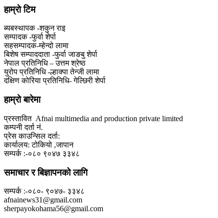
हाम्राे टिम
ब्यबस्थापक -शकुन राइ
सम्पादक -फुर्वा शेर्पा
सहसम्पादक-म्हेन्दो लामा
‍बिशेष सम्पाददाता -फुर्वा जा‌ङबु शेर्पा
नेपाल प्रतिनिधि – उत्तम श्रेष्ठ
युरोप प्रतिनिधि -ल्हाक्पा तेन्जी लामा
दक्षिण कोरिया प्रतिनिधि- गेल्छिरी शेर्पा
हाम्रो बारेमा
प्रस्तावित Afnai multimedia and production private limited
कम्पनी दर्ता नं.
प्रेस काउन्सिल दर्ता:
कार्यालय: टोकियो ,जापान
सम्पर्क :-०८० ९०४७ ३३४८
समाचार र बिज्ञापनको लागि
सम्पर्क :-०८०- ९०४७- ३३४८
afnainews31@gmail.com
sherpayokohama56@gmail.com