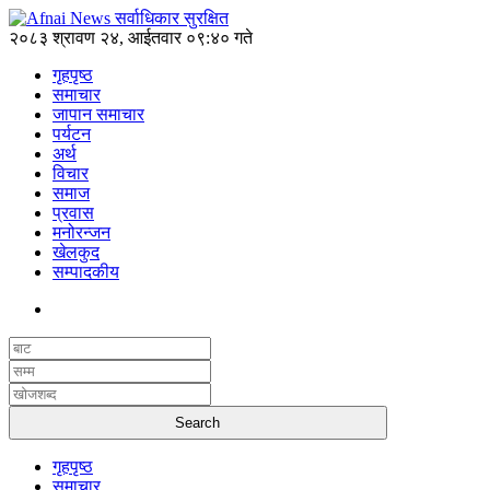
२०८३ श्रावण २४, आईतवार ०९:४० गते
गृहपृष्ठ
समाचार
जापान समाचार
पर्यटन
अर्थ
विचार
समाज
प्रवास
मनोरन्जन
खेलकुद
सम्पादकीय
गृहपृष्ठ
समाचार