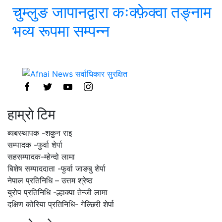
चुम्लुङ जापानद्वारा कःक्फ़ेक्वा तङ्नाम
भव्य रूपमा सम्पन्न
हाम्राे टिम
ब्यबस्थापक -शकुन राइ
सम्पादक -फुर्वा शेर्पा
सहसम्पादक-म्हेन्दो लामा
‍बिशेष सम्पाददाता -फुर्वा जा‌ङबु शेर्पा
नेपाल प्रतिनिधि – उत्तम श्रेष्ठ
युरोप प्रतिनिधि -ल्हाक्पा तेन्जी लामा
दक्षिण कोरिया प्रतिनिधि- गेल्छिरी शेर्पा