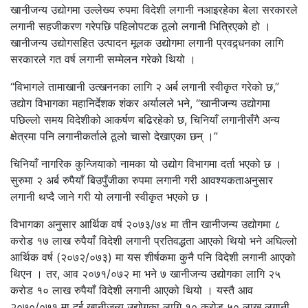
खानीजन्य उद्योगमा उल्लेख्य रुपमा विदेशी लगानी नआइरहेका बेला सरकारले
लगानी सहजीकरण गरेपछि पहिलोपटक ठूलो लगानी भित्रिएको हो ।
खानीजन्य उद्योगसहित उत्पादन मूलक उद्योगमा लगानी प्रवद्र्धनका लागि
सरकारले गत वर्ष लगानी सम्मेलन गरेको थियो ।
“विभागले तामाखानी उत्खननका लागि २ अर्ब लगानी स्वीकृत गरेको छ,”
उद्योग विभागका महानिर्देशक शंकर अर्यालले भने, “खानीजन्य उद्योगमा
पछिल्लो समय विदेशीको आकर्षण बढिरहेको छ, चिनियाँ लगानीसँगै अन्य
क्षेत्रमा पनि लगानीकर्ताले ठूलो चासो देखाएका छन् ।”
चिनियाँ नागरिक कुन्जियाको नामका यो उद्योग विभागमा दर्ता भएको छ ।
सुरुमा २ अर्ब रुपैयाँ बिउपुँजीका रुपमा लगानी गरी आवश्यकताअनुसार
लगानी थप्दै जाने गरी यो लगानी स्वीकृत भएको छ ।
विभागका अनुसार आर्थिक वर्ष २०७३/७४ मा तीन खानीजन्य उद्योगमा ८
करोड १७ लाख रुपैयाँ विदेशी लगानी प्रतिवद्धता आएको थियो भने अघिल्लो
आर्थिक वर्ष (२०७२/०७३) मा यस शीर्षकमा कुनै पनि विदेशी लगानी आएको
थिएन । तर, आव २०७१/०७२ मा भने ७ खानीजन्य उद्योगका लागि २५
करोड १० लाख रुपैयाँ विदेशी लगानी आएको थियो । यस्तै आव
२०७०/०७१ मा दुई खानीजन्य उद्योगका लागि १० करोड ५० लाख लगानी