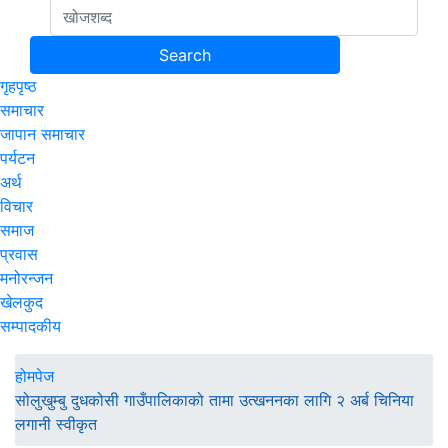
गृहपृष्ठ
समाचार
जापान समाचार
पर्यटन
अर्थ
विचार
समाज
प्रवास
मनोरन्जन
खेलकुद
सम्पादकीय
होमपेज
सोलुखुम्बु दुधकोसी गाउँपालिकाको तामा उत्खननका लागि २ अर्ब चिनिया
लगानी स्वीकृत