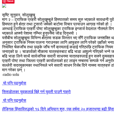
Save
सृष्टि सुनुवार, सोलुखुम्बु
माग २ – ट्राफिक प्रहरी सोलुखुम्बुले हिमपातको समय सुरु भएकाले सावधानी पुर
हिमपात हुने क्षेत्र तथा टुसारो जमेको बाटोमा विचार प्रयाउन आग्रह गरेको हो ।
अस्थाई ट्राफिक प्रहरी पोष्ट सोलुखुम्बुका ट्राफिक इन्जार्ज वेदलाल गौतमले वि
भएकाले आफ्नो पेशामा गम्भिर हुनुपर्नेमा जोड दिनुभयो ।
यसैबीच सोलुखुम्बुमा विभिन्न क्षेत्रमा सडक विस्तार भए सँगै ट्राफिक जनशक्त
अनुसार ट्राफिक नियम पालना गराउनका लागि आफुहरु लागि परेको उहाँको भनाई 
नियमित चेकजाँच तथा छड्के जाँच गर्ने क्रमलाई कडाई गरिएपछि ट्राफिक निय
जनाएको छ । चाडपर्वको मौकामा यात्रुहरुबाट बढि भाडा अशुल्ने गरिएको भन्ने
बढि भाडा लिने साथै सार्वजनिक सवारी साधनमा यात्रुहरुलाई हुन सक्ने दुव्यवह
प्रहरी पोष्ट तथा जिल्ला प्रहरी कार्यालयको हट लाइन नम्बरमा सम्पर्क गर्न अनुरो
सल्लेरी सदरमुकामका स्थानियले भने सवारी साधन रिर्जब दिने नाममा यात्रुहरु ठ
माग गरेका छन् ।
-radio solu
यो पनि पढ्नुहोस
सिसडाेलका युवकलाई बिहे गर्न युवती पाउनै गाह्राे
यो पनि पढ्नुहोस
लैङ्गिक हिंसाविरुद्धको १६ दिने अभियान शुरु, एक वर्षमा २० हजारभन्दा बढी हि