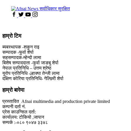
हाम्राे टिम
ब्यबस्थापक -शकुन राइ
सम्पादक -फुर्वा शेर्पा
सहसम्पादक-म्हेन्दो लामा
‍बिशेष सम्पाददाता -फुर्वा जा‌ङबु शेर्पा
नेपाल प्रतिनिधि – उत्तम श्रेष्ठ
युरोप प्रतिनिधि -ल्हाक्पा तेन्जी लामा
दक्षिण कोरिया प्रतिनिधि- गेल्छिरी शेर्पा
हाम्रो बारेमा
प्रस्तावित Afnai multimedia and production private limited
कम्पनी दर्ता नं.
प्रेस काउन्सिल दर्ता:
कार्यालय: टोकियो ,जापान
सम्पर्क :-०८० ९०४७ ३३४८