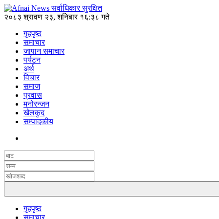
२०८३ श्रावण २३, शनिबार १६:३८ गते
गृहपृष्ठ
समाचार
जापान समाचार
पर्यटन
अर्थ
विचार
समाज
प्रवास
मनोरन्जन
खेलकुद
सम्पादकीय
गृहपृष्ठ
समाचार