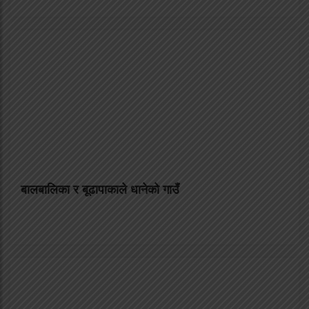
बालबालिका र बूढापाकाले धानेको गाउँ