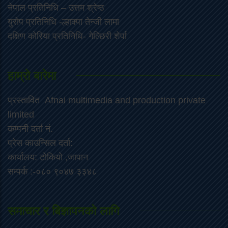
नेपाल प्रतिनिधि – उत्तम श्रेष्ठ
युरोप प्रतिनिधि -ल्हाक्पा तेन्जी लामा
दक्षिण कोरिया प्रतिनिधि- गेल्छिरी शेर्पा
हाम्रो बारेमा
प्रस्तावित Afnai multimedia and production private
limited
कम्पनी दर्ता नं.
प्रेस काउन्सिल दर्ता:
कार्यालय: टोकियो ,जापान
सम्पर्क :-०८० ९०४७ ३३४८
समाचार र बिज्ञापनको लागि