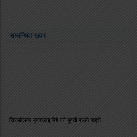
सम्बन्धित खवर
सिसडाेलका युवकलाई बिहे गर्न युवती पाउनै गाह्राे