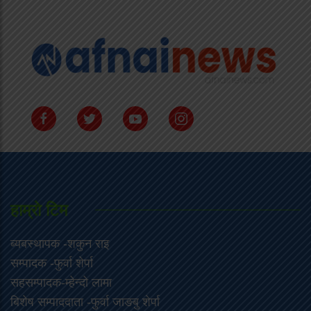
हाम्राे टिम
ब्यबस्थापक -शकुन राइ
सम्पादक -फुर्वा शेर्पा
सहसम्पादक-म्हेन्दो लामा
‍बिशेष सम्पाददाता -फुर्वा जा‌ङबु शेर्पा