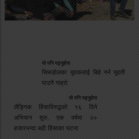
यो पनि पढ्नुहोस
सिसडाेलका युवकलाई बिहे गर्न युवती
पाउनै गाह्राे
यो पनि पढ्नुहोस
लैङ्गिक हिंसाविरुद्धको १६ दिने
अभियान शुरु, एक वर्षमा २०
हजारभन्दा बढी हिंसाका घटना