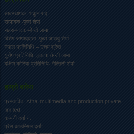
ब्यबस्थापक -शकुन राइ
सम्पादक -फुर्वा शेर्पा
सहसम्पादक-म्हेन्दो लामा
‍बिशेष सम्पाददाता -फुर्वा जा‌ङबु शेर्पा
नेपाल प्रतिनिधि – उत्तम श्रेष्ठ
युरोप प्रतिनिधि -ल्हाक्पा तेन्जी लामा
दक्षिण कोरिया प्रतिनिधि- गेल्छिरी शेर्पा
हाम्रो बारेमा
प्रस्तावित Afnai multimedia and production private
limited
कम्पनी दर्ता नं.
प्रेस काउन्सिल दर्ता: