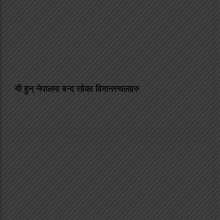
यी हुन् नेपालमा बन्द रहेका विमानस्थलहरु