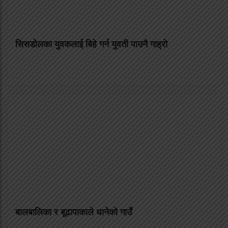
सिसडाेलका युवकलाई बिहे गर्न युवती पाउनै गाह्राे
बालबालिका र बूढापाकाले धानेको गाउँ