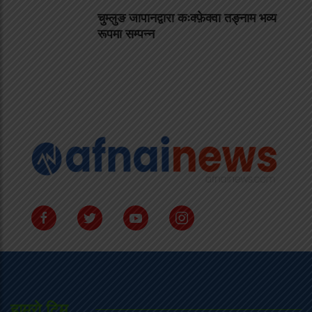
चुम्लुङ जापानद्वारा कःक्फ़ेक्वा तङ्नाम भव्य
रूपमा सम्पन्न
हाम्राे टिम