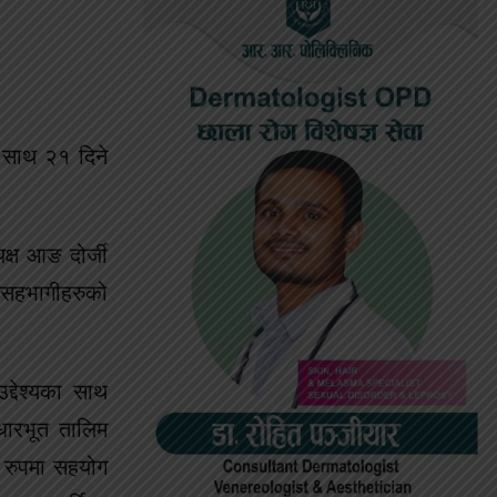
।
का साथ २१ दिने
क्ष आङ दोर्जी
त सहभागीहरुको
द्देश्यका साथ
धारभूत तालिम
क रुपमा सहयोग