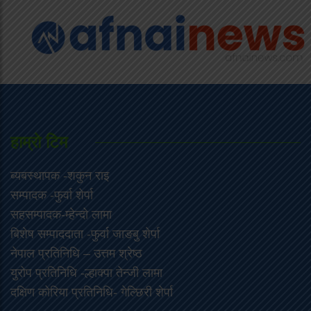
हाम्राे टिम
ब्यबस्थापक -शकुन राइ
सम्पादक -फुर्वा शेर्पा
सहसम्पादक-म्हेन्दो लामा
‍बिशेष सम्पाददाता -फुर्वा जा‌ङबु शेर्पा
नेपाल प्रतिनिधि – उत्तम श्रेष्ठ
युरोप प्रतिनिधि -ल्हाक्पा तेन्जी लामा
दक्षिण कोरिया प्रतिनिधि- गेल्छिरी शेर्पा