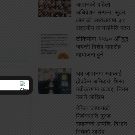
जापानको पहिलो
अधिवेशन सम्पन्न, सुदन
लामाको अध्यक्षतामा ३९
सदस्यीय कार्यसमिति गठन
टोकियोमा २५७० औँ बुद्ध
जयन्ती विशेष समारोह
आयोजना हुने
अब जापानमा स्याकाई
होक्केन अनिवार्य: भिसा
नवीकरणमा कडाइ, नियम
नमाने जोखिम
नेफिन जापानको
निर्णयप्रति गुरुङ
समाजको आपत्ति: विधान
मिचेको आरोप