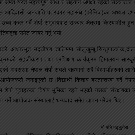
 समेत यस्तै महत्त्वपूर्ण साथ र सहयोग अपेक्षा रहेकोे सञ्चारका अध
ेपाल आदिवासी जनजाति पत्रकार महासंघ (फोनिज)का अध्यक्ष डण्ड ग
च्च कदर गर्दै शेर्पा समुदायबाट सञ्चार क्षेत्रमा क्रियाशील हुन
्रतिबद्धता समेत जायर गर्नु भयो
ो आधारभूत उद्घोषण तालिममा सोलुखुम्बु,सिन्धुपाल्चोक,दोल
यक्रमको सहजीकरण तथा प्रशिक्षण कार्यक्रम हिमालयन सांस्कृ
भएको अवसरमा नेपाल शेर्पा संघले सहभागी सबै विद्यार्थीहरुको ला
योजकले जनाइएको छ।विद्यार्थी किताब हस्तान्तरण गर्दै नेपाल
म शेर्पा युवाहरुको विशेष भुमिका रहने भएको यसको संरक्षणका लाग
जना गर्ने आयोजक संस्थालाई धन्यवाद समेत ज्ञापन गरेका थिए।
यो पनि पढ्नुहोस