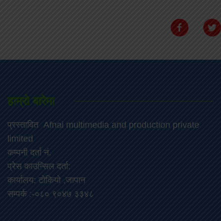
हाम्रो बारेमा
प्रस्तावित Afnai multimedia and production private
limited
कम्पनी दर्ता नं.
प्रेस काउन्सिल दर्ता:
कार्यालय: टोकियो ,जापान
सम्पर्क :-०८० ९०४७ ३३४८