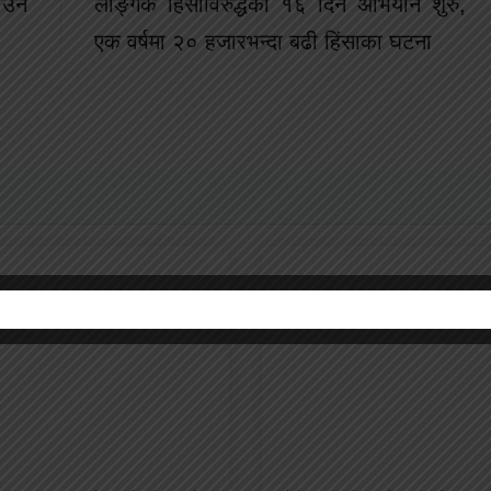
उनै
लैङ्गिक हिंसाविरुद्धको १६ दिने अभियान शुरु,
एक वर्षमा २० हजारभन्दा बढी हिंसाका घटना