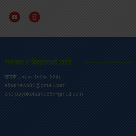
समाचार र बिज्ञापनको लागि
सम्पर्क :-०८०- ९०४७- ३३४८
afnainews31@gmail.com
sherpayokohama56@gmail.com