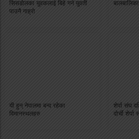
सिसडाेलका युवकलाई बिहे गर्न युवती
बालबालिका 
पाउनै गाह्राे
यी हुन् नेपालमा बन्द रहेका
शेर्पा संघ द
विमानस्थलहरु
दोर्ची शेर्पा