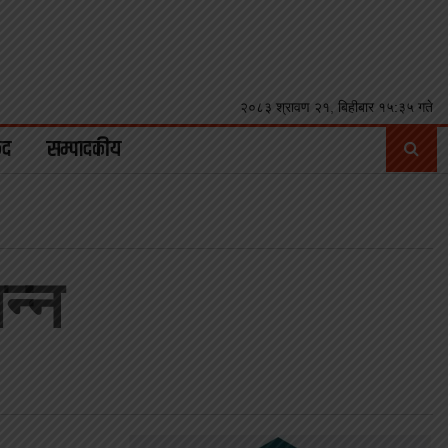
२०८३ श्रावण २१, बिहीबार १५:३५ गते
ुद
सम्पादकीय
न्न