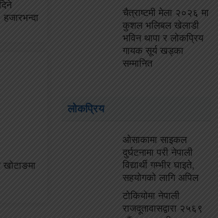
दिने
चैत्राष्टमी मेला २०२६ मा
० हजारभन्दा
कुशल भलिबल खेलाडी
भविन थापा र लोकप्रिय
गायक सूर्य खड्का
सम्मानित
लोकप्रिय
ओसाकामा साइकल
दुर्घटनामा परी नेपाली
विद्यार्थी गम्भीर घाइते,
रक खोटाङमा
सहयोगको लागि अपिल
टोकियोमा नेपाली
राजदूतावासद्वारा २५६९