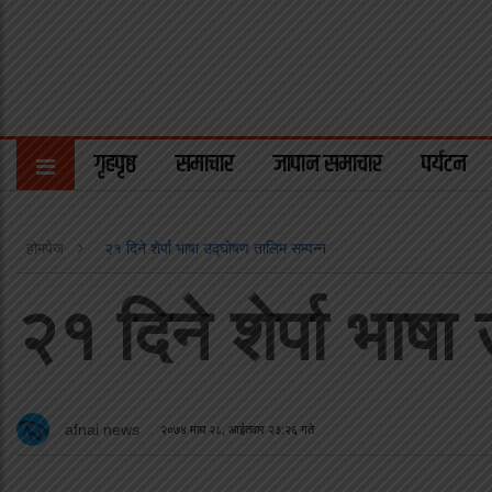
गृहपृष्ठ
समाचार
जापान समाचार
पर्यटन
होमपेज
२१ दिने शेर्पा भाषा उद्घोषण तालिम सम्पन्न
२१ दिने शेर्पा भाष
afnai news
२०७४ माघ २८, आईतवार २३:२६ गते