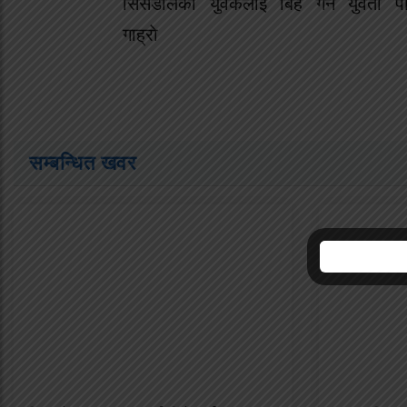
सिसडाेलका युवकलाई बिहे गर्न युवती पा
गाह्राे
सम्बन्धित खवर