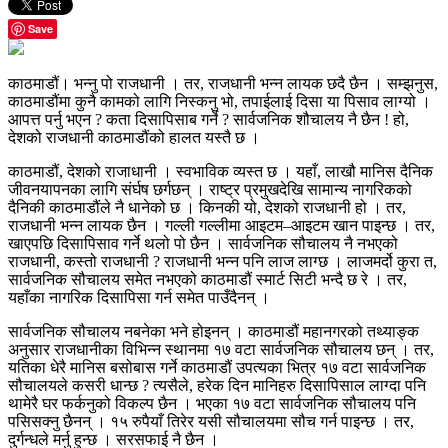
Save
काठमाडौं। भन्नु पो राजधानी । तर, राजधानी भन्न लायक छदै छैन । सम्झनुस,
काठमाडौंमा कुनै कामको लागि निस्कनु भो, तपाईलाई दिसा या पिसाव लाग्यो ।
आपत्त पर्नु भएन ? कता दिसापिसाब गर्ने ? सार्वजनिक शौचालय नै छैन ! हो,
देशको राजधानी काठमाडौंको हालत यस्तै छ ।
काठमाडौं, देशको राजाधानी । स्वभाविक व्यस्त छ । यहाँ, लाखौ मानिस दैनिक
जीवनयापनका लागि संर्घष छर्गछन् । राष्ट्र प्रमुखदेखि सामान्य नागरिकको
दैनिकी काठमाडौंले नै धानेको छ । किनकी यो, देशको राजधानी हो । तर,
राजधानी भन्न लायक छैन । गल्ली गल्लीमा आइटम–आइटम खान पाइन्छ । तर,
खाएपछि दिसापिसाव गर्ने थलो पो छैन । सार्वजनिक सौचालय नै नभएको
राजधानी, कस्तो राजधानी ? राजधानी भन्न पनि लाज लाग्छ । लाजमर्दो कुरा त,
सार्वजनिक सौचालय समेत नभएको काठमाडौं स्मार्ट सिटी भन्दै छ रे । तर,
यहाँका नागरिक दिसापिसा गर्न समेत पाउँदैनन् ।
सार्वजनिक सौचालय नबनेका भने होइनन् । काठमाडौं महानगरको तथ्याङ्क
अनुसार राजधानीका विभिन्न स्थानमा १७ वटा सार्वजनिक सौचालय छन् । तर,
यतिका धेरै मानिस बसोबास गर्ने काठमाडौं उपत्यका भित्र १७ वटा सार्वजनिक
सौचालयले कसरी धान्छ ? त्यसैले, हरेक दिन मानिहरु दिसापिसाल लाग्दा पनि
थामेरै घर फर्कनुको विकल्प छैन । भएका १७ वटा सार्वजनिक सौचालय पनि
पसिसक्नु छैनन् । १५ रुपैयाँ तिरेर यसी सौचालयमा सौच गर्न पाइन्छ । तर,
दुर्गन्धले मर्नु हुन्छ । सरसफाई नै छैन ।