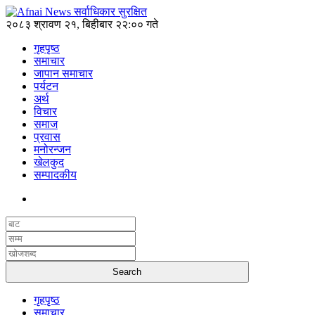
२०८३ श्रावण २१, बिहीबार २२:०० गते
गृहपृष्ठ
समाचार
जापान समाचार
पर्यटन
अर्थ
विचार
समाज
प्रवास
मनोरन्जन
खेलकुद
सम्पादकीय
गृहपृष्ठ
समाचार