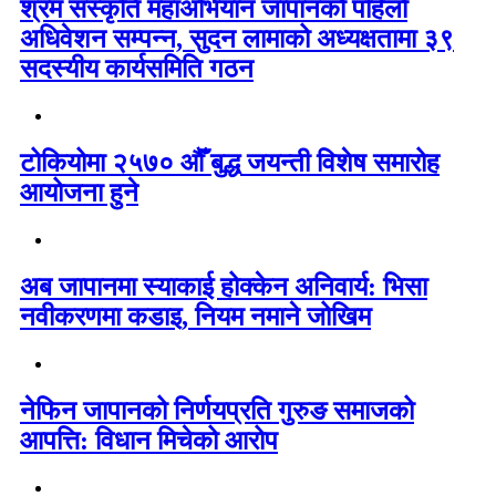
श्रम संस्कृति महाअभियान जापानको पहिलो
अधिवेशन सम्पन्न, सुदन लामाको अध्यक्षतामा ३९
सदस्यीय कार्यसमिति गठन
टोकियोमा २५७० औँ बुद्ध जयन्ती विशेष समारोह
आयोजना हुने
अब जापानमा स्याकाई होक्केन अनिवार्य: भिसा
नवीकरणमा कडाइ, नियम नमाने जोखिम
नेफिन जापानको निर्णयप्रति गुरुङ समाजको
आपत्ति: विधान मिचेको आरोप