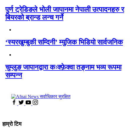
पुर्ण ट्रेडिङले भोली जापानमा नेपाली उत्पादनहरु र
बियरको ब्रान्ड लन्च गर्ने
‘स्यरखुम्बुकी सम्दिनी’ म्युजिक भिडियो सार्वजनिक
चुम्लुङ जापानद्वारा कःक्फ़ेक्वा तङ्नाम भव्य रूपमा
सम्पन्न
हाम्राे टिम