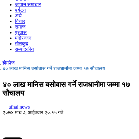
जापान समाचार
पर्यटन
अर्थ
विचार
समाज
प्रवास
मनोरन्जन
खेलकुद
सम्पादकीय
होमपेज
४० लाख मानिस बसोबास गर्ने राजधानीमा जम्मा १७ सौचालय
४० लाख मानिस बसोबास गर्ने राजधानीमा जम्मा १७
सौचालय
afnai news
२०७४ माघ ७, आईतवार २०:१५ गते