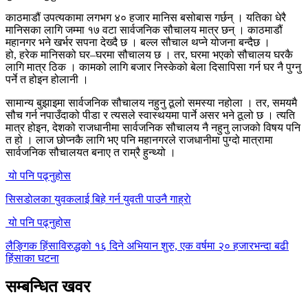
काठमाडौं उपत्यकामा लगभग ४० हजार मानिस बसोबास गर्छन् । यतिका धेरै
मानिसका लागि जम्मा १७ वटा सार्वजनिक सौचालय मात्र छन् । काठमाडौं
महानगर भने खर्भर सपना देख्दै छ । बल्ल सौचाल थप्ने योजना बन्दैछ ।
हो, हरेक मानिसको घर–घरमा सौचालय छ । तर, घरमा भएको सौचालय घरकै
लागि मात्र ठिक । कामको लागि बजार निस्केको बेला दिसापिसा गर्न घर नै पुग्नु
पर्ने त होइन होलानी ।
सामान्य बुझाइमा सार्वजनिक सौचालय नहुनु ठूलो समस्या नहोला । तर, समयमै
सौच गर्न नपाउँदाको पीडा र त्यसले स्वास्थयमा पार्ने असर भने ठूलो छ । त्यति
मात्र होइन, देशको राजधानीमा सार्वजनिक सौचालय नै नहुनु लाजको विषय पनि
त हो । लाज छोप्नकै लागि भए पनि महानगरले राजधानीमा पुग्दो मात्रामा
सार्वजनिक सौचालयत बनाए त राम्रै हुन्थ्यो ।
यो पनि पढ्नुहोस
सिसडाेलका युवकलाई बिहे गर्न युवती पाउनै गाह्राे
यो पनि पढ्नुहोस
लैङ्गिक हिंसाविरुद्धको १६ दिने अभियान शुरु, एक वर्षमा २० हजारभन्दा बढी
हिंसाका घटना
सम्बन्धित खवर