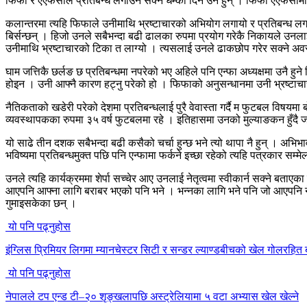
फिफा र एएफसीले प्रतिबन्ध लगाउने सक्ने धम्की दिने उनै हुन् । फिफा एएफसीमा 
कलान्तरमा त्यहि फिफाले उनीमाथि भ्रष्टाचारको अभियोग लगायो र प्रतिबन्ध 
बिर्सन्छन् । हिजो उनले सबैभन्दा बढी ढालका रुपमा प्रयोग गरेकै निकायले उनला
उनीमाथि भ्रष्टाचारको टिका त लाग्यो । त्यसलाई उनले ढाकछोप गरेर सक्ने अवस्था 
घाम जत्तिकै छर्लङ छ प्रतिबन्धमा नपरेको भए अहिले पनि एन्फा अध्यक्षमा उनै हुन
होइन । उनी आफ्नै कारण हट्नु परेको हो । फिफाको अनुसन्धानमा उनी भ्रष्टाचारी 
नैतिकताको खडेरी परेको देशमा प्रतिबन्धलाई पुरै वेवास्ता गर्दै म फुटबल विषयमा
व्यवस्थापकका रुपमा ३५ वर्ष फुटबलमा रहे । इतिहासमा उनको मुल्याङकन हुँदै ज
यो साढे तीन दशक सबैभन्दा बढी कसैको चर्चा हुन्छ भने त्यो थापा नै हुन् । अभि
भविष्यमा प्रतिबन्धमुक्त पछि पनि एन्फामा फर्कने इच्छा रहेको त्यहि पत्रकार सम्मेल
उनले त्यहि कार्यक्रममा शेर्पा सच्चेर आए उनलाई नेतृत्वमा स्वीकार्न सक्ने बता
आएपनि आफ्ना लागि बराबर भएको पनि भने । भन्नका लागि भने पनि जो आएपनि नेपा
गुमाइसकेका छन् ।
यो पनि पढ्नुहोस
इंग्लिस प्रिमियर लिगमा म्यानचेस्टर सिटी र सन्डर ल्याण्डबीचको खेल गोलरहित 
यो पनि पढ्नुहोस
नेपालले टप एन्ड टी–२० शृङ्खलापछि अस्ट्रेलियामा ५ वटा अभ्यास खेल खेल्ने