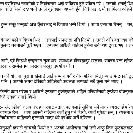
 प्रतिबन्ध नलागेको र निर्वाचनमा अझै सक्रिय हुने संकेत गरे । उनको भनाई थिय
न कति थियो र छ भन्ने उनले दुई दशक अध्यक्ष हुँदा निकै पढाए, मौका मिल्दा अहि
न्न भन्छु भन्नुको अर्थ कुँवरलाई नै जिताउ भन्ने थियो । थापा एन्फामा छैनन् । तर,
भन्दा बढी सक्रिय थिए । उनलाई सफलता पनि मिल्यो । उनले अघि बढाएका नरेन्द्र श्रे
ला बुलन्द नबनाउने कुरै भएन । एन्फामा आफैले चाहेको हुनेमा उनी थप ढुक्क भ
 शर्मा, पूर्व सिइओ इन्द्रमान तुलाधार, उपाध्यक्ष वीरबहादुर खड्का, सदस्य रत्न श्
त्रकार सम्मेलनमा त्यसको भरपुर उपयोग गरे ।
गर्ने योजना, पुराना खेलाडीलाई सम्मान गर्ने र तीन महिना भित्र ब्याडमिन्टनको ठ
 पनि । आफ्नो समय देखिको अहिलेको अवस्था सम्मको सबै कुरा गर्न भ्याए ।
ैसँग काम गरेका र आफैले एन्फामा हुर्काएकाले अहिले परिवर्तनको एन्जेडा बोक्नुलाई 
 सकिने उनको भनाई थियो ।
िय खेलाडीको तलब १५ हजारबाट बढाए, क्लबलाई सुविधा थपे मात्र त्यसलाई परिवर्त
वश्यक छैन । थापा आफ्नो गल्तिमा जहाँ हुनु पर्ने थियो, त्यहाँ पुगेका छन् । त्यस
्वाचनमा बाहिरको हल्लाले मात्र धेरै प्रभाव पार्ने देखिन्न ।
िनुपर्ला कसले सोचेको थियो र ? अरुको आलोचना गर्दा उनी आफु किन फुटबलबाट बाहिर