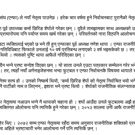
्फा) ले नयाँ नेतृत्व पाउनेछ । हरेक चार वर्षमा हुने निर्वाचनबाट पुरानैको नेतृत
ाका पूर्व उपाध्यक्ष कर्मा छिरिङ शेर्पाले गरेका छन् । दुवैले तामझामका साथ अध्यक्ष
प प्रत्यारोपमा पनि पर्याप्त समय खर्च गरेका छन् । परिवर्तनको नारा दिएपनि आलोच
टा व्यक्तिलाई भएको छ भने ती हुन् एन्फाका पूर्व अध्यक्ष गणेश थापा । एन्फा राजन
ल गतिविधिबाट फिफाले उनलाई १० वर्ष प्रतिबन्ध लगाएको २ वर्ष भइसकेको छ । तर,
 थियो । त्यसको पुष्टि थापा आफैले गरिदिएका छन् ।
्दैन भन्ने प्रष्ट सन्देश दिएका छन् । यो साता उनले एउटा पत्रकार सम्मेलन गरेर भन
ो । तर, त्यहाँ नयाँ अर्गनाइजेसनमा भन्दा फुटबल र एन्फा निर्वाचनकै विषयमा थापाले
म सत्य हो । उनको निष्कर्ष थियो, ‘कर्मा छिरिङ शेर्पा को नेतृत्व निर्वाचित भयो भन
कुनै पार्टीको नाम त लिएनन् , इशारा भने प्रष्ट थियो । शेर्पाको राजनीतिक संलग्न
 नेतृत्वमा नआउन भन्ने नै थापाको चहाना हो । शर्पा आउँदा उनले फुटबलमा अझै हार्
यक्तिगत ओलोचना पनि त्यत्तिकै हुने गरेका छन् । २०५२ सालमा उनी आफै राजनीति
 थिए । २०७२ सम्म एन्फा नेतृत्वमा रहँदा समय अनुसार राजनीतिक शक्तिको प्रयोग 
हिले भ्रष्टाचारी भनेर आलोचना गर्ने पनि त्यत्तिकै छन् ।