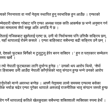
्वको निरन्तरता वा नयाँ नेतृत्व स्थापित हुनु स्वभाविक हुन आउँछ । एन्फाको
को उम्मेदवारी घोषणा गरेबाट पनि एन्फा अध्यक्ष पदक कति आकर्षक छ भन्ने अनुमान गर्न
नाका मामलामा शेर्पा समूह अलि अगाडि नै छ ।
ीतिलाई नजिकबाट बुझ्नेलाई प्रष्ट छ, उनी यो निर्वाचनमा पनि उत्तिकै सक्रिय छन्,
 यहाँ थापालाई रोक्ने कसले । एन्फा बाहिरबाट सबैभन्दा बढी सक्रिय उनै छन् ।
े, देशको फुटबल बिर्गेको म टुलुटुलु हेरेर बस्न सक्दिन ।’ हुन त पत्रकार सम्मेलन
 समय खर्चे ।
े त्यो नेपाली फुटबलका लागि दुर्भाग्य हुनेछ ।’ उनको थप आरोप थियो, ‘शेर्पा
ताका हिसाबमा उनी आउँदा नेपाली काँग्रेसको भातृ संगठन हुन्छ भन्ने उनको आरोप
नुपरेको मान्ने अवस्था बन्नेछ । आफ्नै नेतृत्वमा लामो समयमा एन्फामा बसेका
क भर्याङ चढेर एन्फा पुगेका थापाले अरुलाई राजनीतिक भातृ संगठन जस्तो हुन्छ
गर्ने थापालाई कतिले खेलकुदका सबैभन्दा शक्तिशाली व्यक्तिका रुपमा हेर्थे ।