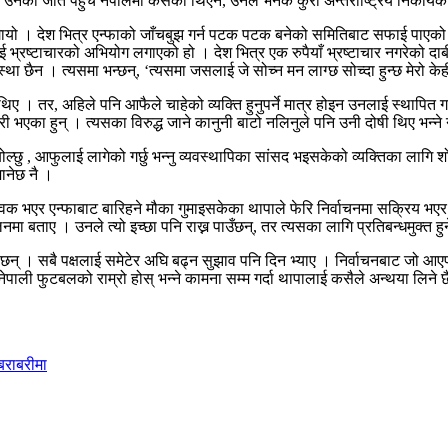
उनको जति पहुँच नेपालमा कसैको थिएन, उनले भनेकै कुरा अन्तर्राष्ट्रिय निकायको
लगायो । देश भित्र एन्फाको जाँचबुझ गर्न पटक पटक बनेको समितिबाट सफाई पाएक
ई भ्रष्टाचारको अभियोग लगाएको हो । देश भित्र एक रुपैयाँ भ्रष्टाचार नगरेको दा
छैन । त्यसमा भन्छन्, ‘त्यसमा जसलाई जे सोच्न मन लाग्छ सोच्दा हुन्छ मेरो केही 
े थिए । तर, अहिले पनि आफैले चाहेको व्यक्ति हुनुपर्ने मात्र होइन उनलाई स्थापित
भएका हुन् । त्यसका विरुद्ध जाने कानुनी बाटो नलिनुले पनि उनी दोषी थिए भन्ने न
 बोल्छु , आफुलाई लागेको गर्छु भन्नु व्यवस्थापिका सांसद भइसकेको व्यक्तिका लाग
ानेछ नै ।
भावक भएर एन्फाबाट बारिहने मौका गुमाइसकेका थापाले फेरि निर्वाचनमा सक्रिय भएर स
नमा बताए । उनले त्यो इच्छा पनि राख्न पाउँछन्, तर त्यसका लागि प्रतिबन्धमुक्त हुने
एका छन् । सबै पक्षलाई समेटेर अघि बढ्न सुझाव पनि दिन भ्याए । निर्वाचनबाट जो आ
ली फुटबलको राम्रो होस् भन्ने कामना सम्म गर्दा थापालाई कसैले अन्थया लिने 
बराबरीमा