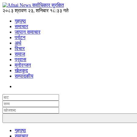
२०८३ श्रावण २३, शनिबार १८:३३ गते
गृहपृष्ठ
समाचार
जापान समाचार
पर्यटन
अर्थ
विचार
समाज
प्रवास
मनोरन्जन
खेलकुद
सम्पादकीय
गृहपृष्ठ
समाचार