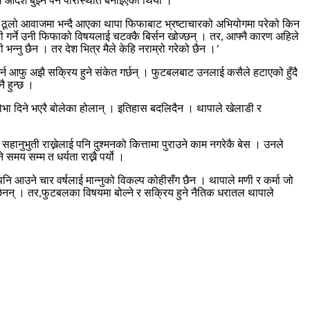
 आदेश बुझ्न पर्ने परिस्थिति बनाइएको थियो ।
ो ठूलो आवाजमा भन्दै आएका थापा फिफाबाट भ्रष्टाचारको अभियोगमा परेको किन
बी गर्ने उनी फिफाको विषयलाई चटक्कै बिर्सन खोज्छन् । तर, आफ्नै कारण अहिले
भन्नु छैन । तर देश भित्र मैले केहि नराम्रो गरेको छैन ।’
 गर्न आफु अझै सक्रिय हुने संकेत गर्छन् । फुटबलबाट उनलाई कसैले हटाएको हुँदै
ै हुन्छ ।
ि शोभा दिने भएरै बोलेका होलान् । इतिहास बदलिदैन । थापाले खेलाडी र
हानुभुती राख्नेलाई पनि दुश्मनको कित्तामा पुराउने काम नगरेकै बेस । उनले
 समय सम्म त धर्यता राख्नै पर्यो ।
एपनि आउने चार वर्षलाई मान्नुको विकल्प कोहीसँग छैन । थापाले मणी र कर्मा जो
छैनन् । तर,फुटबलका विषयमा बोल्ने र सक्रिय हुने नैतिक धरातल थापाले