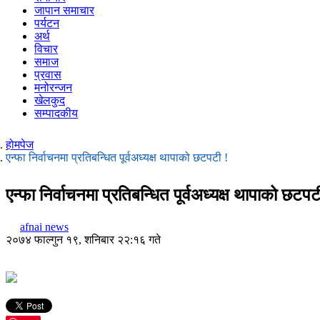
जापान समाचार
पर्यटन
अर्थ
विचार
समाज
प्रवास
मनोरन्जन
खेलकुद
सम्पादकीय
होमपेज
एन्फा निर्वाचनमा प्रतिबन्धित पूर्वअध्यक्ष थापाको छटपटी !
एन्फा निर्वाचनमा प्रतिबन्धित पूर्वअध्यक्ष थापाको छटपट
afnai news
२०७४ फाल्गुन १९, शनिबार २२:१६ गते