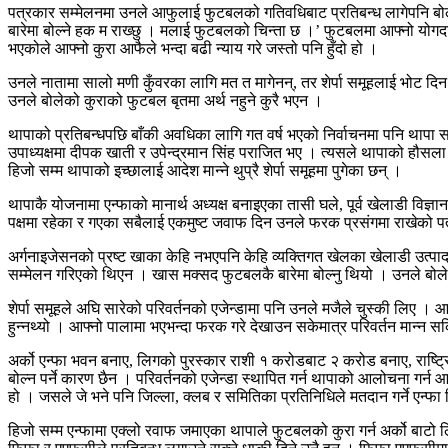
पत्रकार सम्मेलनमा उनले आफुलाई फुटबलको गतिवधिबाट प्रतिबन्ध लागेपनि बोल्न
बारेमा बोल्ने हक म राख्छु । मलाई फुटबलको चिन्ता छ ।’ फुटबलमा आफ्नो योगदा
भएकोले आफ्नो कुरा आफैले भन्दा बढी न्याय गरे जस्तो पनि हुँदो हो ।
उनले नातामा सालो मणी कुँवरका लागि मत त मागेनन्, तर शेर्पा समूहलाई भोट दिन हु
उनले बोलेको कुराको फुटबल बृतमा अर्थ नहुने कुरै भएन ।
थापाको प्रतिबन्धपछि बाँकी अवधिका लागि गत वर्ष भएको निर्वाचनमा पनि थापा सबै
उपाध्यक्षमा दीपक खाती र उपेन्द्रमान सिंह पराजित भए । त्यसले थापाको हौस
हिजो सम्म थापाको इच्छालाई आदेश मान्ने थुप्रै शेर्पा समूहमा पुगेका छन् ।
थापाकै योजनामा एन्फाको मानार्थ अध्यक्ष बनाइएका तासी घले, पूर्व खेलाडी विज्ञान
पक्षमा रहेका र गएका सबैलाई एकमुष्ट जवाफ दिन उनले फरक प्रसंगमा राखेको प
अर्गनाइजेसनको प्रष्ट खाका केहि नभएपनि केहि व्यक्तिगत खेलका खेलाडी उत्पादन 
सम्मेलन गरिएको थिएन । खास मक्सद फुटबलकै बारेमा बोल्नु थियो । उनले बोले
शेर्पा समूहले अघि सारेको परिवर्तनको एजेन्डामा पनि उनले मजैले चुस्की लिए । आफ
हुन्नथ्यो । आफ्नो पालामा भएभन्दा फरक गरे देखाउन सकेमात्र परिवर्तन मान्न
अर्को एन्फा भवन बनाए, लिगको पुरस्कार राशी १ करोडबाट २ करोड बनाए, राष्ट्र
बोल्न पर्ने कारण छैन । परिवर्तनको एजेन्डा स्थापित गर्न थापाको आलोचना गर्न आ
हो । जसले जे भने पनि जिल्ला, क्लब र समितिका प्रतिनिधिले मतदान गर्ने एन्फा निर
हिजो सम्म एन्फामा एक्लो रवाफ जमाएका थापाले फुटबलको कुरा गर्न अर्को बाटो ल