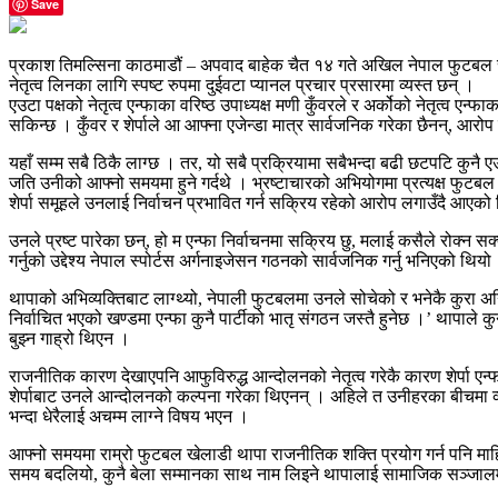
Save
प्रकाश तिमल्सिना काठमाडौं – अपवाद बाहेक चैत १४ गते अखिल नेपाल फुटबल संघ (एन
नेतृत्व लिनका लागि स्पष्ट रुपमा दुईवटा प्यानल प्रचार प्रसारमा व्यस्त छन् ।
एउटा पक्षको नेतृत्व एन्फाका वरिष्ठ उपाध्यक्ष मणी कुँवरले र अर्कोको नेतृत्व एन्फ
सकिन्छ । कुँवर र शेर्पाले आ आफ्ना एजेन्डा मात्र सार्वजनिक गरेका छैनन्, आरो
यहाँ सम्म सबै ठिकै लाग्छ । तर, यो सबै प्रक्रियामा सबैभन्दा बढी छटपटि कुनै एउ
जति उनीको आफ्नो समयमा हुने गर्दथे । भ्रष्टाचारको अभियोगमा प्रत्यक्ष फुटब
शेर्पा समूहले उनलाई निर्वाचन प्रभावित गर्न सक्रिय रहेको आरोप लगाउँदै आएको
उनले प्रष्ट पारेका छन्, हो म एन्फा निर्वाचनमा सक्रिय छु, मलाई कसैले रोक्न सक
गर्नुको उद्देश्य नेपाल स्पोर्टस अर्गनाइजेसन गठनको सार्वजनिक गर्नु भनिएको थिय
थापाको अभिव्यक्तिबाट लाग्थ्यो, नेपाली फुटबलमा उनले सोचेको र भनेकै कुरा अन्ति
निर्वाचित भएको खण्डमा एन्फा कुनै पार्टीको भातृ संगठन जस्तै हुनेछ ।’ थापाले 
बुझ्न गाह्रो थिएन ।
राजनीतिक कारण देखाएपनि आफुविरुद्ध आन्दोलनको नेतृत्व गरेकै कारण शेर्पा एन्फा
शेर्पाबाट उनले आन्दोलनको कल्पना गरेका थिएनन् । अहिले त उनीहरका बीचमा व्
भन्दा धेरैलाई अचम्म लाग्ने विषय भएन ।
आफ्नो समयमा राम्रो फुटबल खेलाडी थापा राजनीतिक शक्ति प्रयोग गर्न पनि माहिर
समय बदलियो, कुनै बेला सम्मानका साथ नाम लिइने थापालाई सामाजिक सञ्जालमा अ