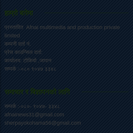
हाम्रो बारेमा
प्रस्तावित Afnai multimedia and production private
limited
कम्पनी दर्ता नं.
प्रेस काउन्सिल दर्ता:
कार्यालय: टोकियो ,जापान
सम्पर्क :-०८० ९०४७ ३३४८
समाचार र बिज्ञापनको लागि
सम्पर्क :-०८०- ९०४७- ३३४८
afnainews31@gmail.com
sherpayokohama56@gmail.com