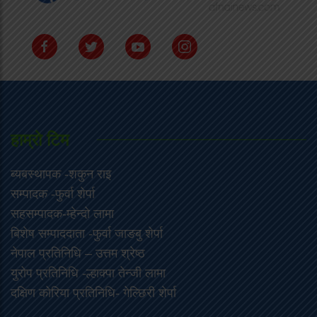
हाम्राे टिम
ब्यबस्थापक -शकुन राइ
सम्पादक -फुर्वा शेर्पा
सहसम्पादक-म्हेन्दो लामा
‍बिशेष सम्पाददाता -फुर्वा जा‌ङबु शेर्पा
नेपाल प्रतिनिधि – उत्तम श्रेष्ठ
युरोप प्रतिनिधि -ल्हाक्पा तेन्जी लामा
दक्षिण कोरिया प्रतिनिधि- गेल्छिरी शेर्पा