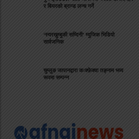
र बियरको ब्रान्ड लन्च गर्ने
‘स्यरखुम्बुकी सम्दिनी’ म्युजिक भिडियो
सार्वजनिक
चुम्लुङ जापानद्वारा कःक्फ़ेक्वा तङ्नाम भव्य
रूपमा सम्पन्न