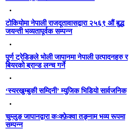
टोकियोमा नेपाली राजदूतावासद्वारा २५६९ औं बुद्ध
जयन्ती भव्यतापूर्वक सम्पन्न
पुर्ण ट्रेडिङले भोली जापानमा नेपाली उत्पादनहरु र
बियरको ब्रान्ड लन्च गर्ने
‘स्यरखुम्बुकी सम्दिनी’ म्युजिक भिडियो सार्वजनिक
चुम्लुङ जापानद्वारा कःक्फ़ेक्वा तङ्नाम भव्य रूपमा
सम्पन्न