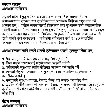
नवराज दाहाल
अध्यक्षका उम्मेदवार
२६ बर्ष देखि विशुद्ध पर्यटन व्यवसायमा सम्लग्न रहेका दाहाल नेपाल
इन्भाइरोमेण्टल ट्रेक्स एण्ड एक्पीडिसनका प्रर्वधक निर्देशक भएर काम गर्दै
आएका छन् । पर्यटन व्यवसायलाई विकासमा टेवा पु¥याउने उनी गणतान्त्रीक
स्टोनीयाका लागि नेपालका वाणिज्य दुत समेत हुन् । २०६२ मा सदस्य र २०६५
को कार्यकालमा महासचिवको जिम्मेवारी सम्हालेकाले यस बर्ष अध्यक्षका लागि
दावी गरेको उनी बताउछन् । धादिङमा जन्मिएका उनी २०४७ सालदेखि
पदयात्रा पर्यटन व्यवसायमा निरन्तर लागि परेका छन् ।
अध्यक्ष बन्नका लागि उनले आफ्नो एजेण्डाहरु यसरी प्रस्तुत गरेका छन्
१. गैह्रकानुनी ट्रेकिङ व्यवसायलाई नियन्त्रण गर्ने
२. बिना गाइड पर्यटकलाई पदयात्रामा अनुमती नदिने ।
३. पर्यटकको सुरक्षाका लागि नीतिगत व्यवस्था गर्न लागि पर्ने ।
४. टानको नेतृत्वमा ट्रावल मार्ट शुरु गरी विश्वभर पर्यटन व्यवसायलाई
बजारीकरण गर्ने ।
५. मजदुरको सुरक्षा (ज्याला, रेस्क्यू, बिमा) को व्यवस्थामा जोड दिने ।
६. अध्यन टोलीनै गठन गरी टिम्सको विवादलाई अन्त्य गरी टिम्सको उदेश्यनुसार
प्रयोजन गरी पर्यटन बोर्डसँग समन्वय गरी नयाँ गन्तव्यको खोजी र नविकरणमा
जोड दिने ।
मोहन लम्साल
अध्यक्षका उम्मेदवार