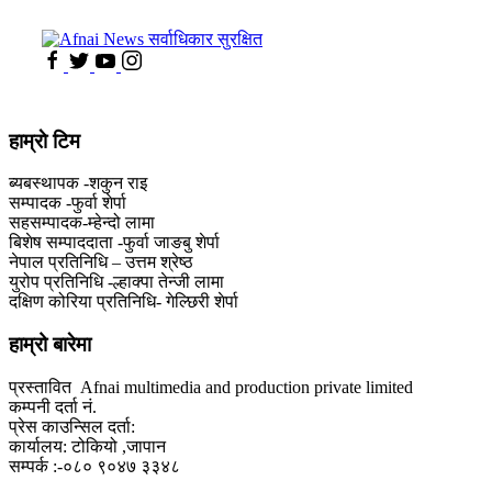
हाम्राे टिम
ब्यबस्थापक -शकुन राइ
सम्पादक -फुर्वा शेर्पा
सहसम्पादक-म्हेन्दो लामा
‍बिशेष सम्पाददाता -फुर्वा जा‌ङबु शेर्पा
नेपाल प्रतिनिधि – उत्तम श्रेष्ठ
युरोप प्रतिनिधि -ल्हाक्पा तेन्जी लामा
दक्षिण कोरिया प्रतिनिधि- गेल्छिरी शेर्पा
हाम्रो बारेमा
प्रस्तावित Afnai multimedia and production private limited
कम्पनी दर्ता नं.
प्रेस काउन्सिल दर्ता:
कार्यालय: टोकियो ,जापान
सम्पर्क :-०८० ९०४७ ३३४८