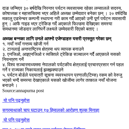
दाङ जन्मिएर ३० बर्षदेखि निरन्तर पर्यटन व्यवसायमा रहेका लम्सालले सदस्य,
कोषाध्यक्ष र महासचिवमा भएर अहिले अध्यक्ष उम्मेदवार बनेका छन् । २० वर्षदेखि
मकालु एडभेन्चर कम्पनी स्थापना गरी काम गर्दै आएको उनी पूर्ण पर्यटन व्यवसायी
हुन् । आफै गाइड भएर ट्रेकिङ गर्दे अएकाले फिल्डमा देखिएका समस्या
समधानमा जोडदार लागिपर्ने लक्ष्यले उम्मेदवारी दिएको बताए ।
अध्यक्ष बन्नका लागि उनले आफ्नो एजेण्डाहरु यसरी प्रस्तुत गरेका छन्
१. नयाँ नयाँ गन्तव्य खोजी गर्न
२. टानलाई अन्तराष्ट्रिय क्षेत्रमा थप व्यापक बनाउने
३. एनजिओ, आइएनजिओ र व्यक्तिले ट्रेकिङ सञ्चालन गर्दै आएकाले यसको
नियन्त्रण गर्ने
४. विश्व सञ्चारमाध्यममा नेपालको पर्यटकीय क्षेत्रलाई प्रचारप्रसार गर्न पहल
गर्ने र राज्यका निकायलाई झक्झक्याउने
५. पर्यटन बोर्डले पदयात्री सूचना व्यवस्थापन प्रणाली(टिम्स) रकम को वेरुजु
भएको भन्दै समस्या देखाएकाले यसको खोजीमा लागेर तत्काल नयाँ योजना
बनाउने ।
Source:annapurna post
यो पनि पढ्नुहोस
सगरमाथाको चाप घटाउन ९७ हिमालको आरोहण शुल्क मिनाहा
यो पनि पढ्नुहोस