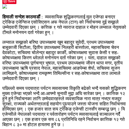
Save
हिमाली सन्देश काठमाडौं
: व्यवसायिक शुद्धिकरणलाई मुल एजेण्डा बनाएर
ट्रेकिङ एजेन्सिज एसोसिएसन अफ नेपाल (टान) को निर्वाचनमा दुई समूहले
उम्मेदवारी दिएका छन् । कत्तिक ९ गते नवराज दाहाल र मोहन लम्साल नेतृत्वको
टीमले मनोनयन दर्ता गरेका हुन् ।
लम्साल समूहको बरिष्ठ उपाध्यक्षमा खुम बहादुर सुवेदी, प्रथम उपाध्यक्षमा
बाबुकाजी सिटौला, द्वितीय उपाध्यक्षमा निलहरी बास्तोला, महासचिवमा चेवन
देवकोटा, सचिवमा चोलेन्द्र बहादुर कार्की, कोषाध्यक्षमा सुवास केसी र सह-
कोषाध्यक्षमा किरण धरेलले मनोनयन दर्ता गरेका छन् । यता, दाहाल समूहको
वरिष्ठ उपाध्यक्षमा पूर्णचन्द्र भुषाल, प्रथम उपाध्यक्षमा जीवन थापा मगर, दृतीय
उपाध्यक्षमा ऋषि प्रसाद नेपाल, महासचिवमा आङपेम्बा शेर्पा, सचिवमा सुजन
लामिछाने, कोषाध्यक्षमा रामकृष्ण तिमिल्सीना र सह-कोषाध्यक्षमा तारा लामाले
उम्मेदवारी दिएका छन् ।
पछिल्लो समय पदयात्रा पर्यटन व्यवसायमा विकृति बढेको भन्दै यसको शुद्धिकरण
मुख्य एजेन्डा भएको भन्दै आ-आफ्नो चुनावी मुद्वा अघि सारेका छन् । कात्तिक १२
हुने हुने निर्वाचनका लागि उम्मेदवारहरुले व्यवसायिक नारा मात्र नभएर मजदुर
सुरक्षा, राज्यको अर्थतन्त्रलाई सहयोग पु¥याउने जस्ता योजना सहित निर्वाचनमा
होमिएका छन् । एक हजार सात सय ट्रेकिङ एजेन्सी टानसँग सम्बन्द्ध छन् । यि
एजेन्सीले नेपालको पदयात्र र पर्वतारोहण पर्यटन व्यवसायलाई सञ्चालन गर्दै
आएका छन् । एक हजार एक सय ८६ प्रतिनिधि रहने निर्वाचन कात्तिक १२ गते
बिहान ८ ३० मा होटल हायतमा हुने छ ।