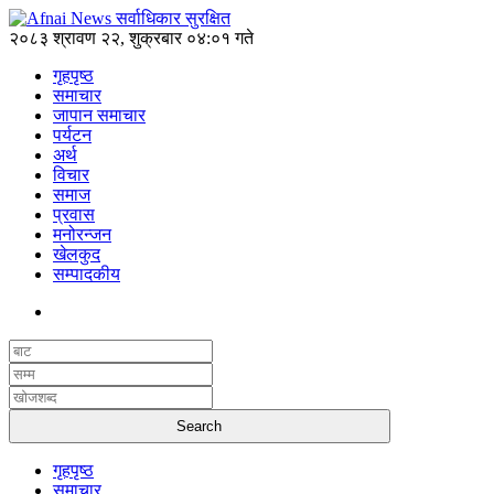
२०८३ श्रावण २२, शुक्रबार ०४:०१ गते
गृहपृष्ठ
समाचार
जापान समाचार
पर्यटन
अर्थ
विचार
समाज
प्रवास
मनोरन्जन
खेलकुद
सम्पादकीय
गृहपृष्ठ
समाचार