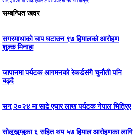
सन् २०२४ मा साढे एघार लाख पर्यटक नेपाल भित्रिए
सम्बन्धित खवर
सगरमाथाको चाप घटाउन ९७ हिमालको आरोहण
शुल्क मिनाहा
जापानमा पर्यटक आगमनको रेकर्डसंगै चुनौती पनि
बढ्दै
सन् २०२४ मा साढे एघार लाख पर्यटक नेपाल भित्रिए
सोलुखुम्बुका ६ सहित थप ५७ हिमाल आरोहणका लागि