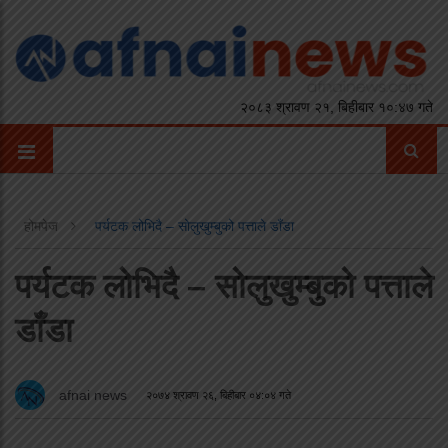
२०८३ श्रावण २१, बिहीबार १०:४७ गते
होमपेज
पर्यटक लोभिदै – सोलुखुम्बुको पत्ताले डाँडा
पर्यटक लोभिदै – सोलुखुम्बुको पत्ताले
डाँडा
afnai news
२०७४ श्रावण २६, बिहीबार ०४:०४ गते