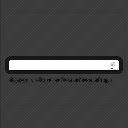
सोलुखुम्बुका ६ सहित थप ५७ हिमाल आरोहणका लागि खुला