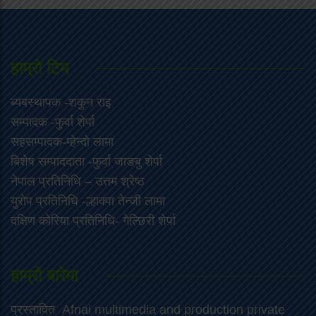
हाम्राे टिम
ब्यबस्थापक -शकुन राइ
सम्पादक -फुर्वा शेर्पा
सहसम्पादक-म्हेन्दो लामा
‍बिशेष सम्पाददाता -फुर्वा जा‌ङबु शेर्पा
नेपाल प्रतिनिधि – उत्तम श्रेष्ठ
युरोप प्रतिनिधि -ल्हाक्पा तेन्जी लामा
दक्षिण कोरिया प्रतिनिधि- गेल्छिरी शेर्पा
हाम्रो बारेमा
प्रस्तावित Afnai multimedia and production private