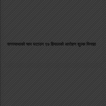
सगरमाथाको चाप घटाउन ९७ हिमालको आरोहण शुल्क मिनाहा