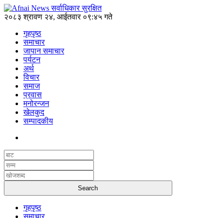
२०८३ श्रावण २४, आईतवार ०९:४५ गते
गृहपृष्ठ
समाचार
जापान समाचार
पर्यटन
अर्थ
विचार
समाज
प्रवास
मनोरन्जन
खेलकुद
सम्पादकीय
गृहपृष्ठ
समाचार