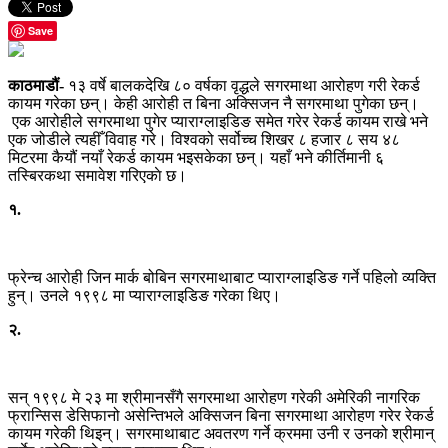
Save
काठमाडौं-
१३ वर्षे बालकदेखि ८० वर्षका वृद्धले सगरमाथा आरोहण गरी रेकर्ड
कायम गरेका छन्। केही आरोही त बिना अक्सिजन नै सगरमाथा पुगेका छन्।
एक आरोहीले सगरमाथा पुगेर प्याराग्लाइडिङ समेत गरेर रेकर्ड कायम राखे भने
एक जोडीले त्यहीँ विवाह गरे। विश्वको सर्वोच्च शिखर ८ हजार ८ सय ४८
मिटरमा कैयौं नयाँ रेकर्ड कायम भइसकेका छन्। यहाँ भने कीर्तिमानी ६
तस्बिरकथा समावेश गरिएकाे छ।
१.
फ्रेन्च आरोही जिन मार्क बोबिन सगरमाथाबाट प्याराग्लाइडिङ गर्ने पहिलो व्यक्ति
हुन्। उनले १९९८ मा प्याराग्लाइडिङ गरेका थिए।
२.
सन् १९९८ मे २३ मा श्रीमानसँगै सगरमाथा आरोहण गरेकी अमेरिकी नागरिक
फ्रान्सिस डेसिफानो असेन्तिभले अक्सिजन बिना सगरमाथा आरोहण गरेर रेकर्ड
कायम गरेकी थिइन्। सगरमाथाबाट अवतरण गर्ने क्रममा उनी र उनको श्रीमान्