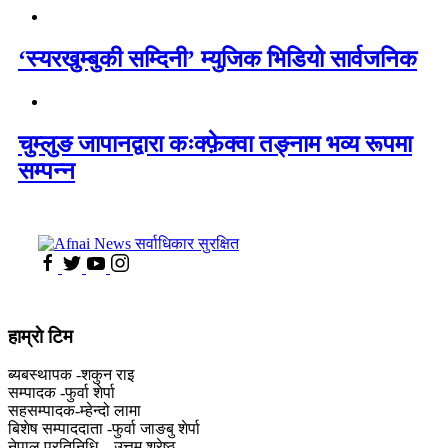
‘स्यरखुम्बुकी सम्दिनी’ म्युजिक भिडियो सार्वजनिक
चुम्लुङ जापानद्वारा कःक्फ़ेक्वा तङ्नाम भव्य रूपमा
सम्पन्न
हाम्राे टिम
ब्यबस्थापक -शकुन राइ
सम्पादक -फुर्वा शेर्पा
सहसम्पादक-म्हेन्दो लामा
‍बिशेष सम्पाददाता -फुर्वा जा‌ङबु शेर्पा
नेपाल प्रतिनिधि – उत्तम श्रेष्ठ