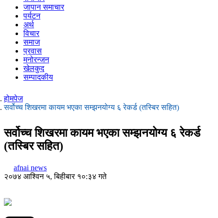
जापान समाचार
पर्यटन
अर्थ
विचार
समाज
प्रवास
मनोरन्जन
खेलकुद
सम्पादकीय
होमपेज
सर्वोच्च शिखरमा कायम भएका सम्झनयोग्य ६ रेकर्ड (तस्बिर सहित)
सर्वोच्च शिखरमा कायम भएका सम्झनयोग्य ६ रेकर्ड
(तस्बिर सहित)
afnai news
२०७४ आश्विन ५, बिहीबार १०:३४ गते