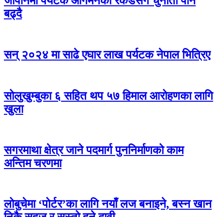
जापानमा पर्यटक आगमनको रेकर्डसंगै चुनौती पनि
बढ्दै
सन् २०२४ मा साढे एघार लाख पर्यटक नेपाल भित्रिए
सोलुखुम्बुका ६ सहित थप ५७ हिमाल आरोहणका लागि
खुला
सगरमाथा क्षेत्र जाने पदमार्ग पुननिर्माणको काम
अन्तिम चरणमा
लोबुचेमा ‘पोर्टर’का लागि नयाँ लज बनाइने, बस्न खान