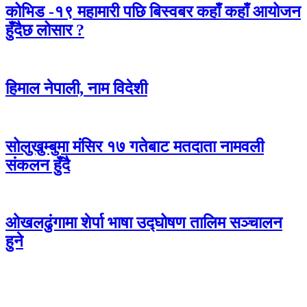
कोभिड -१९ महामारी पछि बिस्वबर कहाँ कहाँ आयोजन
हुँदैछ लोसार ?
हिमाल नेपाली, नाम विदेशी
सोलुखुम्बुमा मंसिर १७ गतेबाट मतदाता नामवली
संकलन हुँदै
ओखलढुंगामा शेर्पा भाषा उद्घोषण तालिम सञ्चालन
हुने