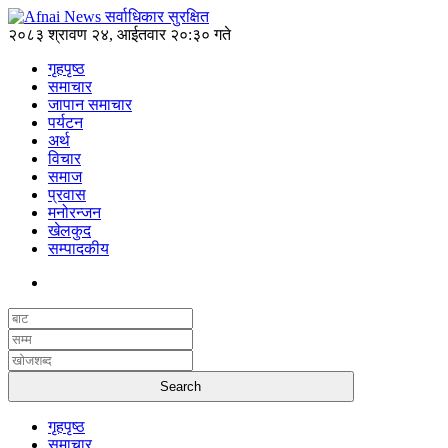
२०८३ श्रावण २४, आईतवार २०:३० गते
गृहपृष्ठ
समाचार
जापान समाचार
पर्यटन
अर्थ
विचार
समाज
प्रवास
मनोरन्जन
खेलकुद
सम्पादकीय
गृहपृष्ठ
समाचार