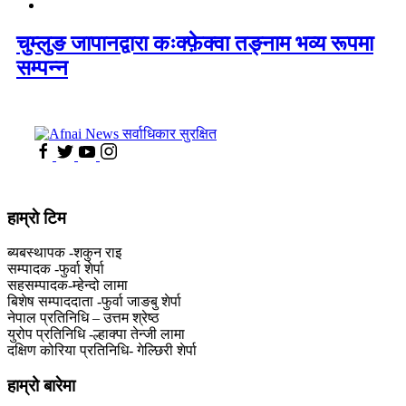
चुम्लुङ जापानद्वारा कःक्फ़ेक्वा तङ्नाम भव्य रूपमा
सम्पन्न
हाम्राे टिम
ब्यबस्थापक -शकुन राइ
सम्पादक -फुर्वा शेर्पा
सहसम्पादक-म्हेन्दो लामा
‍बिशेष सम्पाददाता -फुर्वा जा‌ङबु शेर्पा
नेपाल प्रतिनिधि – उत्तम श्रेष्ठ
युरोप प्रतिनिधि -ल्हाक्पा तेन्जी लामा
दक्षिण कोरिया प्रतिनिधि- गेल्छिरी शेर्पा
हाम्रो बारेमा