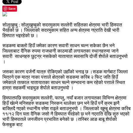
Save
सोलुखुम्बु : सोलुखुम्बुको सदरमुकाम सल्लेरी सहितका क्षेत्रमा भारी हिमपात
भैरहेको छ । जिल्लाको सदरमुकाम सहित अन्य क्षेत्रमा गएराति देखी भारी
हिमपात भइरहेको छ ।
सडकमा बाक्लो हिउँ जमेका कारण सवारी साधन चल्न सकेका छैन भने
जिल्लाबाट दैनिक रुपमा राजधानी काठमाडौ लगायतका स्थानहरुमा जाने
सवारी साधनहरु छुट्न्र नसकेको यातायात ब्यवसायि दोर्जी शेर्पाले बताउनुभयो
।
जसका कारण दर्जनौं यात्रु रोकिएको उहाँको भनाइ छ ।सडक मार्गबाट जिल्ला
भित्रने एक मात्र नाका पत्ताले क्षेत्रको सडकमा करिब २ फिट जति हिउँ
जमेकाले तत्काल यातायातका साधन चल्ने सम्भावना कम रहेको पत्ताले स्थित
हाम्रा सहकर्मी भाइचुङ शेर्पाले बताउनुभयो ।
हिमपातपछि सदरमुकाम सल्लेरी, फाप्लु, नयाँ बजार लगायतका विभिन्न क्षेत्रमा
हिउँ खेल्ने मनिसहरु सडकमा निस्कन थालेका छन भने हिउँ पर्ने क्रम झनै
बाक्लिदै गएको स्थानीय रमेश राइले बताउनुभयो । जिल्लाको खुम्बु क्षेत्रमा करिब
११/१२ दिन यता दैनिक जसो नै हिमपात भैरहेको छ भने गएराति देखि सुरु भएको
भारी हिमपातले जनजीवन प्रभावित बनेको छ ।तस्बिर आङ बाबू शेर्पाको
फेसबुक बाट