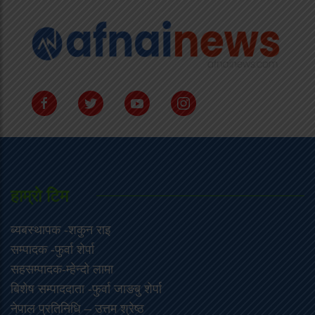
हाम्राे टिम
ब्यबस्थापक -शकुन राइ
सम्पादक -फुर्वा शेर्पा
सहसम्पादक-म्हेन्दो लामा
‍बिशेष सम्पाददाता -फुर्वा जा‌ङबु शेर्पा
नेपाल प्रतिनिधि – उत्तम श्रेष्ठ