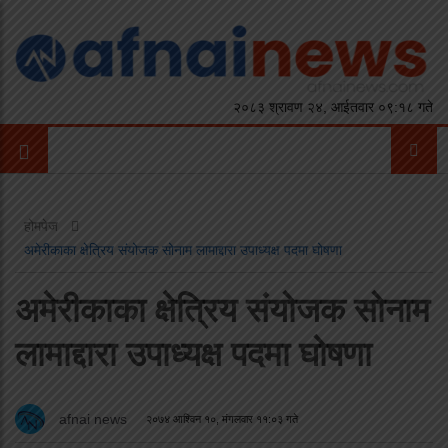
२०८३ श्रावण २४, आईतवार ०९:१८ गते
होमपेज
अमेरीकाका क्षेत्रिय संयोजक सोनाम लामाद्दारा उपाध्यक्ष पदमा घोषणा
अमेरीकाका क्षेत्रिय संयोजक सोनाम
लामाद्दारा उपाध्यक्ष पदमा घोषणा
afnai news
२०७४ आश्विन १०, मंगलवार ११:०३ गते