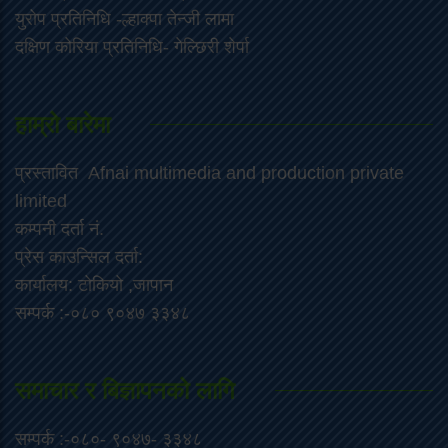
युरोप प्रतिनिधि -ल्हाक्पा तेन्जी लामा
दक्षिण कोरिया प्रतिनिधि- गेल्छिरी शेर्पा
हाम्रो बारेमा
प्रस्तावित Afnai multimedia and production private
limited
कम्पनी दर्ता नं.
प्रेस काउन्सिल दर्ता:
कार्यालय: टोकियो ,जापान
सम्पर्क :-०८० ९०४७ ३३४८
समाचार र बिज्ञापनको लागि
सम्पर्क :-०८०- ९०४७- ३३४८