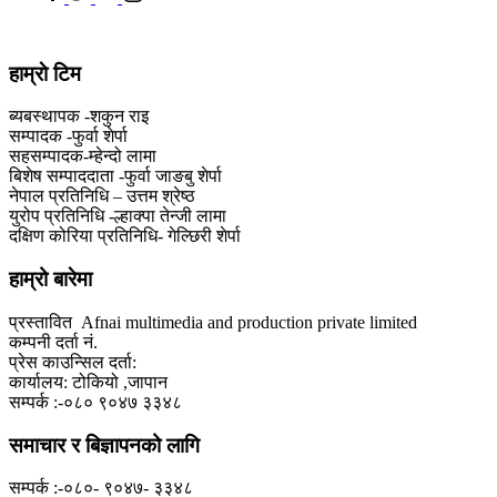
हाम्राे टिम
ब्यबस्थापक -शकुन राइ
सम्पादक -फुर्वा शेर्पा
सहसम्पादक-म्हेन्दो लामा
‍बिशेष सम्पाददाता -फुर्वा जा‌ङबु शेर्पा
नेपाल प्रतिनिधि – उत्तम श्रेष्ठ
युरोप प्रतिनिधि -ल्हाक्पा तेन्जी लामा
दक्षिण कोरिया प्रतिनिधि- गेल्छिरी शेर्पा
हाम्रो बारेमा
प्रस्तावित Afnai multimedia and production private limited
कम्पनी दर्ता नं.
प्रेस काउन्सिल दर्ता:
कार्यालय: टोकियो ,जापान
सम्पर्क :-०८० ९०४७ ३३४८
समाचार र बिज्ञापनको लागि
सम्पर्क :-०८०- ९०४७- ३३४८