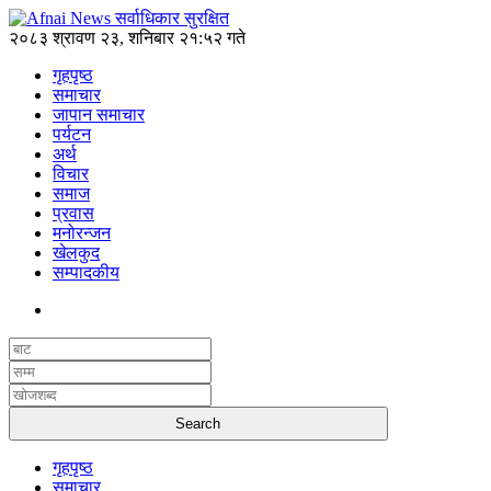
२०८३ श्रावण २३, शनिबार २१:५२ गते
गृहपृष्ठ
समाचार
जापान समाचार
पर्यटन
अर्थ
विचार
समाज
प्रवास
मनोरन्जन
खेलकुद
सम्पादकीय
गृहपृष्ठ
समाचार