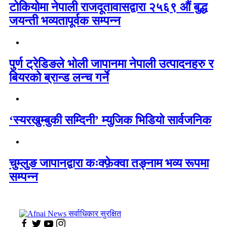
टोकियोमा नेपाली राजदूतावासद्वारा २५६९ औं बुद्ध
जयन्ती भव्यतापूर्वक सम्पन्न
पुर्ण ट्रेडिङले भोली जापानमा नेपाली उत्पादनहरु र
बियरको ब्रान्ड लन्च गर्ने
‘स्यरखुम्बुकी सम्दिनी’ म्युजिक भिडियो सार्वजनिक
चुम्लुङ जापानद्वारा कःक्फ़ेक्वा तङ्नाम भव्य रूपमा
सम्पन्न