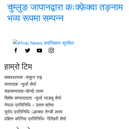
चुम्लुङ जापानद्वारा कःक्फ़ेक्वा तङ्नाम
भव्य रूपमा सम्पन्न
हाम्राे टिम
ब्यबस्थापक -शकुन राइ
सम्पादक -फुर्वा शेर्पा
सहसम्पादक-म्हेन्दो लामा
‍बिशेष सम्पाददाता -फुर्वा जा‌ङबु शेर्पा
नेपाल प्रतिनिधि – उत्तम श्रेष्ठ
युरोप प्रतिनिधि -ल्हाक्पा तेन्जी लामा
दक्षिण कोरिया प्रतिनिधि- गेल्छिरी शेर्पा