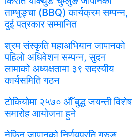
किरात याक्थुङ चुम्लुङ जापानको
ताम्भुङ्चा (BBQ) कार्यक्रम सम्पन्न,
दुई पत्रकार सम्मानित
श्रम संस्कृति महाअभियान जापानको
पहिलो अधिवेशन सम्पन्न, सुदन
लामाको अध्यक्षतामा ३९ सदस्यीय
कार्यसमिति गठन
टोकियोमा २५७० औँ बुद्ध जयन्ती विशेष
समारोह आयोजना हुने
नेफिन जापानको निर्णयप्रति गुरुङ