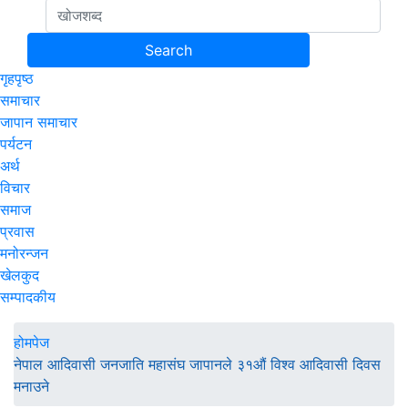
गृहपृष्ठ
समाचार
जापान समाचार
पर्यटन
अर्थ
विचार
समाज
प्रवास
मनोरन्जन
खेलकुद
सम्पादकीय
होमपेज
नेपाल आदिवासी जनजाति महासंघ जापानले ३१औं विश्व आदिवासी दिवस
मनाउने