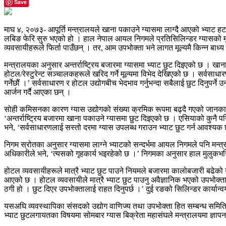
Save
माघ ४, २०७३- आपूर्ति मन्त्रालयले खाना पकाउने ग्यासमा लाग्दै आएको भ्याट हटाउ
लबिङ फेरि सुरु भएको हो । हाल नेपाल आयल निगमले प्रतिसिलिन्डर ग्यासको मूल
व्यवसायीहरूले फिर्ता पाउँछन् । तर, आम उपभोक्ता भने लागत मूल्यमै किन्न बाध्य
मन्त्रालयका अनुसार अन्तर्राष्ट्रिय बजारमा ग्यासमा भ्याट छुट दिइएको छ । खान
होटल/रेस्टुरेन्ट सञ्चालकहरूले खरिद गर्ने मूल्यमा विभेद देखिएको छ । सर्वसाधारण
गर्नेछौं ।’ सर्वसाधारण र होटल उद्योगबीच भेदभाव गर्नुभन्दा सबैलाई छुट दिनुपर्
आर्जन गर्दै आएका छन् ।
सोही कमिसनका कारण ग्यास उद्योगको संख्या क्रमिक रूपमा बढ्दै गएको जानकारहर
‘अन्तर्राष्ट्रिय बजारमा खाना पकाउने ग्यासमा छुट दिइएको छ । एसियाको कुनै पनि
भने, ‘सर्वसाधारणलाई सस्तो दरमा ग्यास उपलब्ध गराउन भ्याट छुट गर्न आवश्यक
निगम स्रोतका अनुसार ग्यासमा लाग्ने भ्याटको सन्दर्भमा आयल निगमले पनि मन्त
अधिकारीले भने, ‘त्यसको गृहकार्य भइरहेको छ ।’ निगमका अनुसार हाल मुलुकभर
होटल व्यवसायीहरूले मात्रै भ्याट छुट पाउने नियमले बजारमा कालोबजारी बढेको 
आएको छ । होटल व्यवसायीले मात्रै भ्याट छुट पाउनु अवैज्ञानिक भएको उपभोक्ता
ठगी हो । छुट दिएर उपभोक्तालाई राहत दिनुपर्छ ।’ दुई रङको सिलिन्डर कार्यान
यसअघि व्यवस्थापिका संसदको उद्योग वाणिज्य तथा उपभोक्ता हित सम्बन्ध समितिले उ
भ्याट छुटलगायतका विषयमा सोमबार ग्यास बिक्रेता महासंघले मन्त्रालयमा ज्ञाप