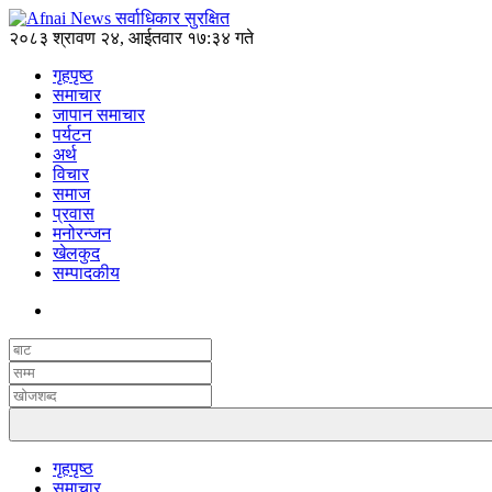
२०८३ श्रावण २४, आईतवार १७:३४ गते
गृहपृष्ठ
समाचार
जापान समाचार
पर्यटन
अर्थ
विचार
समाज
प्रवास
मनोरन्जन
खेलकुद
सम्पादकीय
गृहपृष्ठ
समाचार