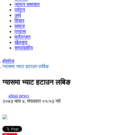
जापान समाचार
पर्यटन
अर्थ
विचार
समाज
प्रवास
मनोरन्जन
खेलकुद
सम्पादकीय
होमपेज
ग्यासमा भ्याट हटाउन लबिङ
ग्यासमा भ्याट हटाउन लबिङ
afnai news
२०७३ माघ ४, मंगलवार ०५:५३ गते