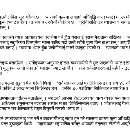
ने लबिङ सुरु गरेको छ । ग्यासको मूल्यमा लगाइने अभिवृद्धि कर (भ्याट) मा उपभोक्त
्य (भ्याटसहित) १३ सय २५ रुपैयाँ तोकेको छ । प्रतिसिलिन्डर ग्यासमा १ सय ४८ र
 छन् ।
ा पकाउने ग्यास अत्यावश्यक पदार्थमा पर्ने हुँदा यसलाई प्राथमिकतामा राखिन्छ ।
लाई सहुलियत दिनपुर्नेमा ग्यास खरिद गर्दा उल्टै महँगो मूल्य तिर्न बाध्य छन्,’ आप
ने उनले बताए । ग्यासमा भ्याट हुँदा उद्योगीलाई मात्रै फाइदा भएको छ । ग्यासको भ्य
ू बताउँछन् । उनीहरूका अनुसार होटल व्यवसायीले नै छुट पाएकाले भ्याट हटाउँदा
 मुलुकमा खाना पकाउने ग्यासमा भ्याट लाग्दैन । हाल सर्वसाधारणलाई महँगो र ठूला घ
 छ ।’
्रालयलमा सुझाव पेस गरेको थियो । ‘सर्वसाधारणलाई प्रतिसिलिन्डर १ सय ४८ रुपैय
ि करिब ७ लाख ग्यास सिलिन्डर छन् । करिब ४० प्रतिशत सिलिन्डर व्यापारिक र 
उपभोक्तावादीहरू बताउँछन् । भ्याटको लोभमा होटललगायत अन्य व्यवसायमा अनावश्य
 अधिकार अनुसन्धान मञ्चका अध्यक्ष माधव तिमिल्सिनाले बताए । ‘होटललाई पैसा फ
्वयनबाट उपभोक्तालाई राहत दिनुपर्ने उनको भनाइ छ ।
पभोक्तालाई भार पर्ने र व्यवसायीलाई राहत हुने गरे ग्यासमा कायम मूल्य अभिवृद्ध
न पत्र बुझाएको थियो । महासंघका महासचिव चन्द्र थापाको नेतृत्वमा टोलीले आपूर