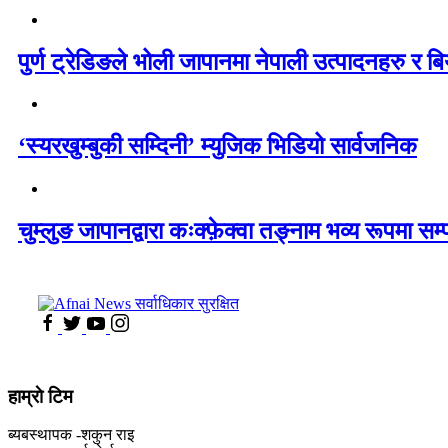
पुर्ण ट्रेडिङले भोली जापानमा नेपाली उत्पादनहरु र बिय
‘स्यरखुम्बुकी सम्दिनी’ म्युजिक भिडियो सार्वजनिक
चुम्लुङ जापानद्वारा कःक्फ़ेक्वा तङ्नाम भव्य रूपमा सम्
हाम्राे टिम
ब्यबस्थापक -शकुन राइ