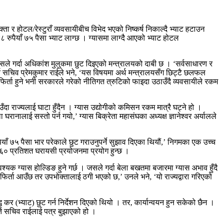
ा र होटल/रेस्टुराँ व्यवसायीबीच विभेद भएको निष्कर्ष निकाल्दै भ्याट हटाउन
ुपैयाँ ७५ पैसा भ्याट लाग्छ । ग्यासमा लाग्दै आएको भ्याट होटल
 जसले गर्दा अधिकांश मुलुकमा छुट दिइएको मन्त्रालयको दाबी छ । ‘सर्वसाधारण र
ूर्ति सचिव प्रेमकुमार राईले भने, ‘यस विषयमा अर्थ मन्त्रालयसँग छिट्टै छलफल
ाट फिर्ता हुने भनी सरकारले गरेको नीतिगत त्रुटिको फाइदा उठाउँदै व्यवसायीले रकम
 राज्यलाई घाटा हुँदैन । ग्यास उद्योगीको कमिसन रकम मात्रै घट्ने हो ।
रानालाई सस्तो पर्न गयो,’ ग्यास बिक्रेता महासंघका अध्यक्ष ज्ञानेश्वर अर्यालले
ाँ ७५ पैसा भार परेकाले छुट गराउनुपर्ने सुझाव दिएका थियौं,’ निगमका एक उच्च
६० प्रतिशत घरायसी प्रयोजनमा प्रयोग हुन्छ ।
क ग्यास होल्डिङ हुने गर्छ । जसले गर्दा बेला बखतमा बजारमा ग्यास अभाव हुँदै
िर्ता आउँछ तर उपभोक्तालाई ठगी भएको छ,’ उनले भने, ‘यो राज्यद्वारा गरिएको
ि कर (भ्याट) छुट गर्न निर्देशन दिएको थियो । तर, कार्यान्वयन हुन सकेको छैन ।
्ति सचिव राईलाई पत्र बुझाएको हो ।