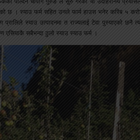
केका पोल्देन चोपांग गुरुङ ले सुरु गरेको यो उदाहरनिय प्रयासले
िकाएको छ । स्याउ फर्म सहित उनले फार्म हाउस भनेर करिब ५ क
प्रालिले स्याउ उत्पादनमा त राज्यलाई टेवा पुस्याएको छनै त्यो
िण एसियाकै सबैभन्दा ठुलो स्याउ स्याउ फर्म ।