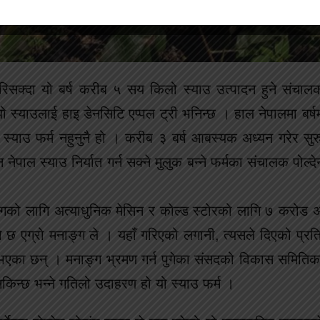
गरिसक्दा यो बर्ष करीब ५ सय किलो स्याउ उत्पादन हुने संच
ो स्याउलाई हाइ डेनसिटि एप्पल ट्री भनिन्छ । हाल नेपालमा बर्ष
याउ फर्म नहुनुनै हो । करीब ३ बर्ष आबस्यक अध्यन गरेर सुर
ेपाल स्याउ निर्यात गर्न सक्ने मुलुक बन्ने फर्मका संचालक पोल्दे
डिंगको लागि अत्याधुनिक मेसिन र कोल्ड स्टोरको लागि ७ करोड 
छ एग्रो मनाङ्ग ले । यहाँ गरिएको लगानी, त्यसले दिएको प्र
त भएका छन् । मनाङ्ग भ्रमण गर्न पुगेका संसदको विकास समिति
 सकिन्छ भन्ने गतिलो उदाहरण हो यो स्याउ फर्म ।