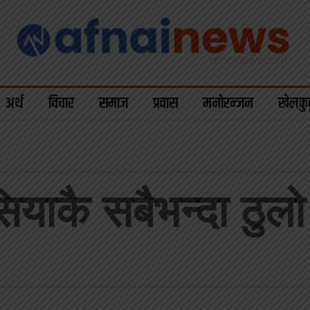
अर्थ
विचार
समाज
प्रवास
मनोरन्जन
खेलकु
ियाकै सबैभन्दा ठुलो 