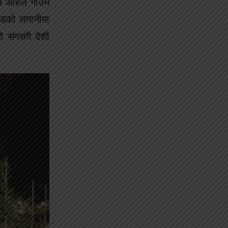
 अहिले गाउँमै
रोडको लगानीमा
 संगसंगै देशी