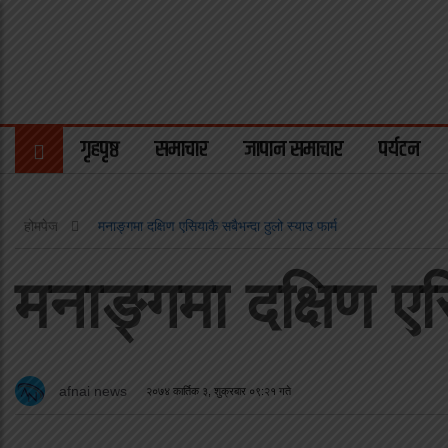
गृहपृष्ठ
समाचार
जापान समाचार
पर्यटन
होमपेज
मनाङ्गमा दक्षिण एसियाकै सबैभन्दा ठुलो स्याउ फार्म
मनाङ्गमा दक्षिण एस
afnai news
२०७४ कार्तिक ३, शुक्रबार ०९:२१ गते