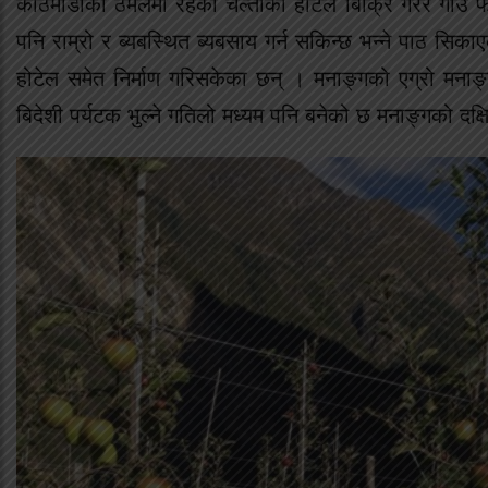
काठमाडौँको ठमेलमा रहेको चल्तीको होटल बिक्रि गरेर गाउँ फर्
पनि राम्रो र ब्यबस्थित ब्यबसाय गर्न सकिन्छ भन्ने पाठ स
होटेल समेत निर्माण गरिसकेका छन् । मनाङ्गको एग्रो मनाङ्ग 
बिदेशी पर्यटक भुल्ने गतिलो मध्यम पनि बनेको छ मनाङ्गको दक्ष