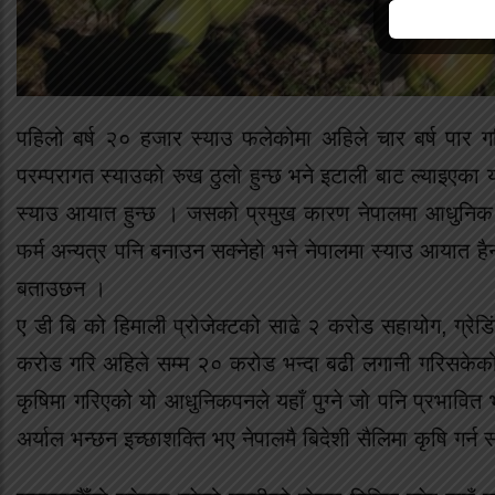
पहिलो बर्ष २० हजार स्याउ फलेकोमा अहिले चार बर्ष पार 
परम्परागत स्याउको रुख ठुलो हुन्छ भने इटाली बाट ल्याइएका य
स्याउ आयात हुन्छ । जसको प्रमुख कारण नेपालमा आधुनिक स्
फर्म अन्यत्र पनि बनाउन सक्नेहो भने नेपालमा स्याउ आयात हैन न
बताउछन ।
ए डी बि को हिमाली प्रोजेक्टको साढे २ करोड सहायोग, ग्रे
करोड गरि अहिले सम्म २० करोड भन्दा बढी लगानी गरिसकेको 
कृषिमा गरिएको यो आधुनिकपनले यहाँ पुग्ने जो पनि प्रभावि
अर्याल भन्छन इच्छाशक्ति भए नेपालमै बिदेशी सैलिमा कृषि गर्न