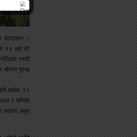
ालक बताउछन ।
मा १३ अर्ब को
ुगरिएको एस्तो
न चोपांग गुरुङ
अनि फर्ममा ११
तिफल र संचिकै
का सदस्य अमृत