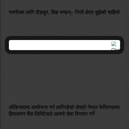
गभर्नरका लागि दौडधुप, विज्ञ भन्छन्– निजी क्षेत्र बुझेको चाहियो
ओकिनावामा आयोजना गर्न लागिरहेको दोस्रो नेपाल फेस्टिभलमा
हिमालयन बैंक लिमिटेडले आफ्नो सेवा विस्तार गर्ने