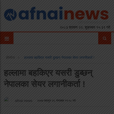
२०८३ श्रावण २२, शुक्रबार १५:३९ गते
होमपेज
हल्लामा बहकिएर यसरी डुब्छन् नेपालका सेयर लगानीकर्ता !
हल्लामा बहकिएर यसरी डुब्छन्
नेपालका सेयर लगानीकर्ता !
afnai news
२०७४ फाल्गुन २९, मंगलवार ११:५८ गते