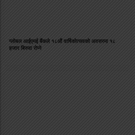
ग्लोबल आईएमई बैंकले १८औं वार्षिकोत्सवको अवसरमा १८
हजार बिरुवा राेप्ने