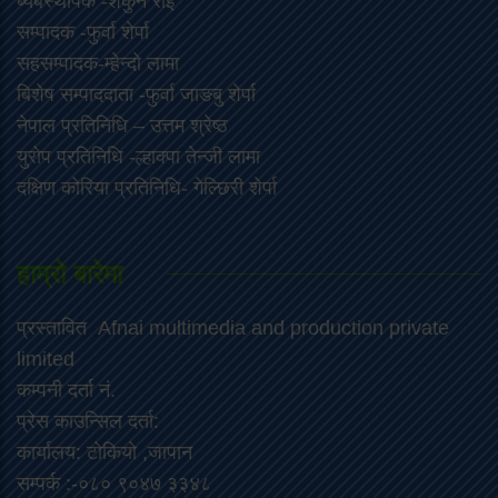
ब्यबस्थापक -शकुन राइ
सम्पादक -फुर्वा शेर्पा
सहसम्पादक-म्हेन्दो लामा
‍बिशेष सम्पाददाता -फुर्वा जा‌ङबु शेर्पा
नेपाल प्रतिनिधि – उत्तम श्रेष्ठ
युरोप प्रतिनिधि -ल्हाक्पा तेन्जी लामा
दक्षिण कोरिया प्रतिनिधि- गेल्छिरी शेर्पा
हाम्रो बारेमा
प्रस्तावित Afnai multimedia and production private
limited
कम्पनी दर्ता नं.
प्रेस काउन्सिल दर्ता:
कार्यालय: टोकियो ,जापान
सम्पर्क :-०८० ९०४७ ३३४८