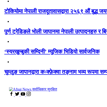
टोकियोमा नेपाली राजदूतावासद्वारा २५६९ औं बुद्ध जयन्
पुर्ण ट्रेडिङले भोली जापानमा नेपाली उत्पादनहरु र बिय
‘स्यरखुम्बुकी सम्दिनी’ म्युजिक भिडियो सार्वजनिक
चुम्लुङ जापानद्वारा कःक्फ़ेक्वा तङ्नाम भव्य रूपमा सम्