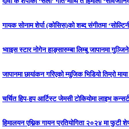
दावा के शेर्पाको ‘सेलो’ गीत’माथि त हिमाली ‘सार्वजान
गायक सोनाम शेर्पा (कोसिस)को शब्द संगीतमा ‘सोल्टिनी
भ्वाइस स्टार नोगेन हाङ्सारुम्बा लिम्बु जापानमा गुञ्जिने
जापानमा छायांकन गरिएको म्युजिक भिडियो तिम्रो माया
चर्चित हिप-हप आर्टिस्ट जेमसी टोकियोमा लाइभ कन्सर्ट ग
हिमालयन एथ्निक गायन प्रतियोगिता २०२४ मा फुटी शे