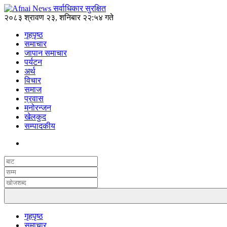
२०८३ श्रावण २३, शनिबार २२:५४ गते
गृहपृष्ठ
समाचार
जापान समाचार
पर्यटन
अर्थ
विचार
समाज
प्रवास
मनोरन्जन
खेलकुद
सम्पादकीय
गृहपृष्ठ
समाचार