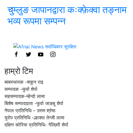
चुम्लुङ जापानद्वारा कःक्फ़ेक्वा तङ्नाम
भव्य रूपमा सम्पन्न
हाम्राे टिम
ब्यबस्थापक -शकुन राइ
सम्पादक -फुर्वा शेर्पा
सहसम्पादक-म्हेन्दो लामा
‍बिशेष सम्पाददाता -फुर्वा जा‌ङबु शेर्पा
नेपाल प्रतिनिधि – उत्तम श्रेष्ठ
युरोप प्रतिनिधि -ल्हाक्पा तेन्जी लामा
दक्षिण कोरिया प्रतिनिधि- गेल्छिरी शेर्पा