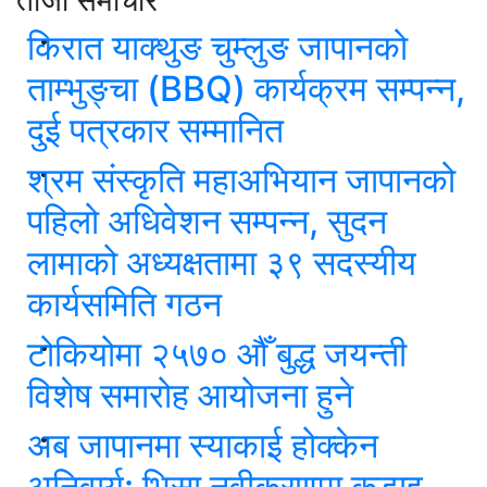
किरात याक्थुङ चुम्लुङ जापानको
ताम्भुङ्चा (BBQ) कार्यक्रम सम्पन्न,
दुई पत्रकार सम्मानित
श्रम संस्कृति महाअभियान जापानको
पहिलो अधिवेशन सम्पन्न, सुदन
लामाको अध्यक्षतामा ३९ सदस्यीय
कार्यसमिति गठन
टोकियोमा २५७० औँ बुद्ध जयन्ती
विशेष समारोह आयोजना हुने
अब जापानमा स्याकाई होक्केन
अनिवार्य: भिसा नवीकरणमा कडाइ,