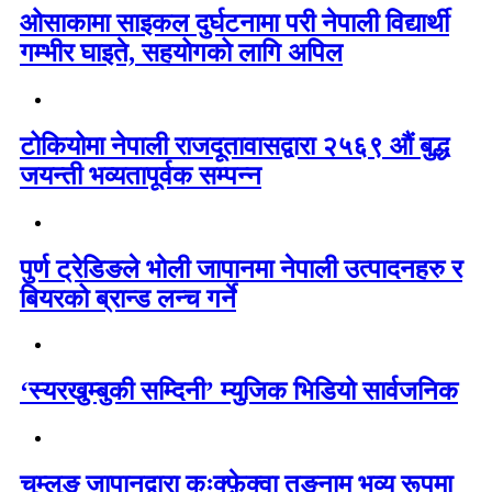
ओसाकामा साइकल दुर्घटनामा परी नेपाली विद्यार्थी
गम्भीर घाइते, सहयोगको लागि अपिल
टोकियोमा नेपाली राजदूतावासद्वारा २५६९ औं बुद्ध
जयन्ती भव्यतापूर्वक सम्पन्न
पुर्ण ट्रेडिङले भोली जापानमा नेपाली उत्पादनहरु र
बियरको ब्रान्ड लन्च गर्ने
‘स्यरखुम्बुकी सम्दिनी’ म्युजिक भिडियो सार्वजनिक
चुम्लुङ जापानद्वारा कःक्फ़ेक्वा तङ्नाम भव्य रूपमा