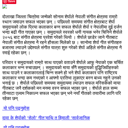
Save
दोलाखा जिल्ला चित्रेमा जन्मेको सोनाम शेर्पाले नेपाली संगीत क्षेत्रमा राम्रो
स्थान जमाउन सफल भएका छन् । पछिल्लो समयमा संगीत क्षेत्रबाट शेर्पा
समुदायको लोक प्रिया कलाकार बन्न सफल शेर्पाले शेर्पा र नेपालीमा दुई दर्जन
भन्दा बढी गीत गाएका छन् । समुदायले स्वरको धनी गायक भनेर चिनिने शेर्पाले
२०५६ बाट संगीत क्षेत्रमा प्रवेश गरेको थियो । शेर्पाले छाडेर जाने गीतबाट
नेपाली संगीत क्षेत्रमा नै रहने हौसला मिलेको छ । सानोमा शेर्पा गीत संगीतहरु
बजारमा ल्याउने उद्देश्यले संगीत यात्रा शुरु गरेको शेर्पा अहिले संगीत क्षेत्रमा नै
रमाई रहेका छन् ।
परिवार र समुदायको राम्रो साथ पाएको वताउने शेर्पाले आफु नेपाको एक चर्चित
कलाकार भन्न रुचाउछन् । समुदायको माया सँगै समुदायको वुद्धिजिवीहरुको
साथ पाउने र कलाकारलाई चिन्न सक्ने हो भने शेर्पा कलाकार पनि राष्ट्रिय
कलाकार भन्दा कम नभएको र आफ्नो प्रतिभा लुकाएर बस्न बाध्य नहुने उनको
भनाई छ । शेर्पाले पछिल्लो समयमा समुदायमा ल्याउन सफल मरिसकेको माया
गीतबाट जनै दर्शकको मन मनमा वस्न सफल भएका छन् । शेर्पाले हाल सम्म
तीनवटा एल्वम निकाल्न सफल भएका छन् भने नयाँ गीतको तयारीमा लागि परि
रहेका छन्
यो पनि पढ्नुहोस
दावा के शेर्पाको ‘सेलो’ गीत’माथि त हिमाली ‘सार्वजानिक
यो पनि पढ्नुहोस