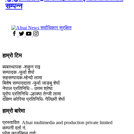
सम्पन्न
हाम्राे टिम
ब्यबस्थापक -शकुन राइ
सम्पादक -फुर्वा शेर्पा
सहसम्पादक-म्हेन्दो लामा
‍बिशेष सम्पाददाता -फुर्वा जा‌ङबु शेर्पा
नेपाल प्रतिनिधि – उत्तम श्रेष्ठ
युरोप प्रतिनिधि -ल्हाक्पा तेन्जी लामा
दक्षिण कोरिया प्रतिनिधि- गेल्छिरी शेर्पा
हाम्रो बारेमा
प्रस्तावित Afnai multimedia and production private limited
कम्पनी दर्ता नं.
प्रेस काउन्सिल दर्ता: