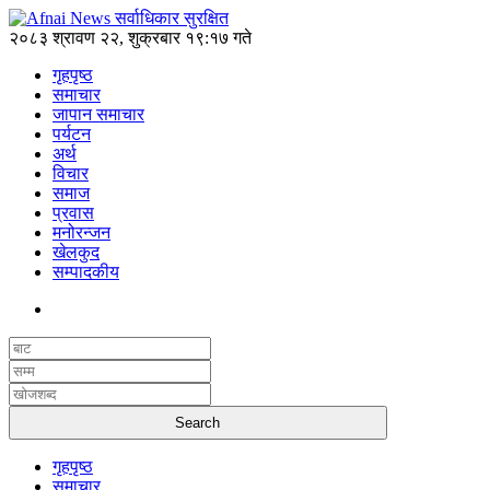
२०८३ श्रावण २२, शुक्रबार १९:१७ गते
गृहपृष्ठ
समाचार
जापान समाचार
पर्यटन
अर्थ
विचार
समाज
प्रवास
मनोरन्जन
खेलकुद
सम्पादकीय
गृहपृष्ठ
समाचार