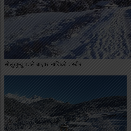
सोलुखुम्बू पतले बाज़ार नाजिको तस्बीर