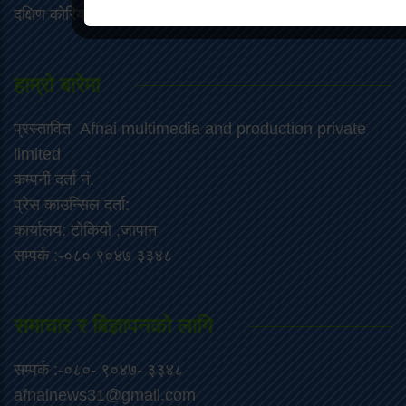
दक्षिण कोरिया प्रतिनिधि- गेल्छिरी शेर्पा
हाम्रो बारेमा
प्रस्तावित Afnai multimedia and production private
limited
कम्पनी दर्ता नं.
प्रेस काउन्सिल दर्ता:
कार्यालय: टोकियो ,जापान
सम्पर्क :-०८० ९०४७ ३३४८
समाचार र बिज्ञापनको लागि
सम्पर्क :-०८०- ९०४७- ३३४८
afnainews31@gmail.com