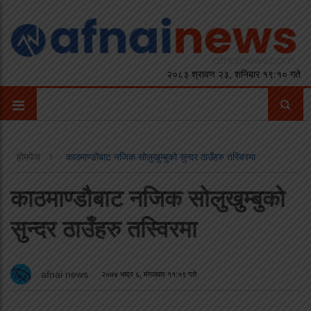
२०८३ श्रावण २३, शनिबार १९:१० गते
होमपेज
काठमाण्डौबाट नजिक सोलुखुम्बुको सुन्दर ठाउँहरु तस्विरमा
काठमाण्डौबाट नजिक सोलुखुम्बुको
सुन्दर ठाउँहरु तस्विरमा
afnai news
२०७४ भाद्र ६, मंगलवार ११:५९ गते