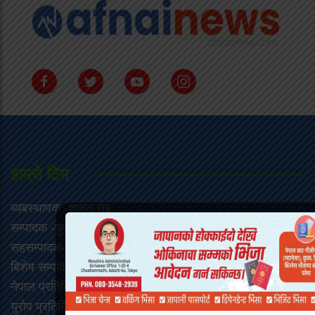
हाम्राे टिम
ब्यबस्थापक -शकुन राइ
सम्पादक -फुर्वा शेर्पा
सहसम्पादक-म्हेन्दो लामा
‍बिशेष सम्पाददाता -फुर्वा जा‌ङबु शेर्पा
नेपाल प्रतिनिधि – उत्तम श्रेष्ठ
युरोप प्रतिनिधि -ल्हाक्पा तेन्जी लामा