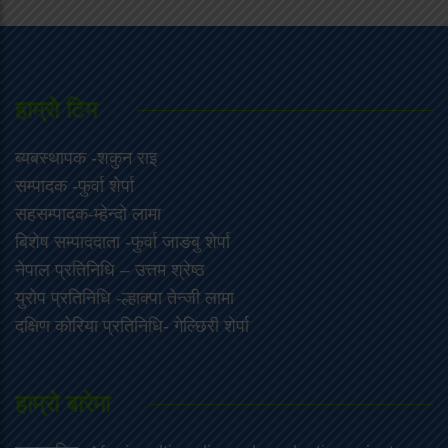
हाम्राे टिम
ब्यबस्थापक -शकुन राइ
सम्पादक -फुर्वा शेर्पा
सहसम्पादक-म्हेन्दो लामा
‍बिशेष सम्पाददाता -फुर्वा जा‌ङबु शेर्पा
नेपाल प्रतिनिधि – उत्तम श्रेष्ठ
युरोप प्रतिनिधि -ल्हाक्पा तेन्जी लामा
दक्षिण कोरिया प्रतिनिधि- गेल्छिरी शेर्पा
हाम्रो बारेमा