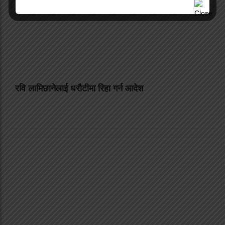
रवि लामिछानेलाई धरौटीमा रिहा गर्न आदेश