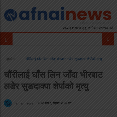
२०८३ श्रावण २३, शनिबार २१:१० गते
होमपेज
चौंरीलाई घाँस लिन जाँदा भीरबाट लडेर सुङदाक्पा शेर्पाको मृत्यु
चौंरीलाई घाँस लिन जाँदा भीरबाट
लडेर सुङदाक्पा शेर्पाको मृत्यु
afnai news
२०७३ माघ ६, बिहीबार ११:२५ गते