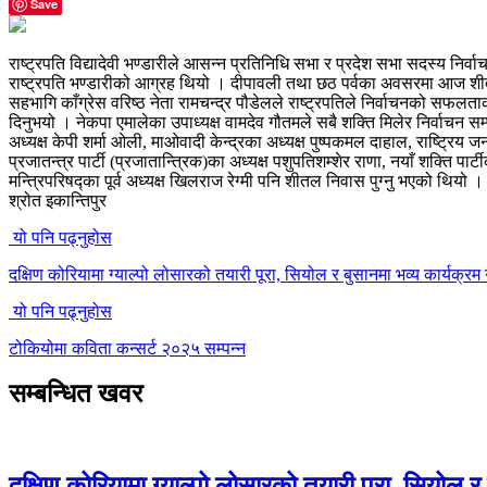
Save
राष्ट्रपति विद्यादेवी भण्डारीले आसन्न प्रतिनिधि सभा र प्रदेश सभा सदस्य निर्
राष्ट्रपति भण्डारीको आग्रह थियो । दीपावली तथा छठ पर्वका अवसरमा आज शीतल
सहभागि काँग्रेस वरिष्ठ नेता रामचन्द्र पौडेलले राष्ट्रपतिले निर्वाचनको सफलत
दिनुभयो । नेकपा एमालेका उपाध्यक्ष वामदेव गौतमले सबै शक्ति मिलेर निर्वाचन स
अध्यक्ष केपी शर्मा ओली, माओवादी केन्द्रका अध्यक्ष पुष्पकमल दाहाल, राष्ट्रिय ज
प्रजातन्त्र पार्टी (प्रजातान्त्रिक)का अध्यक्ष पशुपतिशम्शेर राणा, नयाँ शक्ति
मन्त्रिपरिषद्का पूर्व अध्यक्ष खिलराज रेग्मी पनि शीतल निवास पुग्नु भएको थियो ।
श्रोत इकान्तिपुर
यो पनि पढ्नुहोस
दक्षिण कोरियामा ग्याल्पो लोसारको तयारी पूरा, सियोल र बुसानमा भव्य कार्यक्रम ग
यो पनि पढ्नुहोस
टोकियोमा कविता कन्सर्ट २०२५ सम्पन्न
सम्बन्धित खवर
दक्षिण कोरियामा ग्याल्पो लोसारको तयारी पूरा, सियोल र 