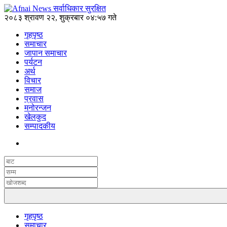
२०८३ श्रावण २२, शुक्रबार ०४:५७ गते
गृहपृष्ठ
समाचार
जापान समाचार
पर्यटन
अर्थ
विचार
समाज
प्रवास
मनोरन्जन
खेलकुद
सम्पादकीय
गृहपृष्ठ
समाचार