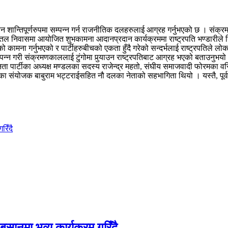
वाचन शान्तिपूर्णरुपमा सम्पन्न गर्न राजनीतिक दलहरुलाई आग्रह गर्नुभएको छ । संक्
 निवासमा आयोजित शुभकामना आदानप्रदान कार्यक्रममा राष्ट्रपति भण्डारीले निर
ाको कामना गर्नुभएको र पार्टीहरुबीचको एकता हुँदै गरेको सन्दर्भलाई राष्ट्रपतिल
म्पन्न गरी संक्रमणकाललाई टुंगोमा पुर्‍याउन राष्ट्रपतिबाट आग्रह भएको बताउनुभयो
नता पार्टीका अध्यक्ष मण्डलका सदस्य राजेन्द्र महतो, संघीय समाजवादी फोरमका वरिष्
 पार्टीका संयोजक बाबुराम भट्टराईसहित नौ दलका नेताको सहभागिता थियो । यस्तै, पू
रिँदै
बुसानमा भव्य कार्यक्रम गरिँदै