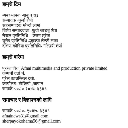
हाम्राे टिम
ब्यबस्थापक -शकुन राइ
सम्पादक -फुर्वा शेर्पा
सहसम्पादक-म्हेन्दो लामा
‍बिशेष सम्पाददाता -फुर्वा जा‌ङबु शेर्पा
नेपाल प्रतिनिधि – उत्तम श्रेष्ठ
युरोप प्रतिनिधि -ल्हाक्पा तेन्जी लामा
दक्षिण कोरिया प्रतिनिधि- गेल्छिरी शेर्पा
हाम्रो बारेमा
प्रस्तावित Afnai multimedia and production private limited
कम्पनी दर्ता नं.
प्रेस काउन्सिल दर्ता:
कार्यालय: टोकियो ,जापान
सम्पर्क :-०८० ९०४७ ३३४८
समाचार र बिज्ञापनको लागि
सम्पर्क :-०८०- ९०४७- ३३४८
afnainews31@gmail.com
sherpayokohama56@gmail.com