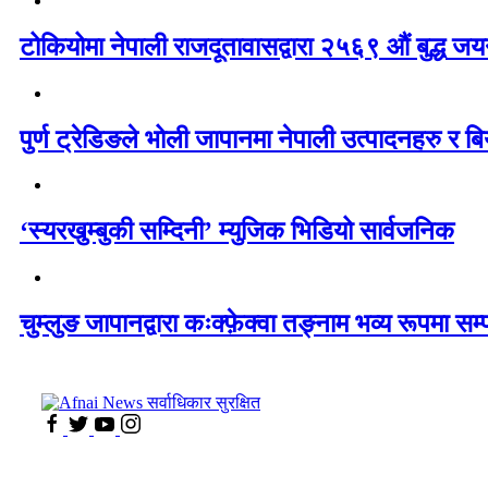
टोकियोमा नेपाली राजदूतावासद्वारा २५६९ औं बुद्ध जयन्
पुर्ण ट्रेडिङले भोली जापानमा नेपाली उत्पादनहरु र बिय
‘स्यरखुम्बुकी सम्दिनी’ म्युजिक भिडियो सार्वजनिक
चुम्लुङ जापानद्वारा कःक्फ़ेक्वा तङ्नाम भव्य रूपमा सम्