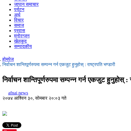
जापान समाचार
पर्यटन
अर्थ
विचार
समाज
प्रवास
मनोरन्जन
खेलकुद
सम्पादकीय
होमपेज
निर्वाचन शान्तिपूर्णरुपमा सम्पन्न गर्न एकजुट हुनुहोस् : राष्ट्रपति भण्डारी
निर्वाचन शान्तिपूर्णरुपमा सम्पन्न गर्न एकजुट हुनुहोस् : 
afnai news
२०७४ आश्विन ३०, सोमबार २०:०३ गते