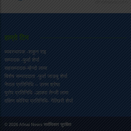
हाम्राे टिम
ब्यबस्थापक -शकुन राइ
सम्पादक -फुर्वा शेर्पा
सहसम्पादक-म्हेन्दो लामा
‍बिशेष सम्पाददाता -फुर्वा जा‌ङबु शेर्पा
नेपाल प्रतिनिधि – उत्तम श्रेष्ठ
युरोप प्रतिनिधि -ल्हाक्पा तेन्जी लामा
दक्षिण कोरिया प्रतिनिधि- गेल्छिरी शेर्पा
© 2026 Afnai News सर्वाधिकार सुरक्षित