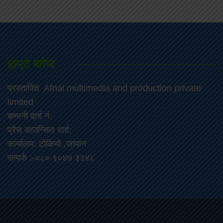
हाम्रो बारेमा
प्रस्तावित Afnai multimedia and production private
limited
कम्पनी दर्ता नं.
प्रेस काउन्सिल दर्ता:
कार्यालय: टोकियो ,जापान
सम्पर्क :-०८० ९०४७ ३३४८