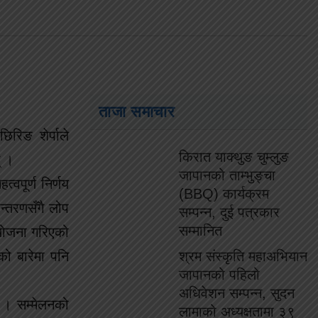
ताजा समाचार
िरिङ शेर्पाले
किरात याक्थुङ चुम्लुङ
् ।
जापानको ताम्भुङ्चा
्वपूर्ण निर्णय
(BBQ) कार्यक्रम
ान्तरणसँगै लोप
सम्पन्न, दुई पत्रकार
सम्मानित
 आयोजना गरिएको
को बारेमा पनि
श्रम संस्कृति महाअभियान
जापानको पहिलो
अधिवेशन सम्पन्न, सुदन
छ । सम्मेलनको
लामाको अध्यक्षतामा ३९