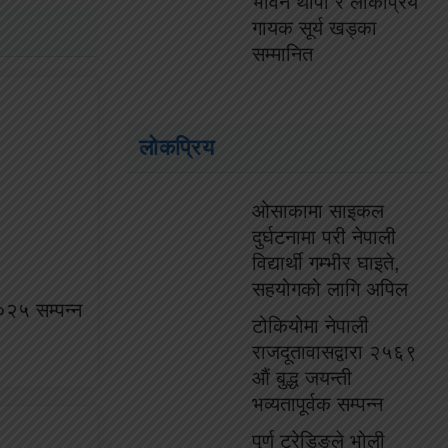
भविन थापा र लोकप्रिय
गायक सूर्य खड्का
सम्मानित
लोकप्रिय
ओसाकामा साइकल
दुर्घटनामा परी नेपाली
विद्यार्थी गम्भीर घाइते,
सहयोगको लागि अपिल
०२५ सम्पन्न
टोकियोमा नेपाली
राजदूतावासद्वारा २५६९
औं बुद्ध जयन्ती
भव्यतापूर्वक सम्पन्न
पुर्ण ट्रेडिङले भोली