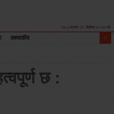
२०८३ श्रावण २१, बिहीबार ०८:१० गते
द
सम्पादकीय
्वपूर्ण छ :