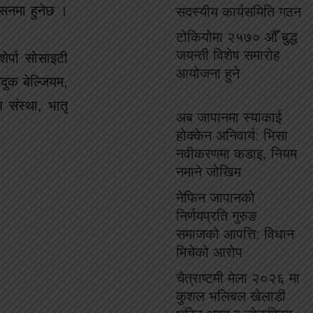
िसनमा हुनेछ ।
सदस्यीय कार्यसमिति गठन
टोकियोमा २५७० औँ बुद्ध
जयन्ती विशेष समारोह
शेर्पा सोसाइटी
आयोजना हुने
िदुक बेल्जियम,
 संस्था, भातृ
अब जापानमा स्याकाई
होक्केन अनिवार्य: भिसा
नवीकरणमा कडाइ, नियम
नमाने जोखिम
नेफिन जापानको
निर्णयप्रति गुरुङ
समाजको आपत्ति: विधान
मिचेको आरोप
चैत्राष्टमी मेला २०२६ मा
कुशल भलिबल खेलाडी