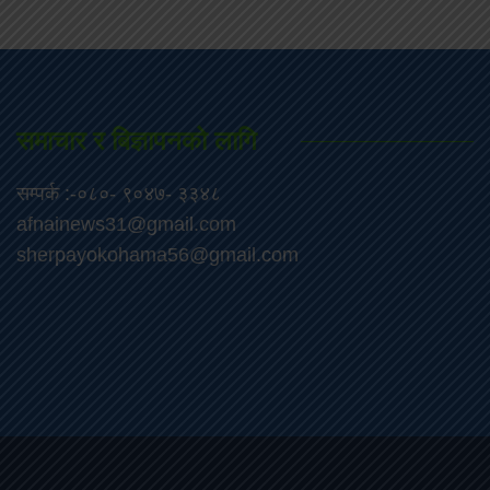
समाचार र बिज्ञापनको लागि
सम्पर्क :-०८०- ९०४७- ३३४८
afnainews31@gmail.com
sherpayokohama56@gmail.com