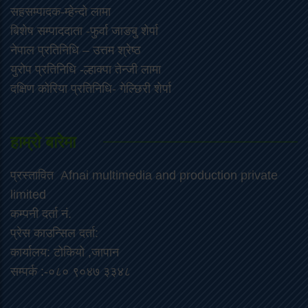
सहसम्पादक-म्हेन्दो लामा
‍बिशेष सम्पाददाता -फुर्वा जा‌ङबु शेर्पा
नेपाल प्रतिनिधि – उत्तम श्रेष्ठ
युरोप प्रतिनिधि -ल्हाक्पा तेन्जी लामा
दक्षिण कोरिया प्रतिनिधि- गेल्छिरी शेर्पा
हाम्रो बारेमा
प्रस्तावित Afnai multimedia and production private
limited
कम्पनी दर्ता नं.
प्रेस काउन्सिल दर्ता:
कार्यालय: टोकियो ,जापान
सम्पर्क :-०८० ९०४७ ३३४८