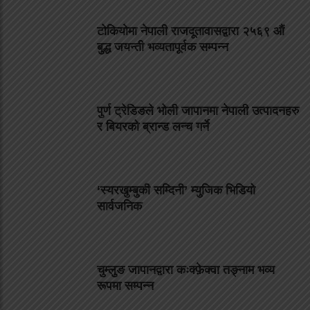
टोकियोमा नेपाली राजदूतावासद्वारा २५६९ औं
बुद्ध जयन्ती भव्यतापूर्वक सम्पन्न
पुर्ण ट्रेडिङले भोली जापानमा नेपाली उत्पादनहरु
र बियरको ब्रान्ड लन्च गर्ने
‘स्यरखुम्बुकी सम्दिनी’ म्युजिक भिडियो
सार्वजनिक
चुम्लुङ जापानद्वारा कःक्फ़ेक्वा तङ्नाम भव्य
रूपमा सम्पन्न