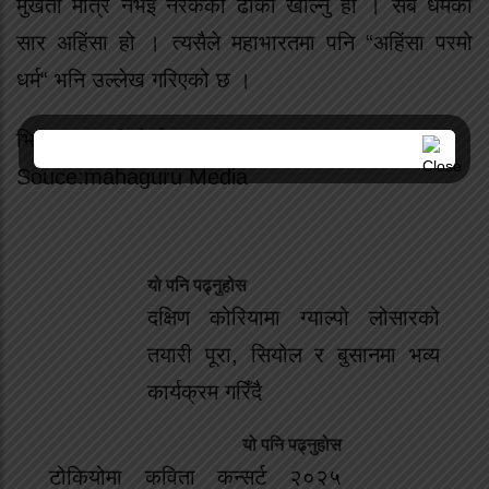
मुर्खता मात्र नभई नरकको ढोका खोल्नु हो । सबै धर्मको
सार अहिंसा हो । त्यसैले महाभारतमा पनि “अहिंसा परमो
धर्म“ भनि उल्लेख गरिएको छ ।
भिक्षु आङ फुरी शेर्पा
Souce:mahaguru Media
यो पनि पढ्नुहोस
दक्षिण कोरियामा ग्याल्पो लोसारको
तयारी पूरा, सियोल र बुसानमा भव्य
कार्यक्रम गरिँदै
यो पनि पढ्नुहोस
टोकियोमा कविता कन्सर्ट २०२५