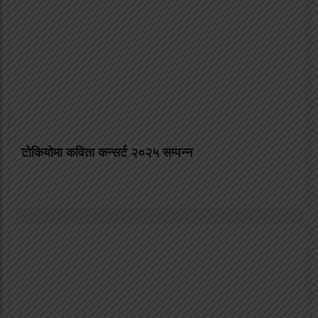
टोकियोमा कविता कन्सर्ट २०२५ सम्पन्न