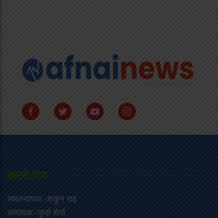
हाम्राे टिम
ब्यबस्थापक -शकुन राइ
सम्पादक -फुर्वा शेर्पा