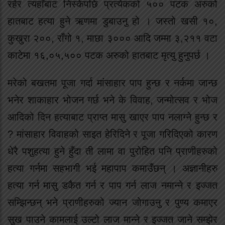
रहेर त्यहाँबाट निस्केपछि प्रत्येकको ५०० पटक अरुको
हातबाट हत्या हुने ऋणमा डुबाउनु हो । जस्तो खसी १०,
कुखुरा २००, राँगो १, माछा ३००० आदि जम्मा ३,२११ वटा
काटेमा १६,०५,५०० पटक अरुको हातबाट मृत्यु हुनुपर्छ ।
मरेको बखतमा पूजा गर्दा मांसाहार पाप हुन्छ र नर्कमा जान्छ
भनेर शाकाहार भोजन गर्छ भने के विवाह, जन्मोत्सव र भोज
आदिको दिन हत्याबाट प्राप्त मासु खाएर पाप नलाग्ने हुन्छ र
? मांसाहार विवाहको साइत हेरिदिने र पूजा गरिदिएको कारण
धेरै पशुहत्या हुने हुँदा ती लामा वा पुरोहित पनि प्राणीहरुको
हत्या गर्नमा सहभागी भई महापाप कमाउँछन् । अज्ञानीहरु
हत्या गर्न मासु डकैत गर्न र पाप गर्न लाज नमान्ने र इज्जत
सम्झिन्छन् भने प्राणीहरुको ज्यान जोगाउनु र पुण्य कमाएर
सुख पाउने कामलाई उल्टो लाज मान्ने र इज्जत जाने सम्झेर