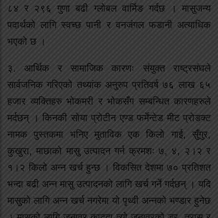
८४ र २९६ गुणा बढी ग्लोबल वार्मिङ गर्दछ । मासुजन्य
पदार्थको लागि स्वच्छ पानी र वनजंगल फडानी अत्याधिक
भएको छ ।
३. आर्थिक र सामाजिक कारणः संयुक्त राष्ट्रसंघले
सार्वजनिक गरिएको तथ्यांक अनुरुप प्रतिवर्ष ७६ लाख ६५
हजार व्यक्तिहरु भोकमरी र भोकसँग सम्बन्धित कारणहरुले
मर्दछन् । किनकी सोया प्रोटीन एण्ड फर्मेन्टेड मीट प्रोडक्ट
नामक पुस्तकमा भनिए मुताविक एक किलो गाई, सुँगुर,
कुखुरा, माछाको मासु उत्पादन गर्न क्रमशः ७, ४, २।२ र
१।२ किलो अन्न खर्च हुन्छ । विकसित देशमा ७० प्रतिशत
भन्दा बढी अन्न मासु उत्पादनको लागि खर्च गर्ने गर्दछन् । यदि
मासुको लागि अन्न खर्च नगरेमा यो पृथ्वी अन्नको भण्डार हुनेछ
। मासुको लागि जनावर काट्दा त्यो जनावरको डर, त्रास र