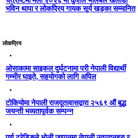
चैत्राष्टमी मेला २०२६ मा कुशल भलिबल खेलाडी
भविन थापा र लोकप्रिय गायक सूर्य खड्का सम्मानित
लोकप्रिय
ओसाकामा साइकल दुर्घटनामा परी नेपाली विद्यार्थी
गम्भीर घाइते, सहयोगको लागि अपिल
टोकियोमा नेपाली राजदूतावासद्वारा २५६९ औं बुद्ध
जयन्ती भव्यतापूर्वक सम्पन्न
पुर्ण ट्रेडिङले भोली जापानमा नेपाली उत्पादनहरु र