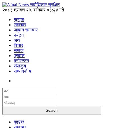
२०८३ श्रावण २३, शनिबार ०३:२४ गते
गृहपृष्ठ
समाचार
जापान समाचार
पर्यटन
अर्थ
विचार
समाज
प्रवास
मनोरन्जन
खेलकुद
सम्पादकीय
गृहपृष्ठ
समाचार