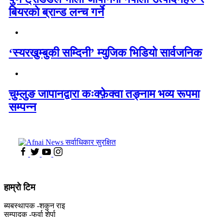
बियरको ब्रान्ड लन्च गर्ने
‘स्यरखुम्बुकी सम्दिनी’ म्युजिक भिडियो सार्वजनिक
चुम्लुङ जापानद्वारा कःक्फ़ेक्वा तङ्नाम भव्य रूपमा
सम्पन्न
हाम्राे टिम
ब्यबस्थापक -शकुन राइ
सम्पादक -फुर्वा शेर्पा