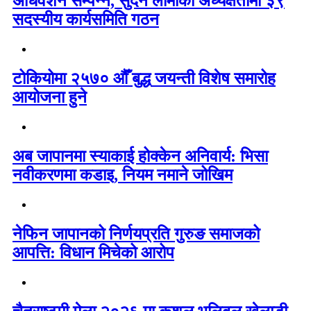
अधिवेशन सम्पन्न, सुदन लामाको अध्यक्षतामा ३९
सदस्यीय कार्यसमिति गठन
टोकियोमा २५७० औँ बुद्ध जयन्ती विशेष समारोह
आयोजना हुने
अब जापानमा स्याकाई होक्केन अनिवार्य: भिसा
नवीकरणमा कडाइ, नियम नमाने जोखिम
नेफिन जापानको निर्णयप्रति गुरुङ समाजको
आपत्ति: विधान मिचेको आरोप