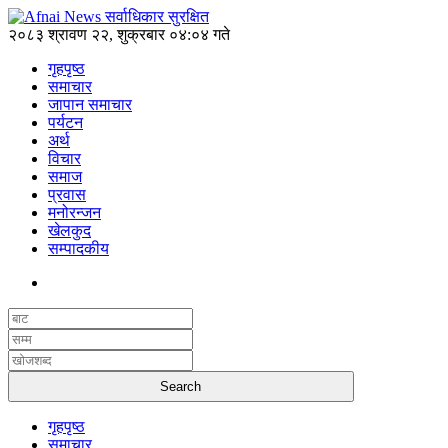
२०८३ श्रावण २२, शुक्रबार ०४:०४ गते
गृहपृष्ठ
समाचार
जापान समाचार
पर्यटन
अर्थ
विचार
समाज
प्रवास
मनोरन्जन
खेलकुद
सम्पादकीय
गृहपृष्ठ
समाचार