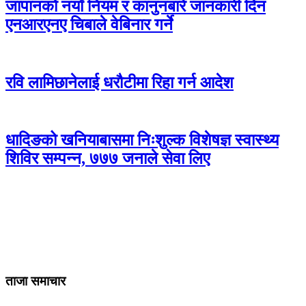
जापानको नयाँ नियम र कानुनबारे जानकारी दिन
एनआरएनए चिबाले वेबिनार गर्ने
रवि लामिछानेलाई धरौटीमा रिहा गर्न आदेश
धादिङको खनियाबासमा निःशुल्क विशेषज्ञ स्वास्थ्य
शिविर सम्पन्न, ७७७ जनाले सेवा लिए
ताजा समाचार