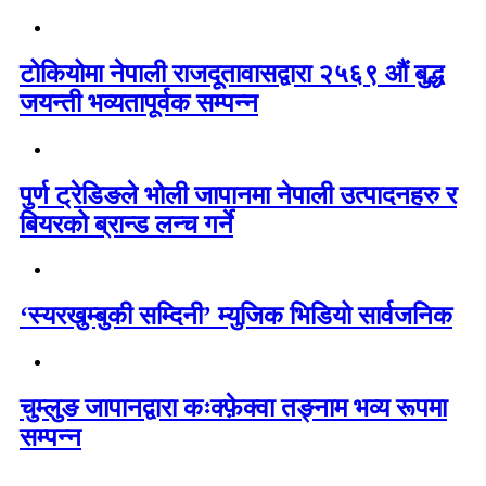
टोकियोमा नेपाली राजदूतावासद्वारा २५६९ औं बुद्ध
जयन्ती भव्यतापूर्वक सम्पन्न
पुर्ण ट्रेडिङले भोली जापानमा नेपाली उत्पादनहरु र
बियरको ब्रान्ड लन्च गर्ने
‘स्यरखुम्बुकी सम्दिनी’ म्युजिक भिडियो सार्वजनिक
चुम्लुङ जापानद्वारा कःक्फ़ेक्वा तङ्नाम भव्य रूपमा
सम्पन्न