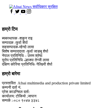
हाम्राे टिम
ब्यबस्थापक -शकुन राइ
सम्पादक -फुर्वा शेर्पा
सहसम्पादक-म्हेन्दो लामा
‍बिशेष सम्पाददाता -फुर्वा जा‌ङबु शेर्पा
नेपाल प्रतिनिधि – उत्तम श्रेष्ठ
युरोप प्रतिनिधि -ल्हाक्पा तेन्जी लामा
दक्षिण कोरिया प्रतिनिधि- गेल्छिरी शेर्पा
हाम्रो बारेमा
प्रस्तावित Afnai multimedia and production private limited
कम्पनी दर्ता नं.
प्रेस काउन्सिल दर्ता:
कार्यालय: टोकियो ,जापान
सम्पर्क :-०८० ९०४७ ३३४८