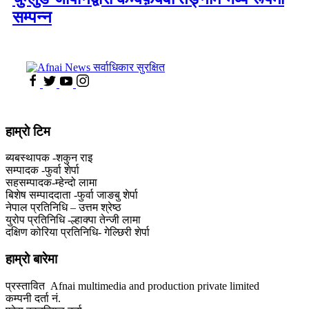
सम्पन्न
हाम्राे टिम
ब्यबस्थापक -शकुन राइ
सम्पादक -फुर्वा शेर्पा
सहसम्पादक-म्हेन्दो लामा
‍बिशेष सम्पाददाता -फुर्वा जा‌ङबु शेर्पा
नेपाल प्रतिनिधि – उत्तम श्रेष्ठ
युरोप प्रतिनिधि -ल्हाक्पा तेन्जी लामा
दक्षिण कोरिया प्रतिनिधि- गेल्छिरी शेर्पा
हाम्रो बारेमा
प्रस्तावित Afnai multimedia and production private limited
कम्पनी दर्ता नं.