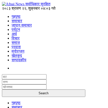
२०८३ श्रावण २२, शुक्रबार ०४:०३ गते
गृहपृष्ठ
समाचार
जापान समाचार
पर्यटन
अर्थ
विचार
समाज
प्रवास
मनोरन्जन
खेलकुद
सम्पादकीय
गृहपृष्ठ
समाचार