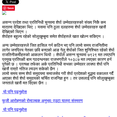
Save
असन्न प्रदेश तथा प्रतिनिधी चुनवमा शेर्पा उम्मेदवरहरुको संख्य निकै कम
मात्रमा देखिएका थिए । यसमा पनि ठुला दलहरुमा शेर्पा उम्मेदवरहरु खासै
देखिएको थिएन ।
शेर्पाहरु बहुल्य रहेको सोलुखुम्बुमा समेत शेर्पाहरुले खात खोल्न सकिएन ।
अन्य उम्मेदवरहरुले जित हासिल गर्न कठिन भए पनि लामो समय राजनितीमा
लागेर जनप्रिय नेतका छवि बनएको आङ गेलु शेर्पाको जित शुनिश्चित रहेको शेर्पा
राजतिनीकर्मीहरुको आकलन थियो । शेर्पाले असन्न चुनवमा ७९२९ मत ल्यएपनि
प्रमुख प्रतिपक्षी बाम गठदन्धनका राजभण्रीले १०३८७ मत ल्यएका कारण हर्न
पुगेको छ । प्रत्यक्ष तर्फका अर्क प्रतिनिधी सभका उम्मेदवर लाक्पा शेर्पा पनि
खासै राम्रो नतिज ल्यउन सकेको छैन ।
लामो समय सम्म शेर्पा समुदयमा समाजसेव गरी शेर्पा प्रदेशको मुद्धमा वकालत गर्दै
आएका शेर्पा शेर्पा समुदयको चर्चित राजनिज्ञ हुन । तर उसलाई पनि सोलुखुम्बुका
जनताले खासै मत दिएका छैन ।
यो पनि पढ्नुहोस
फुजी आरोहणको रोमाञ्चक अनुभव: एउटा यात्रा संस्मरण
यो पनि पढ्नुहोस