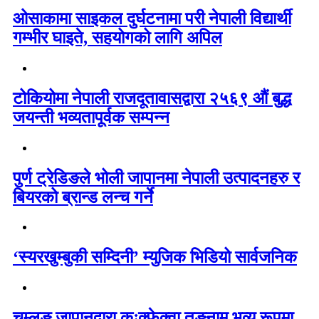
ओसाकामा साइकल दुर्घटनामा परी नेपाली विद्यार्थी
गम्भीर घाइते, सहयोगको लागि अपिल
टोकियोमा नेपाली राजदूतावासद्वारा २५६९ औं बुद्ध
जयन्ती भव्यतापूर्वक सम्पन्न
पुर्ण ट्रेडिङले भोली जापानमा नेपाली उत्पादनहरु र
बियरको ब्रान्ड लन्च गर्ने
‘स्यरखुम्बुकी सम्दिनी’ म्युजिक भिडियो सार्वजनिक
चुम्लुङ जापानद्वारा कःक्फ़ेक्वा तङ्नाम भव्य रूपमा