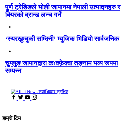
पुर्ण ट्रेडिङले भोली जापानमा नेपाली उत्पादनहरु र
बियरको ब्रान्ड लन्च गर्ने
‘स्यरखुम्बुकी सम्दिनी’ म्युजिक भिडियो सार्वजनिक
चुम्लुङ जापानद्वारा कःक्फ़ेक्वा तङ्नाम भव्य रूपमा
सम्पन्न
हाम्राे टिम