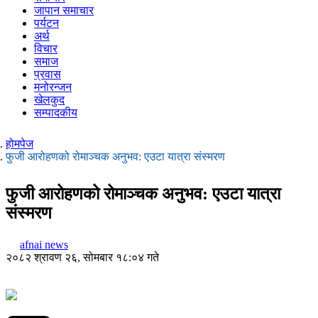
जापान समाचार
पर्यटन
अर्थ
विचार
समाज
प्रवास
मनोरन्जन
खेलकुद
सम्पादकीय
होमपेज
फुजी आरोहणको रोमाञ्चक अनुभव: एउटा यात्रा संस्मरण
फुजी आरोहणको रोमाञ्चक अनुभव: एउटा यात्रा
संस्मरण
afnai news
२०८२ श्रावण २६, सोमबार १८:०४ गते