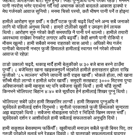
जहाँबाट आरोहणको बाटो सुरु हुन्छ। त्यहाँ पुग्नुअघि पानी परेको रहेछ। मनमनै
पानी नपरोस् भनेर प्रार्थना गर्दै गर्दा अचानक कालो बादलले आकाश ढाक्यो र
मेघ गर्जनको आवाज सुनियो। मनमा चिसो पस्यो, कतै भीषण पानी पर्ने त होइन!
हामीले आरोहण सुरु गर्‍यौँ। म छैटौँ पटक फुजी चढ्दै थिएँ भने अन्य सबै जनाको
लागि यो पहिलो अनुभव थियो। हाम्रो टोलीको खुसी र उमङ्ग हेर्न लायक
थियो। आरोहण सुरु गरेको केही समयपछि नै पानी पर्न थाल्यो। हामीले तयारी
अवस्थामा राखेका रेनकोट लगाएर अघि बढ्यौँ। केही क्षणमै पानी रोकियो र
मौसम खुल्यो। हामी सबैको मनमा राहतको सास आयो। अघिको मेघ गर्जन
पानीको चेतावनी नभएर फुजी हिमालले हामीलाई स्वागत गर्न गरेको तोपको
आवाज पो रहेछ!
ठाडो उकालो चढ्दै, थकाइ मार्दै हामी बेलुकीको ७ः३० बजे बास बस्ने ठाउँमा
पुग्यौँ। ८ बजेभित्र खाना खाइसक्नुपर्ने भएकोले हामीले हतारहतार झोला राखि
फुजीको ‘८५ व्यञ्जन’ भनिने जापानी करी राइस खायौँ। भोकले होला, त्यो खाना
साँच्चै मीठो लाग्यो र हामीले थपेर खायौँ। समुद्री सतहबाट ३००० मिटरमा पुग्दा
अक्सिजनको कमी महसुस भए पनि सबैजना खुसी थियौं। हामी चाँडै सुत्यौं
किनभने भोलिपल्ट बिहान ४ः४० बजे सूर्योदय हेर्न हामीलाई शिखर पुग्नु थियो।
भोलिपल्ट सबेरै उठेर हामी शिखरतिर लाग्यौं। हामी शिखरमा पुग्नुअघि नै
सूर्यदेवले हामीलाई दर्शन दिनुभयो। सुनौलो प्रकाशले फुजी हिमालको सुन्दरता
अझ बढाएको थियो। सबैजना मोबाइलमा फोटो र भिडियो खिच्न व्यस्त भयौँ।
सूर्यदेवको दर्शन र आशीर्वादले हामी सबैलाई सफलताको अनुभूति दियो।
हामी सकुशल बेसक्याम्प फर्कियौँ। खुसीयाली मनाउन सबैले फुजी बियर पिए, तर
गुरुजी परेकोले मलाई भने रेडबुल दिइयो। यो यात्राको सफलतालाई यादगार