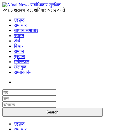
२०८३ श्रावण २३, शनिबार ०३:२२ गते
गृहपृष्ठ
समाचार
जापान समाचार
पर्यटन
अर्थ
विचार
समाज
प्रवास
मनोरन्जन
खेलकुद
सम्पादकीय
गृहपृष्ठ
समाचार