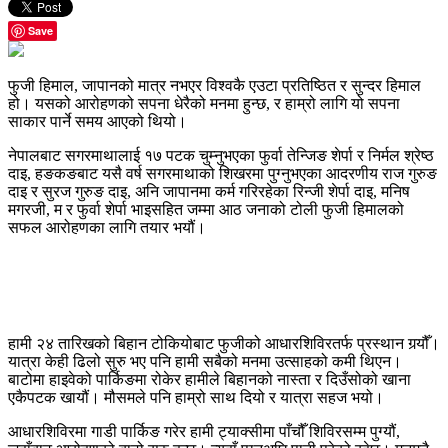
Save
फुजी हिमाल, जापानको मात्र नभएर विश्वकै एउटा प्रतिष्ठित र सुन्दर हिमाल
हो। यसको आरोहणको सपना धेरैको मनमा हुन्छ, र हाम्रो लागि यो सपना
साकार पार्ने समय आएको थियो।
नेपालबाट सगरमाथालाई १७ पटक चुम्नुभएका फुर्वा तेन्जिङ शेर्पा र निर्मल श्रेष्ठ
दाइ, हङकङबाट यसै वर्ष सगरमाथाको शिखरमा पुग्नुभएका आदरणीय राज गुरुङ
दाइ र सुरज गुरुङ दाइ, अनि जापानमा कर्म गरिरहेका रिन्जी शेर्पा दाइ, मनिष
मगरजी, म र फुर्वा शेर्पा भाइसहित जम्मा आठ जनाको टोली फुजी हिमालको
सफल आरोहणका लागि तयार भयौं।
हामी २४ तारिखको बिहान टोकियोबाट फुजीको आधारशिविरतर्फ प्रस्थान गर्‍यौँ।
यात्रा केही ढिलो सुरु भए पनि हामी सबैको मनमा उत्साहको कमी थिएन।
बाटोमा हाइवेको पार्किङमा रोकेर हामीले बिहानको नास्ता र दिउँसोको खाना
एकैपटक खायौं। मौसमले पनि हाम्रो साथ दियो र यात्रा सहज भयो।
आधारशिविरमा गाडी पार्किङ गरेर हामी ट्याक्सीमा पाँचौँ शिविरसम्म पुग्यौं,