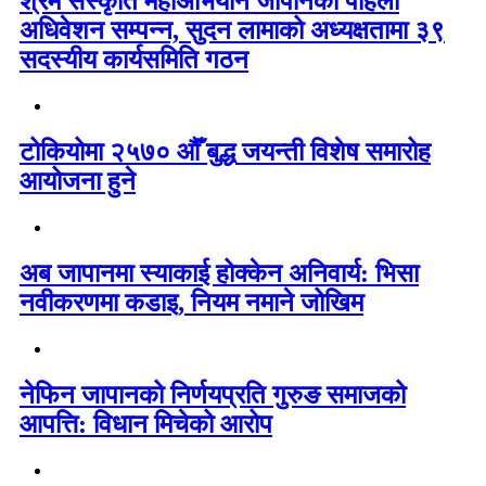
श्रम संस्कृति महाअभियान जापानको पहिलो
अधिवेशन सम्पन्न, सुदन लामाको अध्यक्षतामा ३९
सदस्यीय कार्यसमिति गठन
टोकियोमा २५७० औँ बुद्ध जयन्ती विशेष समारोह
आयोजना हुने
अब जापानमा स्याकाई होक्केन अनिवार्य: भिसा
नवीकरणमा कडाइ, नियम नमाने जोखिम
नेफिन जापानको निर्णयप्रति गुरुङ समाजको
आपत्ति: विधान मिचेको आरोप