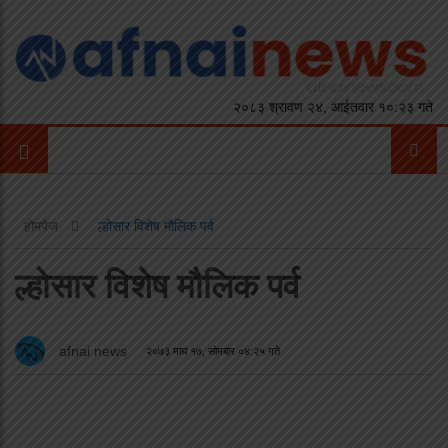
२०८३ श्रावण २४, आईतवार १०:२३ गते
होमपेज
ल्होसार विशेष मौलिक पर्व
ल्होसार विशेष मौलिक पर्व
afnai news
२०७३ माघ १७, सोमबार ०४:२५ गते