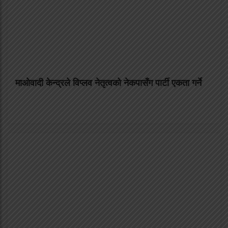
माओवादी केन्द्रले विप्लव नेतृत्वको नेकपासँग पार्टी एकता गर्ने