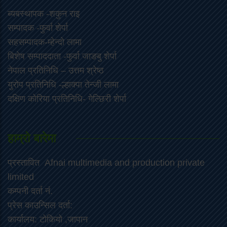
ब्यबस्थापक -शकुन राइ
सम्पादक -फुर्वा शेर्पा
सहसम्पादक-म्हेन्दो लामा
‍बिशेष सम्पाददाता -फुर्वा जा‌ङबु शेर्पा
नेपाल प्रतिनिधि – उत्तम श्रेष्ठ
युरोप प्रतिनिधि -ल्हाक्पा तेन्जी लामा
दक्षिण कोरिया प्रतिनिधि- गेल्छिरी शेर्पा
हाम्रो बारेमा
प्रस्तावित Afnai multimedia and production private
limited
कम्पनी दर्ता नं.
प्रेस काउन्सिल दर्ता:
कार्यालय: टोकियो ,जापान