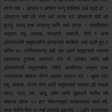
लाग्ने गर्छ । ल्होसार र ल्होसार भन्नु शाब्दिक अर्थ एउटै हो ।
ल्होसारले नयाँ वर्ष भन्ने अर्थ लाग्छ भने ल्होसारले नयाँ वर्ष
फुल्नु, फल्नु तथा फक्रनु आदि अर्थ लाग्छ । भाषाविद्का
अनुसार तमु, तामाङ, मनाङ्गी, थकाली, शेर्पा र अन्य
ल्होसारप्रेमी समुदायबीच ल्होसारको शाब्दिक अर्थ एउटै हुनु र
करिब ७५ प्रतिशतभन्दा बढी एक अर्का समुदायको भाषामा
एकरूपता हुनाका कारणले पनि यो ल्होसार पर्वले सबै
ल्होसारपे्रमी समुदायबीच गहिरो आत्मीयता भातृत्व तथा
भावनात्मक सम्बन्ध गाँस्ने अवसर प्रदान गर्छ । मुख्य गरेर
तमु, तामाङ, योल्मो शेर्पा आदि समुदायको भाषामा ल्हो शब्दले
संवत्, साल, वर्ष, ऋतु, उमेर आदि बुझाउने तìवीय वर्ष
चक्रमा रहेका १२ वटा जीवजन्तुको नामकरणका साथै वर्ष,
साल फेरिने दिन या नयाँ वर्षलाई बुझाउँछ । (ल्हो) परम्पराका