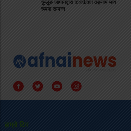
चुम्लुङ जापानद्वारा कःक्फ़ेक्वा तङ्नाम भव्य
रूपमा सम्पन्न
हाम्राे टिम