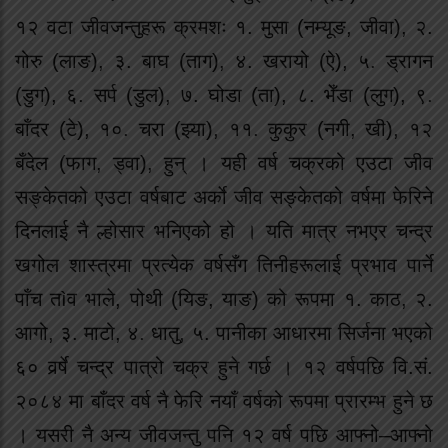
१२ वटा जीवजन्तुहरू क्रमशः १. मुसा (नम्यूङ, जीवा), २.
गोरु (लाङ), ३. बाघ (ताग), ४. खरायो (ऐ), ५. ड्रागन
(डुग), ६. सर्प (डुल), ७. घोडा (ता), ८. भेँडा (लुग), ९.
बाँदर (टे), १०. चरा (झ्या), ११. कुकुर (नगी, खी), १२
बँदेल (फाग, ड्वा), हुन् । यही वर्ष चक्रको एउटा जीव
सङ्केतको एउटा वर्षबाट अर्काे जीव सङ्केतको वर्षमा फेरिने
दिनलाई नै ल्होसार भनिएको हो । यति मात्र नभएर चन्द्र
खगोल शास्त्रमा प्रत्येक वर्षसँग तिनीहरूलाई प्रभाव पार्ने
पाँच तìव भाले, पोथी (यिङ, याङ) को रूपमा १. काठ, २.
आगो, ३. माटो, ४. धातु, ५. पानीका आधारमा सिर्जना भएको
६० वर्र्षे चन्द्र पात्रो चक्र हुने गर्छ । १२ वर्षपछि वि.सं.
२०८४ मा बाँदर वर्ष नै फेरि नयाँ वर्षको रूपमा प्रारम्भ हुने छ
। यसरी नै अन्य जीवजन्तु पनि १२ वर्ष पछि आफ्नो–आफ्नो