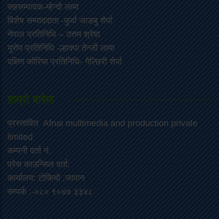
सहसम्पादक-म्हेन्दो लामा
‍बिशेष सम्पाददाता -फुर्वा जा‌ङबु शेर्पा
नेपाल प्रतिनिधि – उत्तम श्रेष्ठ
युरोप प्रतिनिधि -ल्हाक्पा तेन्जी लामा
दक्षिण कोरिया प्रतिनिधि- गेल्छिरी शेर्पा
हाम्रो बारेमा
प्रस्तावित Afnai multimedia and production private
limited
कम्पनी दर्ता नं.
प्रेस काउन्सिल दर्ता:
कार्यालय: टोकियो ,जापान
सम्पर्क :-०८० ९०४७ ३३४८