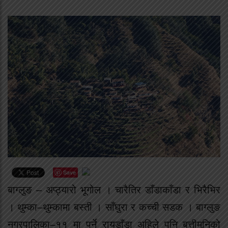
Save
बाग्लुङ – अप्ठ्यारो भूगोल । चारैतिर डाँडाकाँडा र भिरैभिर
। थुम्का–थुम्कामा बस्ती । साँघुरा र कच्ची सडक । बाग्लुङ
नगरपालिका–११ मा पर्ने रायडाँडा अहिले पनि बत्तीमुनिको