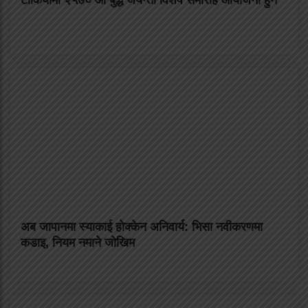
टोकियोमा २५७० औँ बुद्ध जयन्ती विशेष समारोह आयोजना हुने
अब जापानमा स्याकाई होक्केन अनिवार्य: भिसा नवीकरणमा
कडाइ, नियम नमाने जोखिम