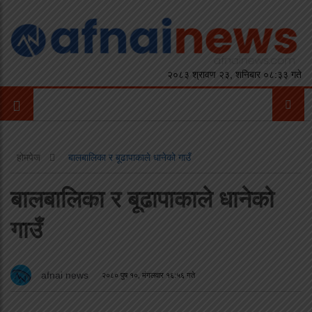
२०८३ श्रावण २३, शनिबार ०८:३३ गते
होमपेज
बालबालिका र बूढापाकाले धानेको गाउँ
बालबालिका र बूढापाकाले धानेको
गाउँ
afnai news
२०८० पुष १०, मंगलवार १६:५६ गते