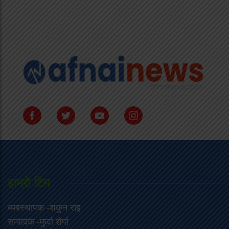
हाम्राे टिम
ब्यबस्थापक -शकुन राइ
सम्पादक -फुर्वा शेर्पा