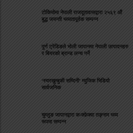
टोकियोमा नेपाली राजदूतावासद्वारा २५६९ औं
बुद्ध जयन्ती भव्यतापूर्वक सम्पन्न
पुर्ण ट्रेडिङले भोली जापानमा नेपाली उत्पादनहरु
र बियरको ब्रान्ड लन्च गर्ने
‘स्यरखुम्बुकी सम्दिनी’ म्युजिक भिडियो
सार्वजनिक
चुम्लुङ जापानद्वारा कःक्फ़ेक्वा तङ्नाम भव्य
रूपमा सम्पन्न