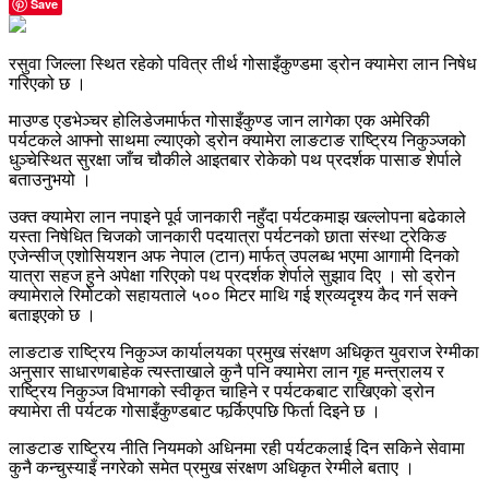
Save
रसुवा जिल्ला स्थित रहेको पवित्र तीर्थ गोसाइँकुण्डमा ड्रोन क्यामेरा लान निषेध
गरिएको छ ।
माउण्ड एडभेञ्चर होलिडेजमार्फत गोसाइँकुण्ड जान लागेका एक अमेरिकी
पर्यटकले आफ्नो साथमा ल्याएको ड्रोन क्यामेरा लाङटाङ राष्ट्रिय निकुञ्जको
धुञ्चेस्थित सुरक्षा जाँच चौकीले आइतबार रोकेको पथ प्रदर्शक पासाङ शेर्पाले
बताउनुभयो ।
उक्त क्यामेरा लान नपाइने पूर्व जानकारी नहुँदा पर्यटकमाझ खल्लोपना बढेकाले
यस्ता निषेधित चिजको जानकारी पदयात्रा पर्यटनको छाता संस्था ट्रेकिङ
एजेन्सीज् एशोसियशन अफ नेपाल (टान) मार्फत् उपलब्ध भएमा आगामी दिनको
यात्रा सहज हुने अपेक्षा गरिएको पथ प्रदर्शक शेर्पाले सुझाव दिए । सो ड्रोन
क्यामेराले रिमोटको सहायताले ५०० मिटर माथि गई श्रव्यदृश्य कैद गर्न सक्ने
बताइएको छ ।
लाङटाङ राष्ट्रिय निकुञ्ज कार्यालयका प्रमुख संरक्षण अधिकृत युवराज रेग्मीका
अनुसार साधारणबाहेक त्यस्ताखाले कुनै पनि क्यामेरा लान गृह मन्त्रालय र
राष्ट्रिय निकुञ्ज विभागको स्वीकृत चाहिने र पर्यटकबाट राखिएको ड्रोन
क्यामेरा ती पर्यटक गोसाइँकुण्डबाट फर्र्किएपछि फिर्ता दिइने छ ।
लाङटाङ राष्ट्रिय नीति नियमको अधिनमा रही पर्यटकलाई दिन सकिने सेवामा
कुनै कन्चुस्याइँ नगरेको समेत प्रमुख संरक्षण अधिकृत रेग्मीले बताए ।