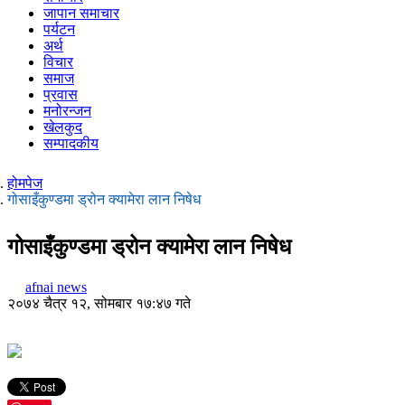
जापान समाचार
पर्यटन
अर्थ
विचार
समाज
प्रवास
मनोरन्जन
खेलकुद
सम्पादकीय
होमपेज
गोसाइँकुण्डमा ड्रोन क्यामेरा लान निषेध
गोसाइँकुण्डमा ड्रोन क्यामेरा लान निषेध
afnai news
२०७४ चैत्र १२, सोमबार १७:४७ गते