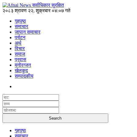
२०८३ श्रावण २२, शुक्रबार ०४:०७ गते
गृहपृष्ठ
समाचार
जापान समाचार
पर्यटन
अर्थ
विचार
समाज
प्रवास
मनोरन्जन
खेलकुद
सम्पादकीय
गृहपृष्ठ
समाचार