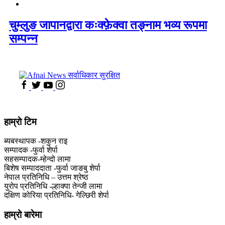
चुम्लुङ जापानद्वारा कःक्फ़ेक्वा तङ्नाम भव्य रूपमा
सम्पन्न
हाम्राे टिम
ब्यबस्थापक -शकुन राइ
सम्पादक -फुर्वा शेर्पा
सहसम्पादक-म्हेन्दो लामा
‍बिशेष सम्पाददाता -फुर्वा जा‌ङबु शेर्पा
नेपाल प्रतिनिधि – उत्तम श्रेष्ठ
युरोप प्रतिनिधि -ल्हाक्पा तेन्जी लामा
दक्षिण कोरिया प्रतिनिधि- गेल्छिरी शेर्पा
हाम्रो बारेमा