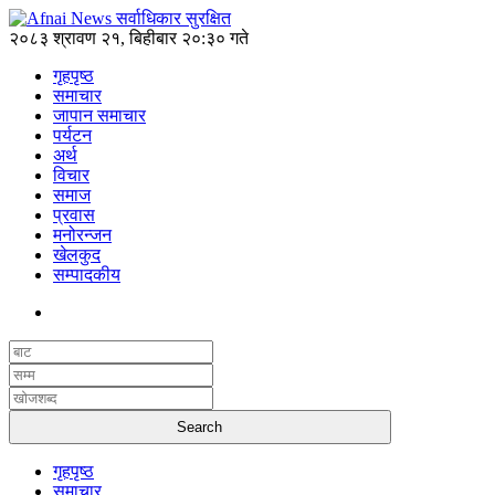
२०८३ श्रावण २१, बिहीबार २०:३० गते
गृहपृष्ठ
समाचार
जापान समाचार
पर्यटन
अर्थ
विचार
समाज
प्रवास
मनोरन्जन
खेलकुद
सम्पादकीय
गृहपृष्ठ
समाचार