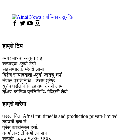
हाम्राे टिम
ब्यबस्थापक -शकुन राइ
सम्पादक -फुर्वा शेर्पा
सहसम्पादक-म्हेन्दो लामा
‍बिशेष सम्पाददाता -फुर्वा जा‌ङबु शेर्पा
नेपाल प्रतिनिधि – उत्तम श्रेष्ठ
युरोप प्रतिनिधि -ल्हाक्पा तेन्जी लामा
दक्षिण कोरिया प्रतिनिधि- गेल्छिरी शेर्पा
हाम्रो बारेमा
प्रस्तावित Afnai multimedia and production private limited
कम्पनी दर्ता नं.
प्रेस काउन्सिल दर्ता:
कार्यालय: टोकियो ,जापान
सम्पर्क :-०८० ९०४७ ३३४८