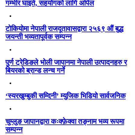
गम्भीर घाइते, सहयोगको लागि अपिल
टोकियोमा नेपाली राजदूतावासद्वारा २५६९ औं बुद्ध
जयन्ती भव्यतापूर्वक सम्पन्न
पुर्ण ट्रेडिङले भोली जापानमा नेपाली उत्पादनहरु र
बियरको ब्रान्ड लन्च गर्ने
‘स्यरखुम्बुकी सम्दिनी’ म्युजिक भिडियो सार्वजनिक
चुम्लुङ जापानद्वारा कःक्फ़ेक्वा तङ्नाम भव्य रूपमा
सम्पन्न