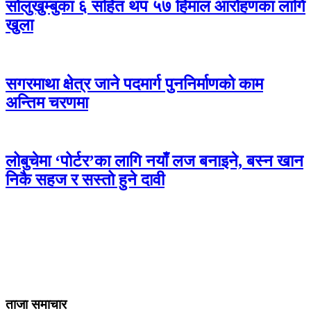
सोलुखुम्बुका ६ सहित थप ५७ हिमाल आरोहणका लागि
खुला
सगरमाथा क्षेत्र जाने पदमार्ग पुननिर्माणको काम
अन्तिम चरणमा
लोबुचेमा ‘पोर्टर’का लागि नयाँ लज बनाइने, बस्न खान
निकै सहज र सस्तो हुने दावी
ताजा समाचार