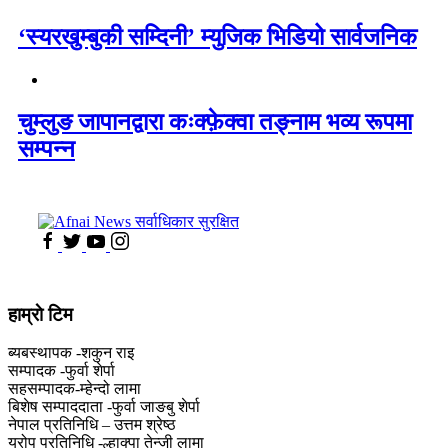
‘स्यरखुम्बुकी सम्दिनी’ म्युजिक भिडियो सार्वजनिक
चुम्लुङ जापानद्वारा कःक्फ़ेक्वा तङ्नाम भव्य रूपमा
सम्पन्न
हाम्राे टिम
ब्यबस्थापक -शकुन राइ
सम्पादक -फुर्वा शेर्पा
सहसम्पादक-म्हेन्दो लामा
‍बिशेष सम्पाददाता -फुर्वा जा‌ङबु शेर्पा
नेपाल प्रतिनिधि – उत्तम श्रेष्ठ
युरोप प्रतिनिधि -ल्हाक्पा तेन्जी लामा