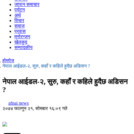
जापान समाचार
पर्यटन
अर्थ
विचार
समाज
प्रवास
मनोरन्जन
खेलकुद
सम्पादकीय
होमपेज
नेपाल आईडल-२, सुरु, कहाँ र कहिले हुदैछ अडिसन ?
नेपाल आईडल-२, सुरु, कहाँ र कहिले हुदैछ अडिसन
?
afnai news
२०७४ फाल्गुन २१, सोमबार १६:०९ गते