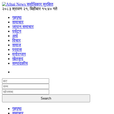
२०८३ श्रावण २१, बिहीबार १५:४० गते
गृहपृष्ठ
समाचार
जापान समाचार
पर्यटन
अर्थ
विचार
समाज
प्रवास
मनोरन्जन
खेलकुद
सम्पादकीय
गृहपृष्ठ
समाचार