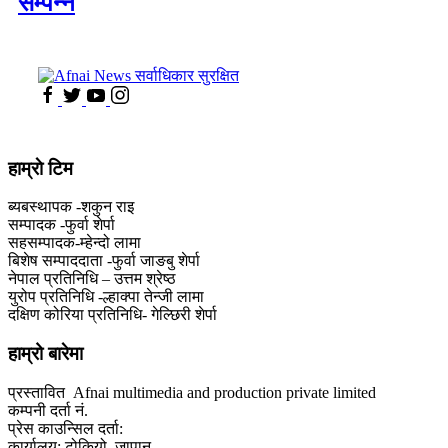
सम्पन्न
हाम्राे टिम
ब्यबस्थापक -शकुन राइ
सम्पादक -फुर्वा शेर्पा
सहसम्पादक-म्हेन्दो लामा
‍बिशेष सम्पाददाता -फुर्वा जा‌ङबु शेर्पा
नेपाल प्रतिनिधि – उत्तम श्रेष्ठ
युरोप प्रतिनिधि -ल्हाक्पा तेन्जी लामा
दक्षिण कोरिया प्रतिनिधि- गेल्छिरी शेर्पा
हाम्रो बारेमा
प्रस्तावित Afnai multimedia and production private limited
कम्पनी दर्ता नं.
प्रेस काउन्सिल दर्ता:
कार्यालय: टोकियो ,जापान