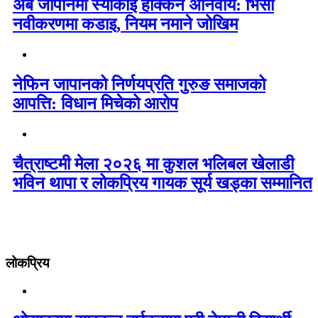
अब जापानमा स्याकाई होक्केन अनिवार्य: भिसा
नवीकरणमा कडाइ, नियम नमाने जोखिम
नेफिन जापानको निर्णयप्रति गुरुङ समाजको
आपत्ति: विधान मिचेको आरोप
चैत्राष्टमी मेला २०२६ मा कुशल भलिबल खेलाडी
भविन थापा र लोकप्रिय गायक सूर्य खड्का सम्मानित
लोकप्रिय