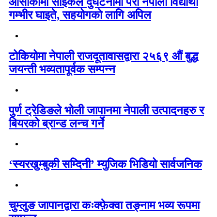
ओसाकामा साइकल दुर्घटनामा परी नेपाली विद्यार्थी
गम्भीर घाइते, सहयोगको लागि अपिल
टोकियोमा नेपाली राजदूतावासद्वारा २५६९ औं बुद्ध
जयन्ती भव्यतापूर्वक सम्पन्न
पुर्ण ट्रेडिङले भोली जापानमा नेपाली उत्पादनहरु र
बियरको ब्रान्ड लन्च गर्ने
‘स्यरखुम्बुकी सम्दिनी’ म्युजिक भिडियो सार्वजनिक
चुम्लुङ जापानद्वारा कःक्फ़ेक्वा तङ्नाम भव्य रूपमा