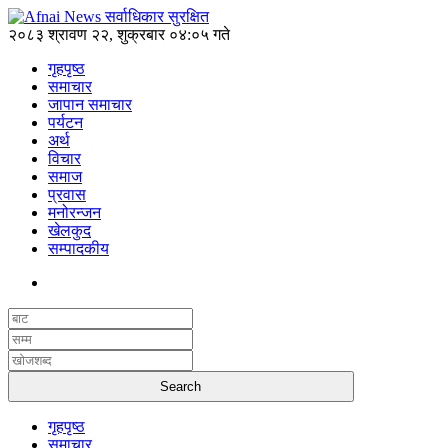
२०८३ श्रावण २२, शुक्रबार ०४:०५ गते
गृहपृष्ठ
समाचार
जापान समाचार
पर्यटन
अर्थ
विचार
समाज
प्रवास
मनोरन्जन
खेलकुद
सम्पादकीय
गृहपृष्ठ
समाचार