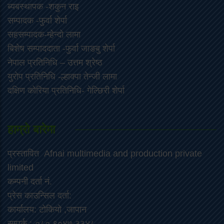
ब्यबस्थापक -शकुन राइ
सम्पादक -फुर्वा शेर्पा
सहसम्पादक-म्हेन्दो लामा
‍बिशेष सम्पाददाता -फुर्वा जा‌ङबु शेर्पा
नेपाल प्रतिनिधि – उत्तम श्रेष्ठ
युरोप प्रतिनिधि -ल्हाक्पा तेन्जी लामा
दक्षिण कोरिया प्रतिनिधि- गेल्छिरी शेर्पा
हाम्रो बारेमा
प्रस्तावित Afnai multimedia and production private
limited
कम्पनी दर्ता नं.
प्रेस काउन्सिल दर्ता:
कार्यालय: टोकियो ,जापान
सम्पर्क :-०८० ९०४७ ३३४८