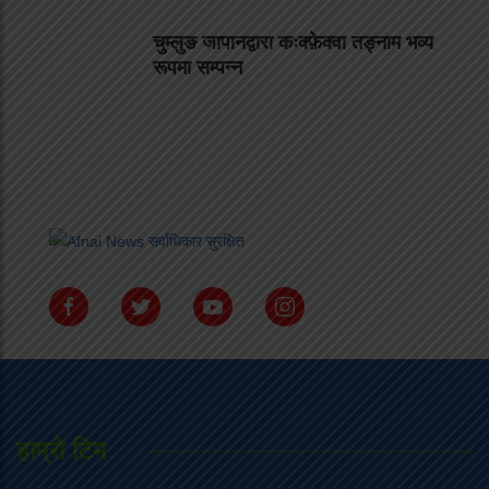
चुम्लुङ जापानद्वारा कःक्फ़ेक्वा तङ्नाम भव्य
रूपमा सम्पन्न
हाम्राे टिम