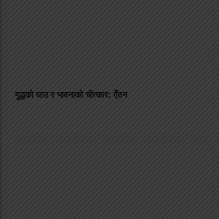
युद्धको घाउ र भावनाको चीत्कार: ऐँठन