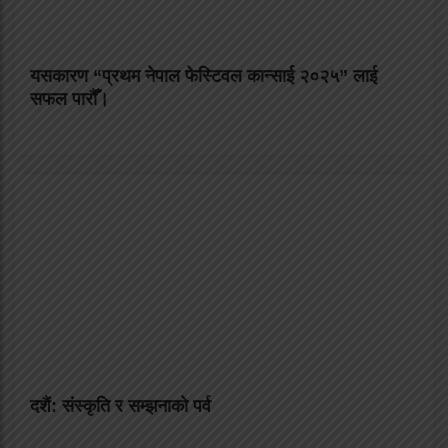
यसकारण “प्रथम नेपाल फेस्टिवल कान्साई २०२५” लाई
सफल पारौँ।
दशैं: संस्कृति र सम्झनाको पर्व