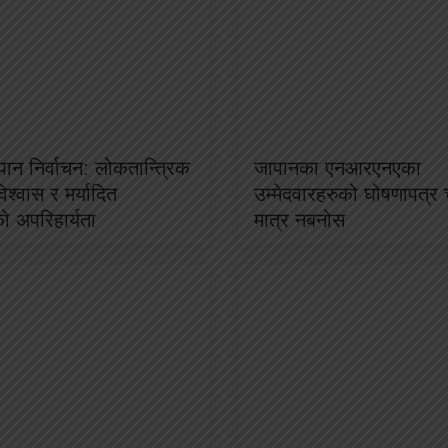
न निर्वाचन: लोकतान्त्रिक
जापानका एनआरएनएका
िश्वास र मर्यादित
उम्मेदवारहरुको घोषणापत्र 
ाको अपरिहार्यता
मात्र नबनोस