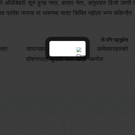
को आँधीबेहरी शूरु हुन्छ नत्र, हाम्रा नेता, अगुवाहरु हिजो जस्तै के
ा प्रदेश नारामा वा भाषणमा मात्र सिमित नहोला भन्न सकिन्दैन
यो पनि पढ्नुहोस
्रा
जापानका एनआरएनएका उम्मेदवारहरुको
घोषणापत्र चुनावी नारा मात्र नबनोस