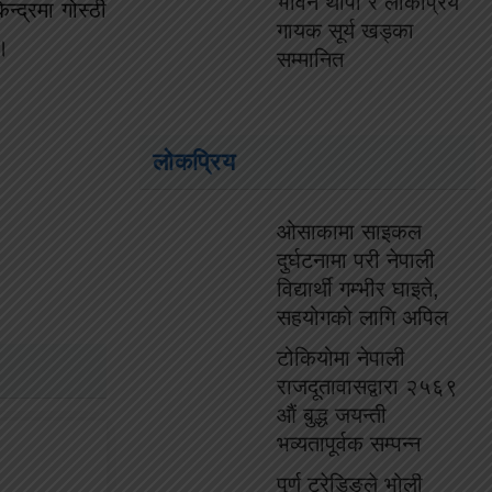
भविन थापा र लोकप्रिय
न्द्रमा गोस्ठी
गायक सूर्य खड्का
 ।
सम्मानित
लोकप्रिय
ओसाकामा साइकल
दुर्घटनामा परी नेपाली
विद्यार्थी गम्भीर घाइते,
सहयोगको लागि अपिल
टोकियोमा नेपाली
राजदूतावासद्वारा २५६९
औं बुद्ध जयन्ती
भव्यतापूर्वक सम्पन्न
पुर्ण ट्रेडिङले भोली