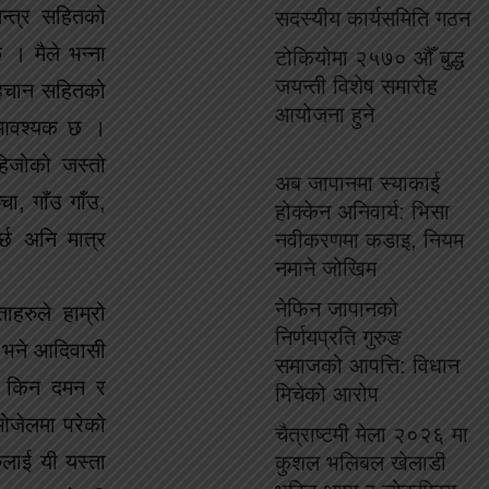
तन्त्र सहितको
सदस्यीय कार्यसमिति गठन
 । मैले भन्ना
टोकियोमा २५७० औँ बुद्ध
जयन्ती विशेष समारोह
पहिचान सहितको
आयोजना हुने
न आवश्यक छ ।
हिजोको जस्तो
अब जापानमा स्याकाई
ा, गाँउ गाँउ,
होक्केन अनिवार्य: भिसा
्छ अनि मात्र
नवीकरणमा कडाइ, नियम
नमाने जोखिम
नेफिन जापानको
हरुले हाम्रो
निर्णयप्रति गुरुङ
ो भने आदिवासी
समाजको आपत्ति: विधान
ी किन दमन र
मिचेको आरोप
 ओजेलमा परेको
चैत्राष्टमी मेला २०२६ मा
लाई यी यस्ता
कुशल भलिबल खेलाडी