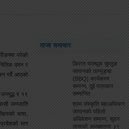
ताजा समाचार
्पीडनमा परेको
किरात याक्थुङ चुम्लुङ
जनितिक दमन र
जापानको ताम्भुङ्चा
न गर्दै आएको
(BBQ) कार्यक्रम
सम्पन्न, दुई पत्रकार
सम्मानित
 जनयुद्ध र १९
िबासी जनजाति
श्रम संस्कृति महाअभियान
जापानको पहिलो
तिहरुको भाषा,
अधिवेशन सम्पन्न, सुदन
 प्रदेशको माग
लामाको अध्यक्षतामा ३९