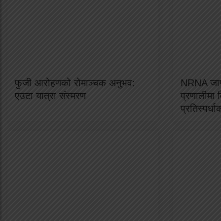
फुजी आरोहणको रोमाञ्चक अनुभव:
NRNA जापा
एउटा यात्रा संस्मरण
प्रणालीमा व
प्रतिस्पर्ध