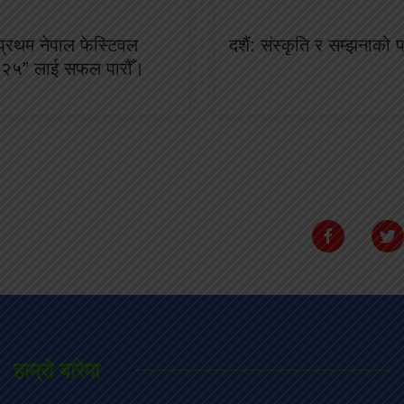
्रथम नेपाल फेस्टिवल
दशैं: संस्कृति र सम्झनाको पर
०२५” लाई सफल पारौँ।
हाम्रो बारेमा