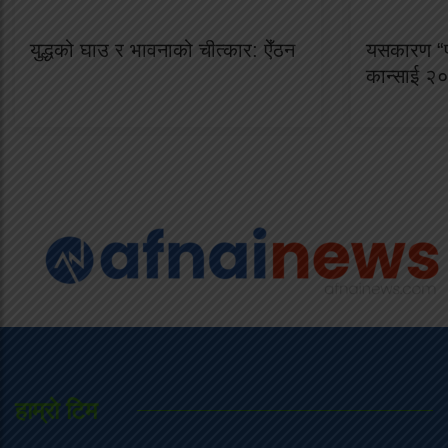
युद्धको घाउ र भावनाको चीत्कार: ऐँठन
यसकारण “प
कान्साई २
हाम्राे टिम