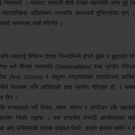
निम्त्यायो । यसबाट संसारमै सेतो रंगका महाजाति अन्य दुई (क
हाजातिहरू अहिलेसम्म जनजाति अवस्थामै गुज्रिरहेका छन् । य
ुको सम्बन्धमा चर्चा गरिनेछ ।
नि यसलाई विभिन्न देशमा भिन्नाभिन्नै ढंगले बुझ्ने र बुझाउने गर
िन्छ भने चीनमा जनजाति (Nationalities) शब्द प्रयोग गरिएक
रिक (first citizen) र संयुक्त राष्ट्रसंघको दस्तावेजमा आद
ैले नेपालमा पनि आदिवासी शब्द प्रयोग गरिएको हो । यसम
यक छैन ।
ि राज्यपक्षले गर्ने विभेद, दमन, शोषण र उत्पीडन एकै खाल
्रमण गरेको पाइन्छ । यस सन्दर्भमा रंगभेदी आन्दोलनका मह
देशमा आए उनीहरूको हातमा बाइबल थियो, हाम्रो हातमा जमीन र रा