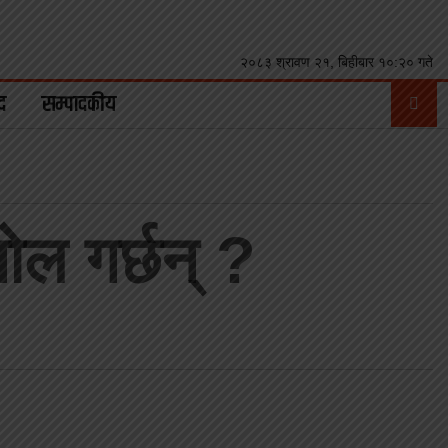
२०८३ श्रावण २१, बिहीबार १०:२० गते
द
सम्पादकीय
ोल गर्छन् ?