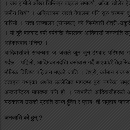
। जब हामीले आँखा चिम्लिएर बाइबल समात्यौ, आँखा खोलेर हेर्
जमीन थियो’ । अफ्रिकामा जस्तै नेपालमा पनि सुरु चरणमा
पारियो । सत्ता सञ्चालन (सैन्यबल) को जिम्मेवारी क्षेत्री÷ठकु
। यो दुवै बलबाट वर्षौ वर्षदेखि नेपालका आदिवासी जनजाति 
अहंकारवाद भनिन्छ ।
आदिवासीको सम्बन्धमा ज–जसले जुन जुन ढंगबाट परिभाषा गर
गर्दछ । पहिलो, आदिमकालदेखि बसोबास गर्दै आएको/ऐतिहासिक थ
मौलिक विशिष्ट पहिचान भएको जाति । तेश्रो, वर्तमान राज्यस
तत्वहरू नभएका अर्थात उल्लेखित मापदण्ड पुरा नगरेका स
अन्तर्राष्ट्रिय मापदण्ड पनि हो । स्वभावैले आदिवासीहरूले आ
यसकारण उसको प्रगति सम्भ्व हुँदैन र प्रायः ती समुदाय जनजा
जनजाति को हुन् ?