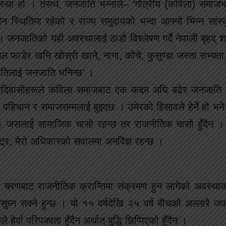
था हो । तसर्थ, जनजाति भन्नाले– ‘गोत्रीय (कविला) समाज
न स्थितिमा रहेको र राज्य समुदायको भन्दा आफ्नो भिन्न सांस्
नजातिको यही अवस्थालाई ठाडो विश्लेषण गर्दै नेपाली बृहद् शब
 फाडेर खनि खोस्री खाने, नागा, कोचे, कुसुण्डा जस्ता सभ्यता,
जातिलाई जनजाति भनिन्छ’ ।
का आदिवासीहरूले कविला समाजबाट एक कदम अघि बढेर जनजाति 
 पहिचान र समाजसम्मलाई बुझ्दछ । उमेरको हिसावले हेर्ने हो भने य
 । जसलाई सामाजिक चासो रहन्छ तर राजनीतिक चासो हुँदैन । म
 राष्ट्र, मेरो अधिकारको सवालमा अनविज्ञ रहन्छ ।
 चरणबाट राजनीतिक क्रान्तिमा संक्रमण हुन लागेको अवस्थाको
्न सक्ने हुन्छ । यो १५ वर्षदेखि २५ वर्ष बीचको अल्लारे जव
ा परिपक्वता हुँदैन अर्थात् बुद्धि छिप्पिएको हुँदैन ।