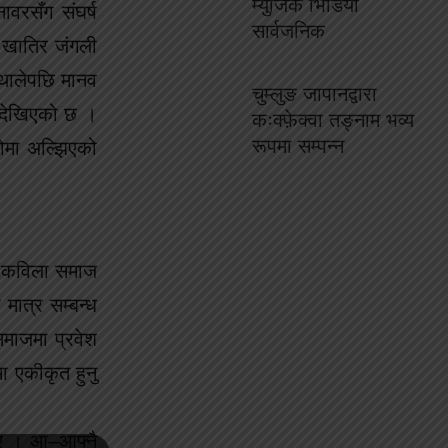
म्युजिक भिडियो
वरसँग संघर्ष
सार्वजनिक
ा खातिर जंगली
 थालेपछि मानव
चुम्लुङ जापानद्वारा
 देखिएको छ ।
कःक्फ़ेक्वा तङ्नाम भव्य
रूपमा सम्पन्न
लोमा अल्झिएको
नै कविला समाज
मात्र सम्बन्ध
समाजमा प्रवेश
ा एकीकृत हुनु
 गए । आ–आफ्नै