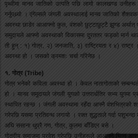
पृथ्वीमा मानव जातिको उत्पति पछि लामो कालखण्ड उनीहरू
गर्नुपथ्र्यो । एंगेल्सले जंगली अवस्थालाई मानव जातिको शैशव
अवस्था छाडेर आआफ्नो कुल, वंशको छुट्टाछुट्टै झुण्ड अर्था
समुदायले आफ्नो अवस्थाको विकासमा दु्रततर फड्को मार्न 
ती हुन् : १) गोत्र, २) जनजाति, ३) राष्ट्रियता र ४) राष्
अवस्था हो । जसको क्रमशः चर्चा गरिनेछ ।
१. गोत्र (Tribe)
गोत्र भनेको कविला अवस्था हो । केवल नातागोताको सम्बन्धल
हो । मानव समुदायले जंगली युगको उत्तरार्धतिर सभ्य युगमा प्
स्थापित रहन्छ । जंगली अवस्थामा रहँदा आफ्नै वंशभित्रको शार
गरेपछि यसमा प्रतिवन्ध लगायो । रक्त शुद्धताले गर्दा पशुभन
अघि ससाना थुप्रै गण, गोत्र, कुलमा बाँडिएर बसे ।
गोत्रीय समाजमा प्रवेश गरेपछि उनीहरूले आआफ्नै भिन्न आस्थ