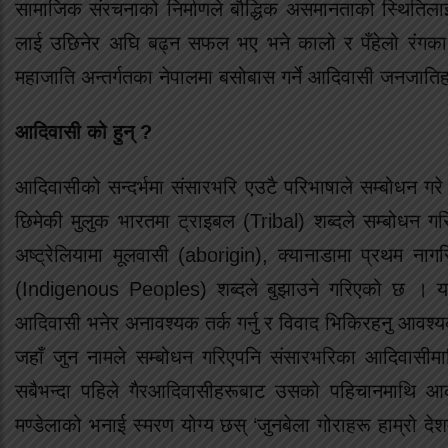
सामाजिक संरचनाको निर्माणले बौद्धिक असमानताको स्थितिलाई 
लाई उछिनेर अघि बढ्न सफल भए भने कालो र पँहेलो रंगका म
महाजाति अन्तर्गतका नेपालमा बसोबास गर्ने आदिवासी जनजातिहर
आदिवासी को हुन् ?
आदिवासीको सन्दर्भमा संसारभरि एउटै परिभाषाले सम्बोधन गरे प
छिमेकी मुलुक भारतमा ट्राइबल (Tribal) शब्दले सम्बोधन गर
अष्ट्रेलियामा मूलवासी (aborigin), क्यानाडामा प्रथम नाग
(Indigenous Peoples) शब्दले बुझाउने गरिएको छ । यस
आदिवासी भनेर अनावश्यक तर्क गर्नु र विवाद भिकिरहनु आवश्
जहाँ जुन नामले सम्बोधन गरिएपनि संसारभरिका आदिवासीमाथ
सबैभन्दा पहिले गैरआदिवासीहरूबाट उसको पहिचानमाथि आक
मण्डेलाको भनाई स्मरण योग्य छस् ‘जुनबेला गोराहरू हाम्रो 