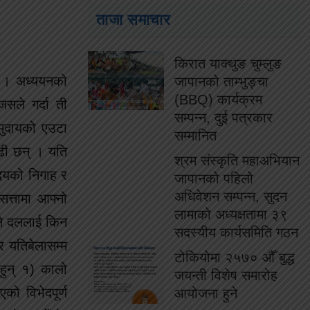
ताजा समाचार
किरात याक्थुङ चुम्लुङ
 । अध्ययनको
जापानको ताम्भुङ्चा
(BBQ) कार्यक्रम
ले गर्दा ती
सम्पन्न, दुई पत्रकार
मुदायको एउटा
सम्मानित
ढी छन् । यति
श्रम संस्कृति महाअभियान
ोदयको निगाह र
जापानको पहिलो
अधिवेशन सम्पन्न, सुदन
त्तामा आफ्नो
लामाको अध्यक्षतामा ३९
्ने दललाई किन
सदस्यीय कार्यसमिति गठन
र यतिबेलासम्म
टोकियोमा २५७० औँ बुद्ध
हुन् १) कालो
जयन्ती विशेष समारोह
ो विभेदपूर्ण
आयोजना हुने