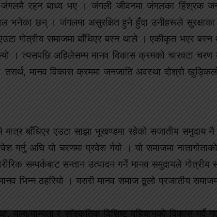
 जंगलमै रहन बाध्य भए । जंगली जीवनमा जंगलका हिंश्रक जना
काल भनेका छन् । जंगलमा असुरक्षित हुने हुँदा उनीहरूले सुरक्षाक
त् एउटा गोत्रीय समाजमा बाँधिएर बस्न थाले । एकीकृत भएर बस्न
थाल्यो । त्यसपछि अहिलेसम्म मानव विकास क्रमको चारवटा चरण
ट्र । तसर्थ, मानव विकास क्रममा जनजाति अवस्था दोश्रो खुड्कि
े मात्र बाँधिएर एउटा साझा भूखण्डमा रहेको सजातीय समुदाय 
रवेश गर्नु अघि यो चरणमा प्रवेश र्गयो । यो समाजमा नातागोताको 
ीरिक सम्पर्कबाट सन्तान उत्पादन गर्ने मानव समुदायले गोत्रीय 
्दा मानव भिन्न ठहरियो । यसरी मानव समाज ठूलो प्रजातीय समाजम
ा, मूल्य/मान्यता र सांस्कृतिक विशिष्ट पहिचानको विकास गर्दै