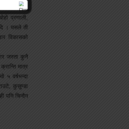
 गर्न सामाजिक
ोहो प्रणाली,
आदि । यसले ती
रिवार विकासको
र जस्ता कुनै
्रान्ति मात्र
ो ५ वर्षभन्दा
उटे, कुसुण्डा
ी पनि चिन्दैन