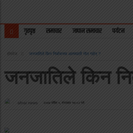
गृहपृष्ठ
समाचार
जापान समाचार
पर्यटन
होमपेज
जनजातिले किन निर्बाचनमा आत्मघाती गोल गर्छन् ?
जनजातिले किन निर्
afnai news
२०७४ मंसिर ५, मंगलवार १७:०२ गते