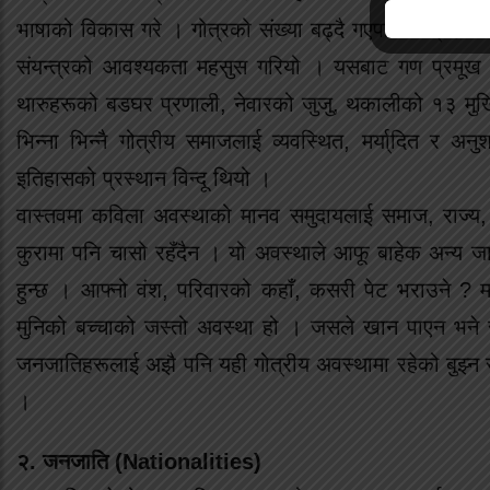
भाषाको विकास गरे । गोत्रको संख्या बढ्दै गएपछि गोत्रहरू
संयन्त्रको आवश्यकता महसुस गरियो । यसबाट गण प्रमूख अ
थारुहरूको बडघर प्रणाली, नेवारको जुजु, थकालीको १३ मुखि
भिन्ना भिन्नै गोत्रीय समाजलाई व्यवस्थित, मर्या्दित र 
इतिहासको प्रस्थान विन्दू थियो ।
वास्तवमा कविला अवस्थाको मानव समुदायलाई समाज, राज्य, 
कुरामा पनि चासो रहँदैन । यो अवस्थाले आफू बाहेक अन्य जा
हुन्छ । आफ्नो वंश, परिवारको कहाँ, कसरी पेट भराउने ? मात्
मुनिको बच्चाको जस्तो अवस्था हो । जसले खान पाएन भने रुँने
जनजातिहरूलाई अझै पनि यही गोत्रीय अवस्थामा रहेको बुझ्न
।
२. जनजाति (Nationalities)