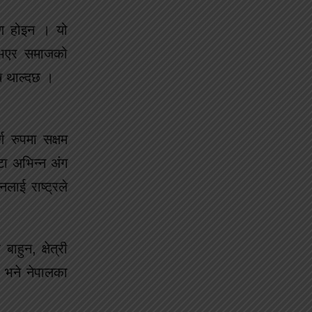
रण होइन । यो
 नभएर समाजको
्न थाल्दछ ।
्ण रुपमा सक्षम
टा अभिन्न अंग
लाई राष्ट्रले
हुन, क्षेत्री
 भने नेपालका