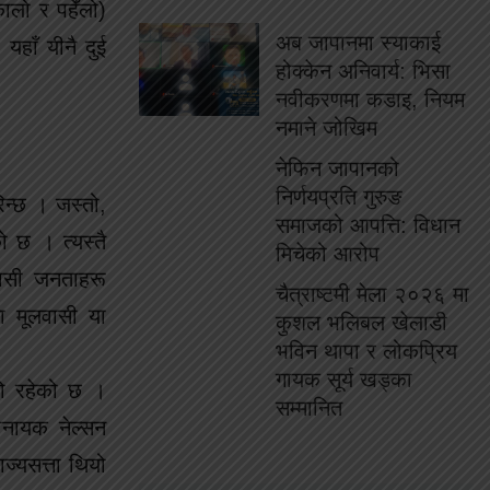
ालो र पहेँलो)
अब जापानमा स्याकाई
हाँ यीनै दुई
होक्केन अनिवार्य: भिसा
नवीकरणमा कडाइ, नियम
नमाने जोखिम
नेफिन जापानको
निर्णयप्रति गुरुङ
िन्छ । जस्तो,
समाजको आपत्ति: विधान
ो छ । त्यस्तै
मिचेको आरोप
िवासी जनताहरू
चैत्राष्टमी मेला २०२६ मा
ा मूलवासी या
कुशल भलिबल खेलाडी
भविन थापा र लोकप्रिय
गायक सूर्य खड्का
को रहेको छ ।
सम्मानित
ानायक नेल्सन
ज्यसत्ता थियो