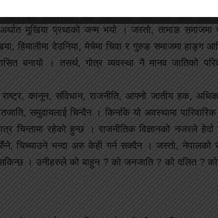
 बीच प्राकृतिक स्रोतको उपयोग, व्यवस्थापन र नियन्त्रण कायम
र्थात मुखिया प्रथाको जन्म भयो । जस्तो, तामाङ समाजमा च
या, हिमालीमा देउनिया, मेचेमा चिवा र गुरुङ समाजमा हाङ्ग 
अनुशासित बनायो । तसर्थ, गोत्र व्यवस्था नै मानव जातिको प
राष्ट्र, कानून, संविधान, राजनीति, आफ्नो जातीय हक, अधिका
तजाति, समुदायलाई चिन्दैन । किनकि यो अवस्थामा पारिवारिक क
र चिन्तामा रहेको हुन्छ । राजनीतिक विज्ञानको नजरले हेर्दा य
, चिच्याउने भन्दा अरु केही गर्न सक्दैन । जस्तो, नेपालको रा
 सकिन्छ । उनीहरुले को बाहुन ? को जनजाति ? को दलित ? कोह