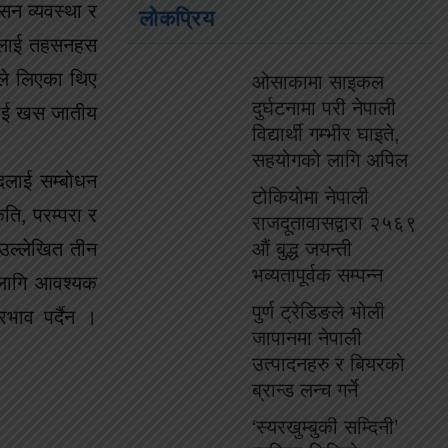
सन व्यवस्था र
लोकप्रिय
तीलाई तहसनहस
ुनले लिएका थिए
ओसाकामा साइकल
दुर्घटनामा परी नेपाली
सलाई खस जातीय
विद्यार्थी गम्भीर घाइते,
सहयोगको लागि अपिल
दलाई सम्बोधन
टोकियोमा नेपाली
ति, परम्परा र
राजदूतावासद्वारा २५६९
 उल्लेखित तीन
औं बुद्ध जयन्ती
भव्यतापूर्वक सम्पन्न
 लागि आवश्यक
पुर्ण ट्रेडिङले भोली
रभाव पर्दैन ।
जापानमा नेपाली
उत्पादनहरु र बियरको
ब्रान्ड लन्च गर्ने
‘स्यरखुम्बुकी सम्दिनी’