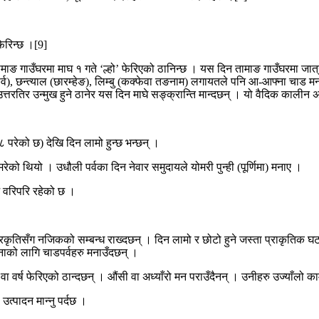
फेरिन्छ ।[9]
तामाङ गाउँघरमा माघ १ गते ‘ल्हो’ फेरिएको ठानिन्छ । यस दिन तामाङ गाउँघरमा जात्
्व), छन्त्याल (छारम्हेङ), लिम्बु (कक्फेवा तङनाम) लगायतले पनि आ-आफ्ना चाड मन
घाम उत्तरतिर उन्मुख हुने ठानेर यस दिन माघे सङ्क्रान्ति मान्दछन् । यो वैदिक काली
८ परेको छ) देखि दिन लामो हुन्छ भन्छन् ।
रेको थियो । उधौली पर्वका दिन नेवार समुदायले योमरी पुन्ही (पूर्णिमा) मनाए ।
्भ वरिपरि रहेको छ ।
ृतिसँग नजिकको सम्बन्ध राख्दछन् । दिन लामो र छोटो हुने जस्ता प्राकृतिक घटन
झनाको लागि चाडपर्वहरु मनाउँदछन् ।
्हो वा वर्ष फेरिएको ठान्दछन् । औंसी वा अध्याँरो मन पराउँदैनन् । उनीहरु उज्याँलो क
 उत्पादन मान्नु पर्दछ ।