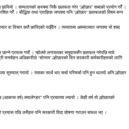
ख छापियो । सम्पादनको क्रममा निकै छलफल गरेर ‘ल्होछार’ शब्दको प्रयोग गरेँ ।
काशित गरेँ । बौद्धिक तथा प्राज्ञिक जगतमा पनि ‘ल्होछार’ छलफलको विषय बन्न
ाचार वा विचार कतै छापिएको पाइँदैन । त्यसतामा आमसञ्चार जगतमा यो शब्द
र छान्ने प्रयास गर्यो । य्होल्मो लगायतका समुदायसँग छलफल गरेपछि माघे
त्री मनमोहन अधिकारीले ‘सोनाम’ ल्होछारको दिन सरकारी कर्मचारीहरुको लागि
ा सुरुवात् गरायो । यसका साथै थप चर्चा परिचर्चा पनि हुन थाल्यो अनि ल्होछार
दिङ (आकास वर्ष) क्यालेण्डर” पनि प्रचारमा ल्यायो । केही वर्ष यो ल्होछारको
 वर्षको प्रयास पछि उनीहरु पनि सरकारी विदा घोषणा गराउन सफल भए ।