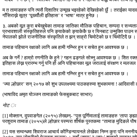
म त तामाङहरु पनि त्यसै दिशातिर उन्मूख भइरहेको देखिरहेको छुँ । तराईका यादवह
गाँसिराख्ने सूत्र ‘पूर्ख्यौली इतिहास’ र ‘भाषा’ मात्र हुनेछ ।
३. अबको मूल कुरा बचेखुचेका तामाङ जातिका मौलिक पहिचान, सम्पदा र सभ्यतालाई के
प्रभावशाली संस्कृतिहरुले पनि ङ्याकेको ङ्याकेकै छ र यिनबाट उन्मुक्ति पाउन स
नेपालको झोले राजनीतिक संस्कृतिले त झन् साह्रो चिमोटेको छ र चिमोटिदै छ
तामाङ पहिचान रक्षाको लागि अब हामी गम्भिर हुन र सचेत हुन आवश्यक छ ।
अब के गर्ने ? हाम्रो रणनीति के हुने ? गहन ढङ्गले सोच्नु आवश्यक छ । शित रक
इतिहास लेख्न प्रारम्भ गर्नु पनि हो अनि पहिचानका मूल जरालाई संरक्षण र मलज
तामाङ पहिचान रक्षाको लागि अब हामी गम्भिर हुन र सचेत हुन आवश्यक छ ।
‘ज्या ल्होछार’ सन् २०१७ को शुभ उपलक्ष्यमा पाठकहरुमा शुभकामना ! आदिवासी 
(भाषाविद अमृत याेञ्जन तामाङकाे फेसबुकबाट साभार)
नाेट ः
[1] मोक्तान, दुपवाङगेल (२०१५) लेख्छन्- “पुस पूर्णिमालाई तामाङहरु ‘तापा ङ्ह्या’
परशुराम तामाङ (२०५५)ले ल्होछार परम्परा शीर्षक पुस्तकमा “तामाङ मुदिङले पौष 
[2] यस सम्वन्धमा शिवराज आचार्य कौण्डिन्यायनले लेखेका निम्न कुरा पनि मननीय छ- 