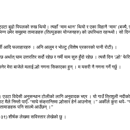
ढो पिपलको रुख थियो। त्यहाँ ‘माम थान’ थियो र एका विहानै ‘माम’ (बज्यै, पूर्ख
न उमेर समुहमा तामाङहरु (तिल्पुङका योन्जनहरु) को उपस्थित रहन्थ्यो। सो दिनको 
सी आदि फलाहारहरु । अनि आलुम र भोल्टु (विशेष प्रकारको पानी रोटी) ।
हेछ अर्थात् घाम उत्तरतिर सर्दो रहेछ र गर्मी याम सुरु हुँदो रहेछ । त्यसै दिन ‘ल्हो’
 भनेर मेरा बाजेले मलाई ल्हो गणना सिकाएका हुन् । म यसरी नै गणना गर्ने गर्छु ।
। एउटा विदेसी अनुसन्धान टोलीको लागि अनुवादक भएर । यो गाउँ त्रिशुली नदीको 
 मैले निम्तो पाएँ- “माघे संक्रान्तिमा ल्होसार हेर्न आउनोस् ।” अर्कीले कुरा थप
ा तामाङहरू पनि साल्मे आउँछन् ।”
९) शीर्षक लेखमा सविस्तार लेखेको छु ।