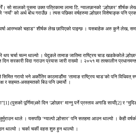
गरेँ। सो सालको पुसमा उक्त पत्रिकामा लामा टि. ग्यालछानको ‘ल्होछार’ शीर्षक ले
‘नयाँ’ को अर्थ बोध गराउँछ । त्यस पछिका वर्षहरुमा ल्होछार विशेषाङ्क पनि प्र
र्षा आरम्भको चहाड” शीर्षक लेख छापिएको पाइन्छ । यसबाहेक अरु कुनै लेख, सम
 थप चर्चा चल्न थाल्यो । घेदुङले तामाङ जातिमा राष्ट्रिय चाड खडकेकोले ल्होछा
्त दिन सरकारी विदा गराउन प्रयास जारी राख्यो । २०५१ मा तत्कालीन प्रधानमन्
मित गरायो भने अर्कोतिर काठमाडौंमा ‘तामाङ राष्ट्रिय चाड’को पनि विधिवत् रुपम
िपक्ष र सहमत-असहमतको बिउ पनि उमार्यो ।
[1] (पुसको पूर्णिमा)को दिन ‘ल्होछार’ मान्नु पर्ने प्रस्ताव अगाडि सार्यो[2] र “मु
राउन जुर्मुराउन थाले । यसपछि ‘ग्याल्पो ल्होसार’ पनि सतहमा आउन थाल्यो । केही
न थाल्यो । चर्का चर्की वहस शुरु हुन थाल्यो ।