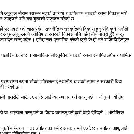
गि अनुकुल मौसम प्रारम्भ भएको ठानियो र कृषिजन्य चाडको रुपमा विकास भयो
न्न रुपहरुले पनि यस कुराको सङ्केत गरेको छ ।
को प्रभावले गर्दा चाड पर्वमा राजनीतिक संस्कृतिको विकास हुनु पनि कुनै अनौठो
 अनुकुलको ज्योतिष शास्त्रको विकास पनि गर्छ (सौर्य पात्रो हुँदै चन्द्र
 उत्पादन मान्नु पर्दछ । इतिहासले प्रमाणित गरेको कुरो के हो भने शक्तिविहिनहरु
खा पछारिसकेको छ । सामाजिक-सांस्कृतिक चाडको रुपमा स्थापित ल्होछार धार्मिक
परम्परागत रुपमा रहेको ल्होछारलाई स्थानीय चाडको रुपमा र सरकारी विदा
ानी गरेको छ ।
ुरो पात्रोले साढे ३६५ दिनलाई व्यवस्थापन गर्न सक्नु पर्छ । यो कुनै ज्योतिष
ठ्यारो मान्नु पर्ने वा विवाद उठाउनु पर्ने कुरो केही देख्दिनँ । भौगोलिक
ु कुनै बज्जिका । तर उनीहरुका धर्म र संस्कार भने एउटै छ र उनीहरु आफुलाई
ार भाषा’ बोलिरहेका छन् ।