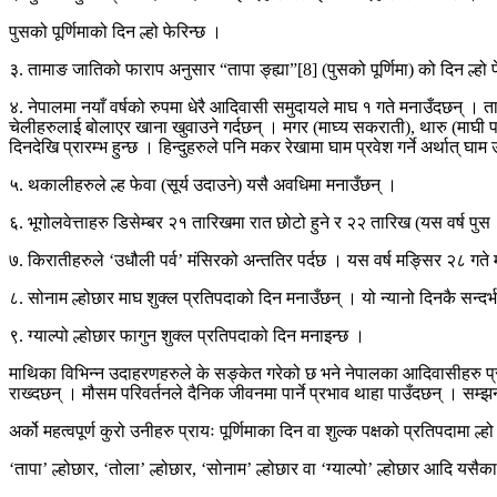
पुसको पूर्णिमाको दिन ल्हो फेरिन्छ ।
३. तामाङ जातिको फाराप अनुसार “तापा ङ्ह्या”[8] (पुसको पूर्णिमा) को दिन ल्हो 
४. नेपालमा नयाँ वर्षको रुपमा धेरै आदिवासी समुदायले माघ १ गते मनाउँदछन् । 
चेलीहरुलाई बोलाएर खाना खुवाउने गर्दछन् । मगर (माघ्य सकराती), थारु (माघी पर
दिनदेखि प्रारम्भ हुन्छ । हिन्दुहरुले पनि मकर रेखामा घाम प्रवेश गर्ने अर्थात् 
५. थकालीहरुले ल्ह फेवा (सूर्य उदाउने) यसै अवधिमा मनाउँछन् ।
६. भूगोलवेत्ताहरु डिसेम्बर २१ तारिखमा रात छोटो हुने र २२ तारिख (यस वर्ष पुस 
७. किरातीहरुले ‘उधौली पर्व’ मंसिरको अन्ततिर पर्दछ । यस वर्ष मङ्सिर २८ गते म
८. सोनाम ल्होछार माघ शुक्ल प्रतिपदाको दिन मनाउँछन् । यो न्यानो दिनकै सन्दर
९. ग्याल्पो ल्होछार फागुन शुक्ल प्रतिपदाको दिन मनाइन्छ ।
माथिका विभिन्न उदाहरणहरुले के सङ्केत गरेको छ भने नेपालका आदिवासीहरु प्रक
राख्दछन् । मौसम परिवर्तनले दैनिक जीवनमा पार्ने प्रभाव थाहा पाउँदछन् । सम्
अर्को महत्वपूर्ण कुरो उनीहरु प्रायः पूर्णिमाका दिन वा शुल्क पक्षको प्रतिपदामा ल
‘तापा’ ल्होछार, ‘तोला’ ल्होछार, ‘सोनाम’ ल्होछार वा ‘ग्याल्पो’ ल्होछार आदि यसैका