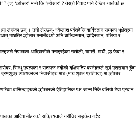
 ? (२) ‘ल्होछार’ भन्ने कि ‘ल्होसार’ ? तेस्रो विवाद पनि देखिन थालेको छ-
लेखेका छन् । उनी लेख्छन्- “कैलाश पर्वतदेखि दार्दिस्तान सम्मका भूक्षेत्रमा
त् माघतिर ल्होसार मनाउँदथ्यो अनि बाल्चिस्तान, दार्दिस्तान, पर्सिया र
रहरुले नेपालका आदिवासीले मनाइरहेका उद्यौली, यामरी, माघी, ल्ह फेबा र
ोवर, सिन्धु उपत्यका र सतलज नदीको दक्षिणतिर बस्नेहरुले सूर्य उतरायान हुँदा
्रम्हपुत्र उपत्यकाका निवासीहरु माघ (माघ शुक्ल प्रतिपदा) मा ल्होछार
रिका वासिन्दाहरुको ल्होछारको ऐतिहासिक पक्ष जान्न निकै बलियो टेवा प्रदान
ा नेपालका आदिवासीहरुको सक्रियताले यसैतिर सङ्केत गर्दछ-