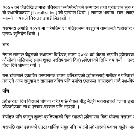
२०४५ को जेठदेखि तामाङ पत्रिका ‘स्योम्हेन्दो’को सम्पादन तथा प्रकाशन सुरु 
यो स्थानीयकरण (Localization) को प्रयास थियो । तामाङ भाषामा ‘छार’ शब्दले 
थाल्यो । यसले निरन्तर उचाइँ लिइरह्यो ।
यसभन्दा अगाडि २०४२ मा “रिमठिम-२” पत्रिकामा परशुराम तामाङको “ल्होसारः व
प्रायः सुनिदैन थियो ।
चार
नेपाल तामाङ घेदुङको स्थापना विधिवत् रुपमा २०४७ को जेठमा भएपछि ल्होछारबारे
औंसीको भोलिपल्ट (माघ शुक्ल प्रतिपदाको दिन) ल्होछारको तिथि तय गर्यो । उक
विदा दिने घोषणा गर्यो ।
यस घोषणाले एकातिर परम्परागत रुपमा चलिआएको ल्होछारलाई गाउँघर र परिवारमै सि
मनाउने अन्य समुदाय र तामाङहरुबिच पनि पर्याप्त छलफल नगराएको भन्दै पक्ष-व
पाँच
ल्होछारका दिन विदाको घोषणा गरिए पछि नेपाल बौद्ध मैत्री महासङ्घले “तापा ङ्ह्या”
जोडतोडका साथ प्रचार-प्रसार पनि भइरह्यो ।
शेर्पाहरु पनि फागुन शुक्ल प्रतिपदाको दिन ग्याल्पो ल्होसारमा विदा घोषणा ग
यसपछि तामाङहरुको एउटा धार्मिक समुह पनि ग्याल्पो ल्होसारको पक्षका खुलेर आउ