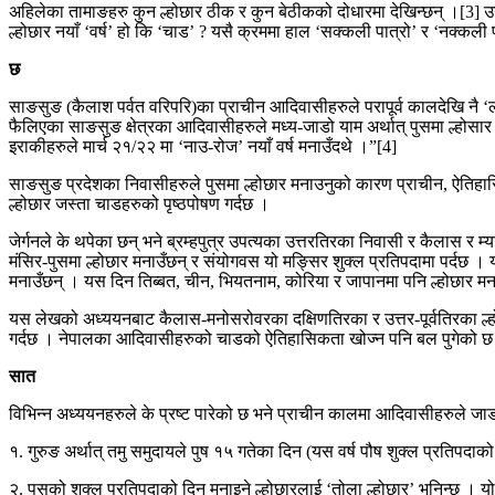
अहिलेका तामाङहरु कुन ल्होछार ठीक र कुन बेठीकको दोधारमा देखिन्छन् ।[3] उनीहर
ल्होछार नयाँ ‘वर्ष’ हो कि ‘चाड’ ? यसै क्रममा हाल ‘सक्कली पात्रो’ र ‘नक्कली
छ
साङसुङ (कैलाश पर्वत वरिपरि)का प्राचीन आदिवासीहरुले परापूर्व कालदेखि नै ‘लो
फैलिएका साङसुङ क्षेत्रका आदिवासीहरुले मध्य-जाडो याम अर्थात् पुसमा ल्होसार मन
इराकीहरुले मार्च २१/२२ मा ‘नाउ-रोज’ नयाँ वर्ष मनाउँदथे ।”[4]
साङसुङ प्रदेशका निवासीहरुले पुसमा ल्होछार मनाउनुको कारण प्राचीन, ऐतिहासिक
ल्होछार जस्ता चाडहरुको पृष्ठपोषण गर्दछ ।
जेर्गनले के थपेका छन् भने ब्रम्हपुत्र उपत्यका उत्तरतिरका निवासी र कैलास र
मंसिर-पुसमा ल्होछार मनाउँछन् र संयोगवस यो मङ्सिर शुक्ल प्रतिपदामा पर्दछ । 
मनाउँछन् । यस दिन तिब्बत, चीन, भियतनाम, कोरिया र जापानमा पनि ल्होछार मना
यस लेखको अध्ययनबाट कैलास-मनोसरोवरका दक्षिणतिरका र उत्तर-पूर्वतिरका ल्होछ
गर्दछ । नेपालका आदिवासीहरुको चाडको ऐतिहासिकता खोज्न पनि बल पुगेको छ
सात
विभिन्न अध्ययनहरुले के प्रष्ट पारेको छ भने प्राचीन कालमा आदिवासीहरुले जा
१. गुरुङ अर्थात् तमु समुदायले पुष १५ गतेका दिन (यस वर्ष पौष शुक्ल प्रतिपदाको
२. पुसको शुक्ल प्रतिपदाको दिन मनाइने ल्होछारलाई ‘तोला ल्होछार’ भनिन्छ । य