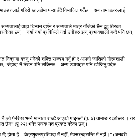
े तामाङहरुलाई गहिरो खाल्डोमा फसाउँदै विभाजित गर्दैछ । अब तामाङहरुलाई
सभ्यतालाई वाह्य चिन्तन दर्शन र सभ्यताले मात्र गाँजेको छैन दुइ तिरका
केका छन् । नयाँ नयाँ प्रविधिले गर्दा उनीहरु झन् प्रभावशाली बन्दै पनि छन् ।
त निद्रामा बस्नु भनेको शक्ति सञ्चय गर्नु हो र आफ्नो जातिको गौरवशाली
्छ, ‘जेहाद’ नै छेडन पनि सकिन्छ । अन्य उपायहरु पनि खोजिनु पर्दछ ।
ै ल्हो फेरिन्छ भन्ने मान्यता राख्दै आएको पाइन्छ” (पृ. ४) तामाङ र ल्होछार । तर
ा सहमत छैन” (पृ २२) भनेर फरक मत प्रकट गरेका छन्।
) होता है। चैत्रशुक्लप्रतिपदा में नहीं, मेषसङ्क्रान्ति में नहीं।” (जनवरी