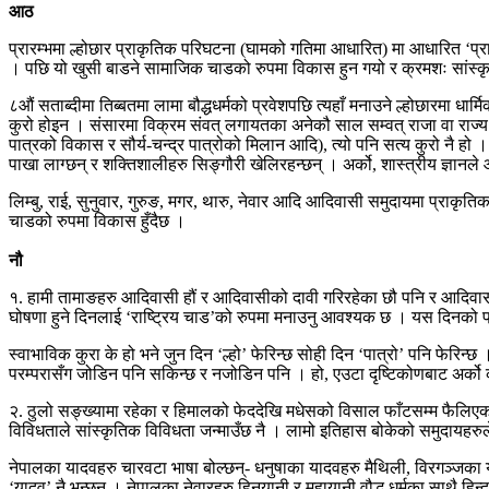
आठ
प्रारम्भमा ल्होछार प्राकृतिक परिघटना (घामको गतिमा आधारित) मा आधारित ‘
। पछि यो खुसी बाडने सामाजिक चाडको रुपमा विकास हुन गयो र क्रमशः सांस्कृत
८औं सताब्दीमा तिब्बतमा लामा बौद्धधर्मको प्रवेशपछि त्यहाँ मनाउने ल्होछारमा ध
कुरो होइन । संसारमा विक्रम संवत् लगायतका अनेकौ साल सम्वत् राजा वा राज्य 
पात्रको विकास र सौर्य-चन्द्र पात्रोको मिलान आदि), त्यो पनि सत्य कुरो नै हो । 
पाखा लाग्छन् र शक्तिशालीहरु सिङ्गौरी खेलिरहन्छन् । अर्को, शास्त्रीय ज्ञानले आफ
लिम्बु, राई, सुनुवार, गुरुङ, मगर, थारु, नेवार आदि आदिवासी समुदायमा प्रा
चाडको रुपमा विकास हुँदैछ ।
नौ
१. हामी तामाङहरु आदिवासी हौं र आदिवासीको दावी गरिरहेका छौ पनि र आदिवास
घोषणा हुने दिनलाई ‘राष्ट्रिय चाड’को रुपमा मनाउनु आवश्यक छ । यस दिनको प्
स्वाभाविक कुरा के हो भने जुन दिन ‘ल्हो’ फेरिन्छ सोही दिन ‘पात्रो’ पनि फेरिन्छ
परम्परासँग जोडिन पनि सकिन्छ र नजोडिन पनि । हो, एउटा दृष्टिकोणबाट अर्को कमज
२. ठुलो सङ्ख्यामा रहेका र हिमालको फेददेखि मधेसको विसाल फाँटसम्म फैलिएका ता
विविधताले सांस्कृतिक विविधता जन्माउँछ नै । लामो इतिहास बोकेको समुदायहरुले 
नेपालका यादवहरु चारवटा भाषा बोल्छन्- धनुषाका यादवहरु मैथिली, विरगञ्जका य
‘यादव’ नै भन्छन् । नेपालका नेवारहरु हिनयानी र महायानी वौद्ध धर्मका साथै हिन्