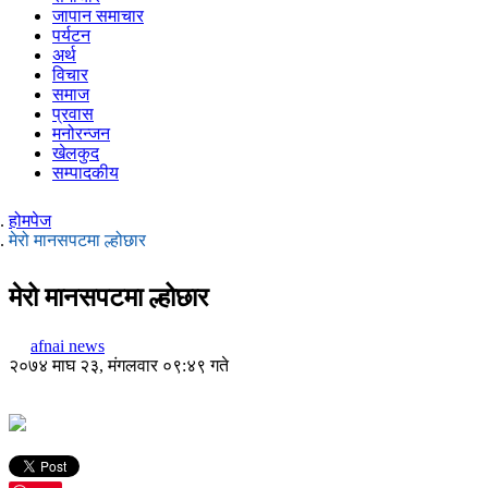
जापान समाचार
पर्यटन
अर्थ
विचार
समाज
प्रवास
मनोरन्जन
खेलकुद
सम्पादकीय
होमपेज
मेरो मानसपटमा ल्होछार
मेरो मानसपटमा ल्होछार
afnai news
२०७४ माघ २३, मंगलवार ०९:४९ गते