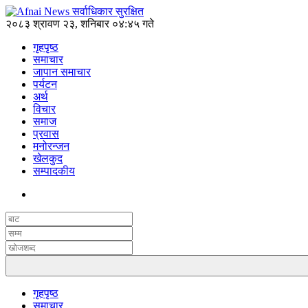
२०८३ श्रावण २३, शनिबार ०४:४५ गते
गृहपृष्ठ
समाचार
जापान समाचार
पर्यटन
अर्थ
विचार
समाज
प्रवास
मनोरन्जन
खेलकुद
सम्पादकीय
गृहपृष्ठ
समाचार