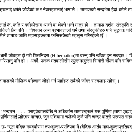
रुलाई धर्मले जोडेको छ र नेवारहरुलाई भाषाले । तामाङको सन्दर्भमा हेर्दा धर्मल
, कति र कहिलेसम्म थाम्ने वा थेक्ने भन्ने मात्र हो । तामाङ दर्शन, संस्कृति र 
जिलो छैन पनि । विश्वका अन्य प्रभावशाली धर्म तथा संस्कृतिहरु पनि सुटुक्क पसिस
 । मैले तामाङ जाति महासङ्कटमा फसिसकेको महसुस गरिरहेको छुँ ।
्तधारी जीवहरु झै गरी शितनिद्रा (Hibernation)मा बस्नु पनि उचित हुन सक्दछ । शि
ल गरिरहनु पनि हो । अर्को, फरक मतवालीसँग खुल्लमखुल्ला सिंगौरी खेल्न पनि सकिन
तामाङको मौलिक पहिचान जोहो गर्न यहाँहरु सबैको जाँगर सल्बलाइ रहोस् ।
 भन्दछन् । …. परापूर्वकालदेखि नै अधिकांस तामाङहरुले यस पूर्णिमा (तापा ङ्ह्या) न
पूर्णिमालाई ल्होछार मान्दछ, जुन एशियामा चलेको कुनै पनि चन्द्र पात्रो परम्पर
“मूल वैदिक नववर्षारम्भ तपःशुक्ल-प्रतिपदा में (वैदिक आर्तव माघ-शुक्लप्रतिपदा में