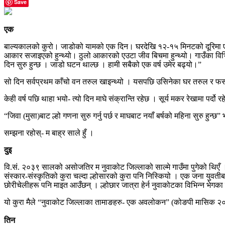
Save
एक
बाल्यकालको कुरो। जाडोको यामको एक दिन। घरदेखि १२-१५ मिनटको दूरिमा एउटा बु
आकार सजाइएको हुन्थ्यो। ठुलो आकारको एउटा जीव बिचमा हुन्थ्यो। गाउँका विभिन्
दिन सुरु हुन्छ । जाडो घटन थाल्छ । हामी सबैको एक वर्ष उमेर बढ्यो।”
सो दिन सर्वप्रथम काँचो वन तरुल खाइन्थ्यो । यसपछि उसिनेका घर तरुल र फर्
केही वर्ष पछि थाहा भयो- त्यो दिन माघे संक्रान्ति रहेछ । सूर्य मकर रेखामा पर्दो र
“जिवा (मुसा)बाट ल्हो गणना सुरु गर्नु पर्छ र माघबाट नयाँ बर्षको महिना सुरु हुन्छ”
सम्झना रहोस्- म बाह्र साले हुँ ।
दुइ
वि.सं. २०३९ सालको असोजतिर म नुवाकोट जिल्लाको साल्मे गाउँमा पुगेको थिएँ 
संस्कार-संस्कृतिको कुरा चल्दा ल्होसारको कुरा पनि निस्कियो । एक जना युवतीबाट
छोरीचेलीहरू पनि माइत आउँछन् । ल्होछार जात्रा हेर्न नुवाकोटका विभिन्न भेगक
यो कुरा मैले “नुवाकोट जिल्लाका तामाङहरु- एक अवलोकन” (कोङपी मासिक २०३
तिन