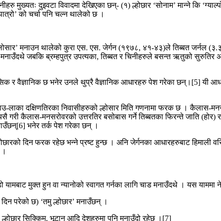
ु मुख्यतः दुइवटा विवादमा देखिएका छन्- (१) ल्होछार ‘सोनाम’ मान्ने कि ‘ग्याल्पो’
 पात्रो’ को चर्चा पनि चल्न थालेको छ ।
सार’ मनाउन थालेको कुरा एस. एस. जेर्गन (१९७८, ४१-४३)ले तिब्बत जर्नल (३.३)मा 
ाउँदथे जबकि ब्रम्हपुत्र उपत्यका, तिब्बत र चिनीहरुले बसन्त ऋतुको सुरुतिर अर्था
 र वैज्ञानिक छ भनेर उनले थुप्रै वैज्ञानिक आधारहरु पेश गरेका छन्।[5] यी आधा
 म्याउ-लाका दक्षिणतिरका निवासीहरुको ल्होसार मिति गणनामा फरक छ । कैलास-मनसर
यसै गरी कैलास-मनसरोवरको उत्तरतिर बसोबास गर्ने तिब्बतका फिरन्ते जाति (होर) र ब
उँछन्[6] भनेर तर्क पेश गरेका छन् ।
ारको दिन फरक रहेछ भन्ने प्रष्ट हुन्छ । अनि जेर्गनका आधारहरुबाट हिमाली वरिप
 ।
डो यामबाट मुक्त हुन वा न्यानोको स्वागत गर्नका लागि चाड मनाउँदथे । यस यामम
 दिन परेको छ) ‘तमु ल्होछार’ मनाउँछन् ।
ो ल्होछार सिक्किम, भूटान आदि देशहरुमा पनि मनाउँदो रहेछ ।[7]