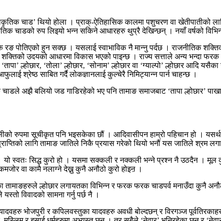
प्राकृतिक चाड’ थियो होला । प्राक्-ऐतिहासिक कालमा पशुचरण वा खेतीपातीको ला
िक चाडको रुप लिइयो भन्न सकिने आधारहरु थुप्रै देखिन्छन् । नयाँ वर्षको विभि
ार्मिक रङ पोतिएको हुन सक्छ । यसलाई स्वाभाविक नै मान्नु पर्दछ । राजनीतिक शक्ति
शक्तिको उदयको आधारमा विकास भएको पाइन्छ । राज्य सत्ताले अन्य भन्दा फरक र आफु
‘तापा’ ल्होछार, ‘तोला’ ल्होछार, ‘सोनाम’ ल्होछार वा ‘ग्याल्पो’ ल्होछार आदि यसैका
ुलाई श्रेष्ठ साबित गर्दै लोकज्ञानलाई कुल्चेरै निमिट्यान्न पार्न चाहन्छ ।
कृतिक चाडले अझै बलियो जड गाडिरहेको भए पनि तामाङ समाजबाट ‘तापा ल्होछार’ पा
ीको रुपमा सूचीकृत पनि भइसकेका छौं । आदिवासीपन हाम्रो पहिचान हो । यसर्थ 
राप्तिको लागि तामाङ जातिले निकै प्रयास गरेको थियो भनौं यस जातिले श्रम लग
 । यो स्वतः सिद्ध कुरो हो । यसमा सक्कली र नक्कली भन्ने प्रश्न नै उठदैन । मूल क
ोर वा कामै नलाग्ने देख्नु कुनै अनौठो कुरो होइऩ ।
माङहरुले ल्होछार लगायतका विभिन्न र फरक फरक चाडपर्व मनाउँदा कुनै अनौठो वा अप्
यस्तो विवादको सामना गर्नु पर्छ नै ।
ादवहरु भोजपुरी र कपिलवस्तुका यादवहरु अवधी बोल्दछन् र विरगञ्ज पूर्वतिरकाहर
दू, मुस्लिम र इसाई धर्महरुमा अभ्यस्त छन् । तर सबैले ‘नेवार’ भनिरहेका छन् र ‘नेव