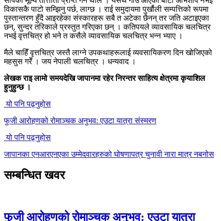
सीपको मूल्य तात्तातो प्राप्त गर्न थाले । यसर्थ गाउॅं आएको बाटो अभिशाप नभई
विकासकै पाटो सम्झिनु पर्छ, लाग्छ । राई समुदायमा पुर्खौली सम्पत्तिको रूपमा
पुस्तान्तरण हुँदै आइरहेका संस्कारहरू सबै त अटेका छैनन् तर जति अटाइएका
छन्, सुन्दर तरिकाले प्रस्तुत गरिएका छन् । कतिपयले व्यावसायिक चलचित्र
नभई वृत्तचित्र हो भने त कसैले व्यावसायिक चलचित्र भन्न भ्याए ।
मैले चाहिॅं वृत्तचित्र जस्तै लाग्ने उपकथाहरूलाई व्यवसायिकरण दिन खोजिएको
महसुस गरेँ । जय नेपाली चलचित्र । धन्यवाद ।
लेखक राइ लामो समयदेखि जापानमा रहेर निरन्तर साहित्य क्षेत्रमा कृयाशिल
हुनुहुन्छ ।
यो पनि पढ्नुहोस
फुजी आरोहणको रोमाञ्चक अनुभव: एउटा यात्रा संस्मरण
यो पनि पढ्नुहोस
जापानका एनआरएनएका उम्मेदवारहरुको घोषणापत्र चुनावी नारा मात्र नबनोस
सम्बन्धित खवर
फुजी आरोहणको रोमाञ्चक अनुभव: एउटा यात्रा