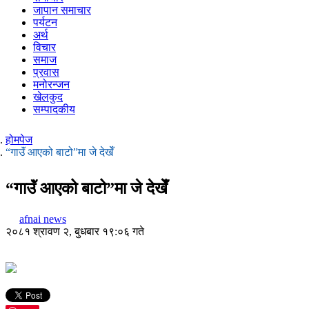
जापान समाचार
पर्यटन
अर्थ
विचार
समाज
प्रवास
मनोरन्जन
खेलकुद
सम्पादकीय
होमपेज
“गाउॅं आएको बाटो”मा जे देखेँ
“गाउॅं आएको बाटो”मा जे देखेँ
afnai news
२०८१ श्रावण २, बुधबार १९:०६ गते