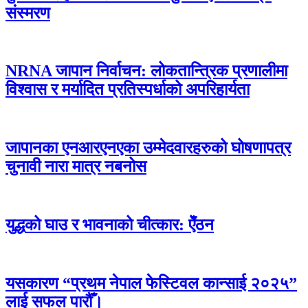
संस्मरण
NRNA जापान निर्वाचन: लोकतान्त्रिक प्रणालीमा
विश्वास र मर्यादित प्रतिस्पर्धाको अपरिहार्यता
जापानका एनआरएनएका उम्मेदवारहरुको घोषणापत्र
चुनावी नारा मात्र नबनोस
युद्धको घाउ र भावनाको चीत्कार: ऐँठन
यसकारण “प्रथम नेपाल फेस्टिवल कान्साई २०२५”
लाई सफल पारौँ।