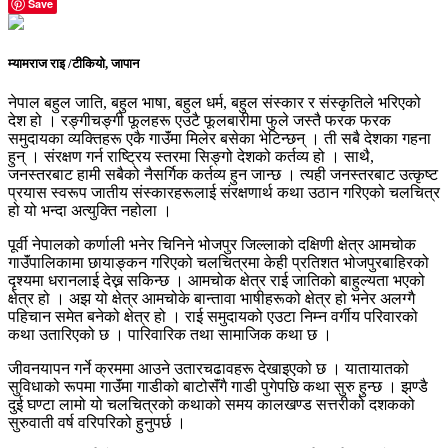
Save
म्यामराज राइ /टीकियो, जापान
नेपाल बहुल जाति, बहुल भाषा, बहुल धर्म, बहुल संस्कार र संस्कृतिले भरिएको
देश हो । रङ्गीचङ्गी फूलहरू एउटै फूलबारीमा फुले जस्तै फरक फरक
समुदायका व्यक्तिहरू एकै गाउॅंमा मिलेर बसेका भेटिन्छन् । ती सबै देशका गहना
हुन् । संरक्षण गर्न राष्ट्रिय स्तरमा सिङ्गो देशको कर्तव्य हो । साथै,
जनस्तरबाट हामी सबैको नैसर्गिक कर्तव्य हुन जान्छ । त्यही जनस्तरबाट उत्कृष्ट
प्रयास स्वरूप जातीय संस्कारहरूलाई संरक्षणार्थ कथा उठान गरिएको चलचित्र
हो यो भन्दा अत्युक्ति नहोला ।
पूर्वी नेपालको कर्णाली भनेर चिनिने भोजपुर जिल्लाको दक्षिणी क्षेत्र आमचोक
गाउॅंपालिकामा छायाङ्कन गरिएको चलचित्रमा केही प्रतिशत भोजपुरबाहिरको
दृश्यमा धरानलाई देख्न सकिन्छ । आमचोक क्षेत्र राई जातिको बाहुल्यता भएको
क्षेत्र हो । अझ यो क्षेत्र आमचोके बान्तावा भाषीहरूको क्षेत्र हो भनेर अलग्गै
पहिचान समेत बनेको क्षेत्र हो । राई समुदायको एउटा निम्न वर्गीय परिवारको
कथा उतारिएको छ । पारिवारिक तथा सामाजिक कथा छ ।
जीवनयापन गर्ने क्रममा आउने उतारचढावहरू देखाइएको छ । यातायातको
सुविधाको रूपमा गाउॅंमा गाडीको बाटोसॅंगै गाडी पुगेपछि कथा सुरु हुन्छ । झण्डै
दुई घण्टा लामो यो चलचित्रको कथाको समय कालखण्ड सत्तरीको दशकको
सुरुवाती वर्ष वरिपरिको हुनुपर्छ ।