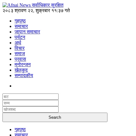
२०८३ श्रावण २२, शुक्रबार ११:३७ गते
गृहपृष्ठ
समाचार
जापान समाचार
पर्यटन
अर्थ
विचार
समाज
प्रवास
मनोरन्जन
खेलकुद
सम्पादकीय
गृहपृष्ठ
समाचार