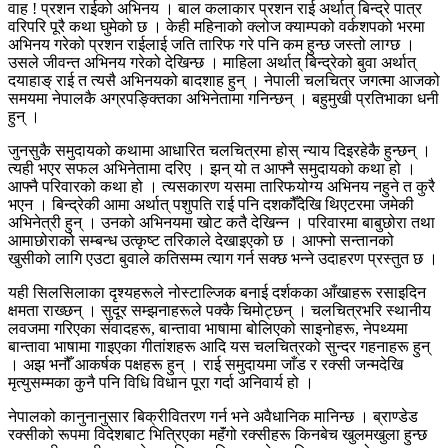
वाह ! प्रशन राईको अभिनय । बाल कलाकार प्रशन राई अर्थात् बिन्द्रे पात्र
वरिपरि पूरै कथा घुमेको छ । केही महिनाको क्लोज क्याम्पको वर्कशपको भरमा
अभिनय गरेको प्रशन राईलाई जति तारिफ गरे पनि कम हुन्छ जस्तो लाग्छ ।
उसले जीवन्त अभिनय गरेको देखिन्छ । माहिला अर्थात् बिन्द्रेको बुवा अर्थात्
दयाहाङ् राई त त्यसै अभिनयको बादशाह हुन् । नेपाली चलचित्र जगत्मा आजको
समयमा नेपालकै अग्रपङ्क्तिका अभिनेतामा गनिन्छन् । बहुमुखी प्रतिभाका धनी
हुन् ।
जुनसुकै समुदायको कथामा आधारित चलचित्रमा होस् न्याय दिइरहेकै हुन्छन् ।
त्यही भएर सफल अभिनेतामा दरिए । झन् यो त आफ्नै समुदायको कथा हो ।
आफ्नै परिवारको कथा हो । त्यसकारण यसमा तारिफयोग्य अभिनय नहुने त कुरै
भएन । बिन्द्रेकी आमा अर्थात् पशुपति राई पनि दशकौँदेखि थिएटरमा जमेकी
अभिनेत्री हुन् । उनको अभिनयमा खोट कतै देखिन्न । परिवारमा बाबुछोरा तथा
आमाछोराको सम्बन्ध उत्कृष्ट तरिकाले देखाइएको छ । आफ्नो सन्तानको
खुसीको लागि एउटा बुवाले कतिसम्म त्याग गर्न सक्छ भन्ने उदाहरण प्रस्तुत छ ।
यही सिलसिलाका दृश्यहरूले नोस्टाल्जिक बनाई दर्शकका आँखाहरू रसाइदिन
क्षमता राख्छन् । सुदूर सम्झनाहरूले पक्कै चिमोट्छन् । चलचित्रभरि स्थानीय
लवजमा गरिएका संवादहरू, बान्तावा भाषामा बोलिएको साइनोहरू, नेपथ्यमा
बान्तावा भाषामा गाइएका गीतांशहरू आदि यस चलचित्रको सुन्दर गहनाहरू हुन्
। अझ भनौँ आकर्षक पक्षहरू हुन् । राई समुदायमा जाँड र रक्सी जन्मदेखि
मृत्युसम्मका कुनै पनि विधि विधान पूरा गर्दा अनिवार्य हो ।
नेपालको कानुनानुसार बिक्रीवितरण गर्न भने अवैधानिक मानिन्छ । ब्राण्डेड
रक्सीको रूपमा विदेशबाट भित्रिएका महॅंगो रक्सीहरू किनबेच खुलमखुला हुन्छ