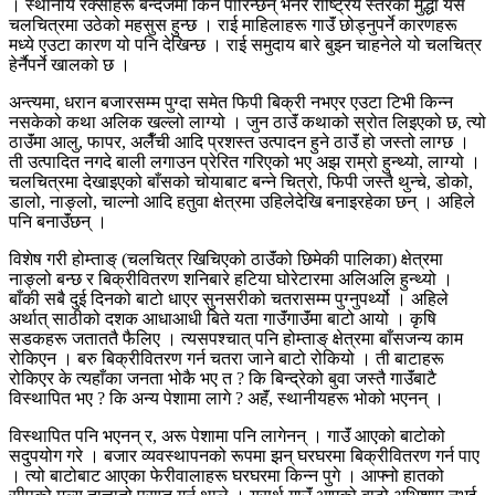
। स्थानीय रक्सीहरू बन्देजमा किन पारिन्छन् भनेर राष्ट्रिय स्तरको मुद्धा यस
चलचित्रमा उठेको महसुस हुन्छ । राई माहिलाहरू गाउॅं छोड्नुपर्ने कारणहरू
मध्ये एउटा कारण यो पनि देखिन्छ । राई समुदाय बारे बुझ्न चाहनेले यो चलचित्र
हेर्नैपर्ने खालको छ ।
अन्त्यमा, धरान बजारसम्म पुग्दा समेत फिपी बिक्री नभएर एउटा टिभी किन्न
नसकेको कथा अलिक खल्लो लाग्यो । जुन ठाउॅं कथाको स्रोत लिइएको छ, त्यो
ठाउॅंमा आलु, फापर, अलैँची आदि प्रशस्त उत्पादन हुने ठाउॅं हो जस्तो लाग्छ ।
ती उत्पादित नगदे बाली लगाउन प्रेरित गरिएको भए अझ राम्रो हुन्थ्यो, लाग्यो ।
चलचित्रमा देखाइएको बाँसको चोयाबाट बन्ने चित्रो, फिपी जस्तै थुन्चे, डोको,
डालो, नाङ्लो, चाल्नो आदि हतुवा क्षेत्रमा उहिलेदेखि बनाइरहेका छन् । अहिले
पनि बनाउॅंछन् ।
विशेष गरी होम्ताङ् (चलचित्र खिचिएको ठाउॅंको छिमेकी पालिका) क्षेत्रमा
नाङ्लो बन्छ र बिक्रीवितरण शनिबारे हटिया घोरेटारमा अलिअलि हुन्थ्यो ।
बाँकी सबै दुई दिनको बाटो धाएर सुनसरीको चतरासम्म पुग्नुपर्थ्यो । अहिले
अर्थात् साठीको दशक आधाआधी बिते यता गाउॅंगाउॅंमा बाटो आयो । कृषि
सडकहरू जताततै फैलिए । त्यसपश्चात् पनि होम्ताङ् क्षेत्रमा बाँसजन्य काम
रोकिएन । बरु बिक्रीवितरण गर्न चतरा जाने बाटो रोकियो । ती बाटाहरू
रोकिएर के त्यहाँका जनता भोकै भए त ? कि बिन्द्रेको बुवा जस्तै गाउॅंबाटै
विस्थापित भए ? कि अन्य पेशामा लागे ? अहॅं, स्थानीयहरू भोको भएनन् ।
विस्थापित पनि भएनन् र, अरू पेशामा पनि लागेनन् । गाउॅं आएको बाटोको
सदुपयोग गरे । बजार व्यवस्थापनको रूपमा झन् घरघरमा बिक्रीवितरण गर्न पाए
। त्यो बाटोबाट आएका फेरीवालाहरू घरघरमा किन्न पुगे । आफ्नो हातको