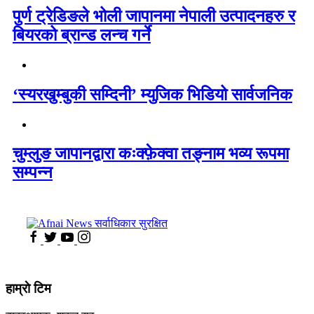
पुर्ण ट्रेडिङले भोली जापानमा नेपाली उत्पादनहरु र
बियरको ब्रान्ड लन्च गर्ने
‘स्यरखुम्बुकी सम्दिनी’ म्युजिक भिडियो सार्वजनिक
चुम्लुङ जापानद्वारा कःक्फ़ेक्वा तङ्नाम भव्य रूपमा
सम्पन्न
हाम्राे टिम