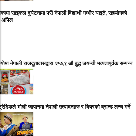
ामा साइकल दुर्घटनामा परी नेपाली विद्यार्थी गम्भीर घाइते, सहयोगको
ि अपिल
योमा नेपाली राजदूतावासद्वारा २५६९ औं बुद्ध जयन्ती भव्यतापूर्वक सम्पन्न
ण ट्रेडिङले भोली जापानमा नेपाली उत्पादनहरु र बियरको ब्रान्ड लन्च गर्ने