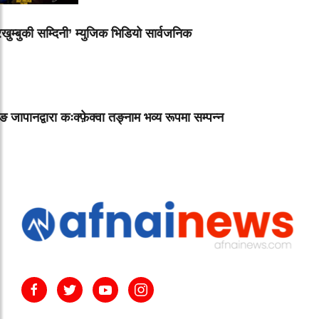
रखुम्बुकी सम्दिनी’ म्युजिक भिडियो सार्वजनिक
लुङ जापानद्वारा कःक्फ़ेक्वा तङ्नाम भव्य रूपमा सम्पन्न