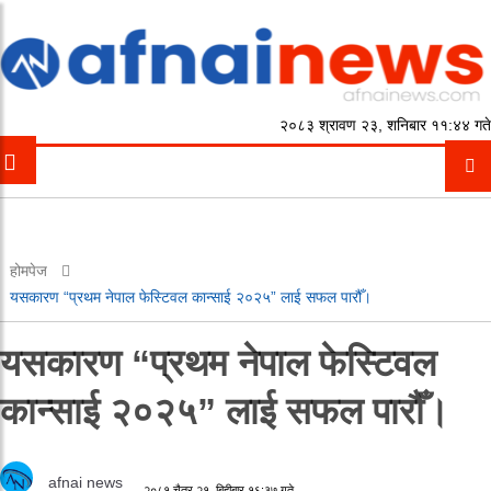
२०८३ श्रावण २३, शनिबार ११:४४ गते
होमपेज
यसकारण “प्रथम नेपाल फेस्टिवल कान्साई २०२५” लाई सफल पारौँ।
यसकारण “प्रथम नेपाल फेस्टिवल
कान्साई २०२५” लाई सफल पारौँ।
afnai news
२०८१ चैत्र २१, बिहीबार १६:३७ गते