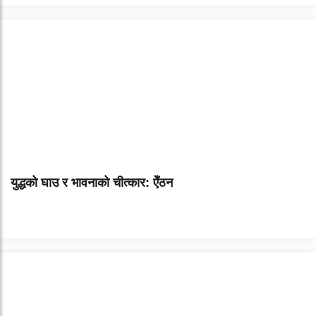
युद्धको घाउ र भावनाको चीत्कार: ऐँठन