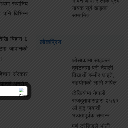
भविन थापा र लोकप्रिय
साथमा स्थानिय
गायक सूर्य खड्का
े पनि विभिन्न
सम्मानित
देखि बिहान ६
लोकप्रिय
न्टमा जापानको
 ।
ओसाकामा साइकल
दुर्घटनामा परी नेपाली
हिचान संस्कार
विद्यार्थी गम्भीर घाइते,
सहयोगको लागि अपिल
जापानले अनुरोध
टोकियोमा नेपाली
राजदूतावासद्वारा २५६९
औं बुद्ध जयन्ती
भव्यतापूर्वक सम्पन्न
पुर्ण ट्रेडिङले भोली