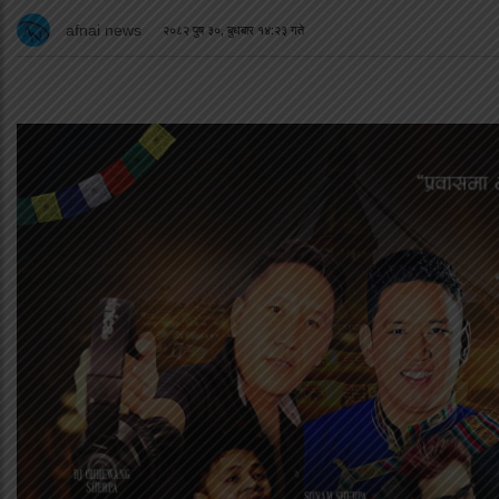
afnai news
२०८२ पुष ३०, बुधबार १४:२३ गते