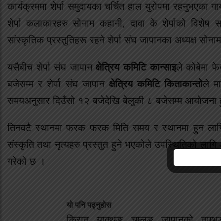
कार्यक्रममा शेर्पा समुदायका चर्चित हाल युरोपमा रहनुभएका ग
शेर्पा कलाकारहरु सोनाम कहानी, दावा के शेर्पाको विशेष स
सांस्कृतिक प्रस्तुतिहरू रहने शेर्पा संघ जापानका अध्यक्ष स
यसैबीच शेर्पा संघ जापान
क्षेत्रिय कमिटि कान्साइ
ले कोबेमा 
बजेसम्म र शेर्पा संघ जापान
क्षेत्रिय कमिटि किताकान्तो
ले म
समयअनुसार दिउँसो १२ बजेदेखि बेलुकी ८ बजेसम्म आयोजना हु
तिनवटै स्थानमा फरक फरक मिति समय र स्थानमा हुन लागिरहेक
संस्कृति तथा नृत्यहरु प्रस्तुत हुने भएकोले उपस्थितिको लागि 
गरेको छ ।
यो पनि पढ्नुहोस
किरात याक्थुङ चुम्लुङ जापानको ताम्भुङ