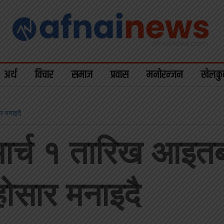
अर्थ
विचार
समाज
प्रवास
मनोरन्जन
खेलकु
ार मनाइदै
े मार्च १ तारिख आइ
्होसार मनाइदै