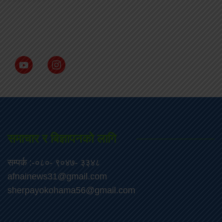
समाचार र बिज्ञापनको लागि
सम्पर्क :-०८०- ९०४७- ३३४८
afnainews31@gmail.com
sherpayokohama56@gmail.com