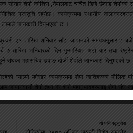
ायक सोनाम शेर्पा कोशिस ,नेपालबाट चर्चित डिजे छेवाङ शेर्पाको 
ांगीतिक प्रस्तुति रहनेछ। कार्यक्रममा स्थानीय कलाकारहरूल
ोनाम लामाले जानकारी दिनुभएको छ ।
फेब्रुवरी २१ तारिख शनिबार साँझ जापानको समयअनुसार ७ बजे
ार्च ७ तारिख शनिबारको दिन गुन्मास्थित अटो बार तथा रेष्टुरे
ने संघका महासचिव ङवाङ दोर्जी शेर्पाले जानकारी दिनुभएको छ
ो ग्याल्पो ल्होसार कार्यक्रममा शेर्पा जातिहरुको मौलिक प
आम जापानबासी शेर्पा तथा गैर शेर्पा महानुभावहरुलाइ शेर्पा संघ 
यो पनि पढ्नुहोस
्चा
टोकियोमा २५७० औँ बुद्ध जयन्ती विशेष समारोह