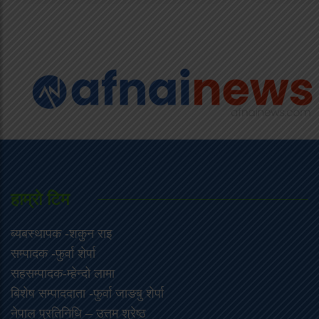
हाम्राे टिम
ब्यबस्थापक -शकुन राइ
सम्पादक -फुर्वा शेर्पा
सहसम्पादक-म्हेन्दो लामा
‍बिशेष सम्पाददाता -फुर्वा जा‌ङबु शेर्पा
नेपाल प्रतिनिधि – उत्तम श्रेष्ठ