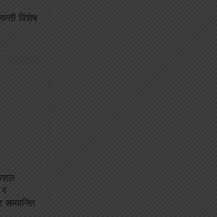
न्ती विशेष
कुशल
 र
ा सम्मानित